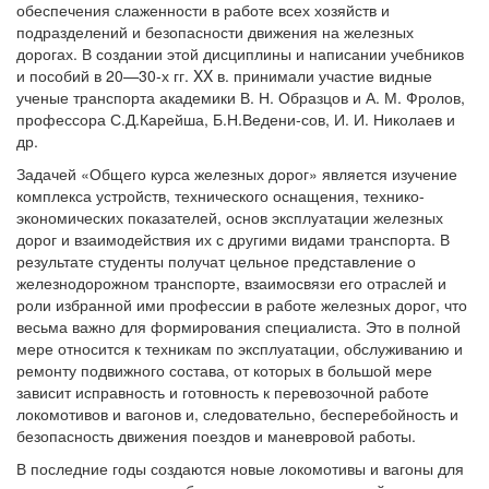
обеспечения слаженности в работе всех хозяйств и
подразделений и безопасности движения на железных
дорогах. В создании этой дисциплины и написании учебников
и пособий в 20—30-х гг. XX в. принимали участие видные
ученые транспорта академики В. Н. Образцов и А. М. Фролов,
профессора С.Д.Карейша, Б.Н.Ведени-сов, И. И. Николаев и
др.
Задачей «Общего курса железных дорог» является изучение
комплекса устройств, технического оснащения, технико-
экономических показателей, основ эксплуатации железных
дорог и взаимодействия их с другими видами транспорта. В
результате студенты получат цельное представление о
железнодорожном транспорте, взаимосвязи его отраслей и
роли избранной ими профессии в работе железных дорог, что
весьма важно для формирования специалиста. Это в полной
мере относится к техникам по эксплуатации, обслуживанию и
ремонту подвижного состава, от которых в большой мере
зависит исправность и готовность к перевозочной работе
локомотивов и вагонов и, следовательно, бесперебойность и
безопасность движения поездов и маневровой работы.
В последние годы создаются новые локомотивы и вагоны для