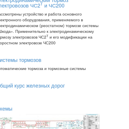
Т
лектровозов ЧС2
и ЧС200
ассмотрены устройство и работа основного
лектронного оборудования, применяемого в
лектродинамическом (реостатном) тормозе системы
Шкода». Применительно к электродинамическому
Т
ормозу электровозов ЧС2
и его модификации на
коростном электровозе ЧС200
истемы тормозов
втоматические тормоза и тормозные системы
бщий курс железных дорог
хемы