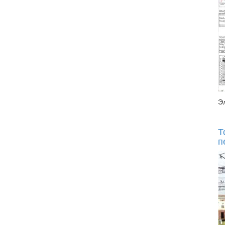
Э
Т
п