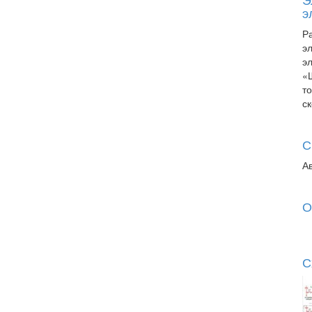
э
Р
э
э
«
т
с
С
А
О
С