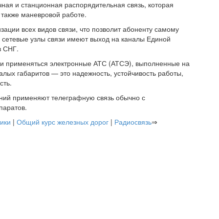
чная и станционная распорядительная связь, которая
 также маневровой работе.
ации всех видов связи, что позволит абоненту самому
и сетевые узлы связи имеют выход на каналы Единой
в СНГ.
ли применяться электронные АТС (АТСЭ), выполненные на
лых габаритов — это надежность, устойчивость работы,
сть.
ний применяют телеграфную связь обычно с
паратов.
тики
|
Общий курс железных дорог
|
Радиосвязь
⇒