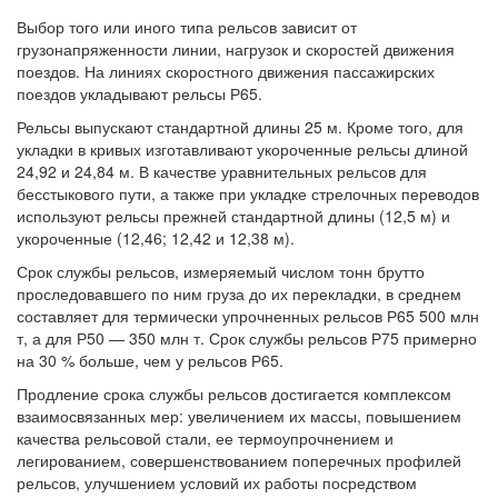
Выбор того или иного типа рельсов зависит от
грузонапряженности линии, нагрузок и скоростей движения
поездов. На линиях скоростного движения пассажирских
поездов укладывают рельсы Р65.
Рельсы выпускают стандартной длины 25 м. Кроме того, для
укладки в кривых изготавливают укороченные рельсы длиной
24,92 и 24,84 м. В качестве уравнительных рельсов для
бесстыкового пути, а также при укладке стрелочных переводов
используют рельсы прежней стандартной длины (12,5 м) и
укороченные (12,46; 12,42 и 12,38 м).
Срок службы рельсов, измеряемый числом тонн брутто
проследовавшего по ним груза до их перекладки, в среднем
составляет для термически упрочненных рельсов Р65 500 млн
т, а для Р50 — 350 млн т. Срок службы рельсов Р75 примерно
на 30 % больше, чем у рельсов Р65.
Продление срока службы рельсов достигается комплексом
взаимосвязанных мер: увеличением их массы, повышением
качества рельсовой стали, ее термоупрочнением и
легированием, совершенствованием поперечных профилей
рельсов, улучшением условий их работы посредством