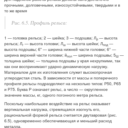
прочными, долговечными, износоустойчивыми, твердыми и в
то же время
Рис. 6.5. Профиль рельса:
1 — головка рельса; 2 — шейка; 3 — подошва; Л
— высота
р
рельса; Л
— высота головки; Л
— высота шейки; Л
—
г
ш
под
высота подошвы; 6" — ширина нижней части головки; 6° —
ширина верхней части головки; й
— ширина подошвы; 5
—
пол
Ш
толщина шейки; — толщина подошвы у края нехрупкими, так
как они воспринимают ударно-динамическую нагрузку.
Материалом для их изготовления служит высокопрочная
углеродистая сталь. В зависимости от массы и поперечного
профиля рельсы подразделяют на несколько типов: Р50, Р65
и Р75. Буква Р означает рельс, а число — округленное
значение массы, кг, одного погонного метра рельса.
Поскольку наибольшее воздействие на рельс оказывает
вертикальная нагрузка, стремящаяся изогнуть его,
рациональной формой рельса считается двутавровая (рис.
6.5), одновременно обеспечивающая и меньший расход
металла.