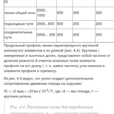
IV:
2000...
линии общей сети
600
350
200
1000
подъездные пути
2000...600
500
200
200
соединительные
2000... 350
250
200
200
пути
Продольный профиль линии характеризуется крутизной
уклонов его элементов и их длиной (рис. 4.4). Крутизна /,
измеряемая в тысячных долях, представляет собой частное от
деления разности А отметок конечных точек элемента
профиля на его длину /, т. е. равна тангенсу угла наклона а
элемента профиля к горизонту.
Из рис. 4.4 видно, что уклон создает дополнительное
сопротивление движению поезда на подъеме:
-3
IV, = <2 вша » <21ёа к 10
<?/, где <2 — вес поезда;.1 —
крутизна уклона.
Рис. 4.4. Расчетная схема для определения
крутизны уклона: а — угол наклона элемента