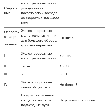
магистральные линии
Скорост
для движения
ные
пассажирских поездов
со скоростью 160 ...200
км/ч
Железнодорожные
Особогру
магистральные линии
зонапря
Свыше 50
для большого объема
женные
грузовых перевозок
Железнодорожные
I
30 ...50
магистральные линии
II
То же
15...30
III
»
8 ...15
Железнодорожные
IV
Не более 8
линии общей сети
Внутристанционные
соединительные и
Не регламентирована
подъездные пути