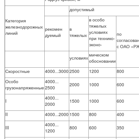
допустимый
в особо
Категория
тяжелых
железнодорожных
рекомен
в
условиях
линий
по
дуемый
тяжелых
при технико-
согласова
эконо-
с ОАО «Р
мическом
условиях
обосновании
Скоростные
4000...3000
2500
1200
800
Особо
4000...
2000
1000
600
грузонапряженные
2500
4000...
I
1500
1000
600
2000
II
4000...2000
1500
800
400
4000...
III
800
600
350
1200