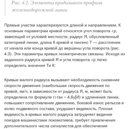
Рис. 4.2. Элементы продольного профиля
железнодорожной линии
Прямые участки характеризуются длиной и направлением. К
основным параметрам кривой относятся угол поворота <р,
зависящий от условий местности, радиус Я, обусловленный
категорией линии, длина К кривой и тангенс Т — расстояние
от начала или конца кривой до вершины угла поворота (рис.
4.3). Эти параметры кривых геометрически связаны. Исходя из
заданного радиуса кривой Я и угла поворота <р легко
определить значения Ти К:
Кривые малого радиуса вызывают необходимость снижения
скорости движения (наибольшая скорость движения по
кривой, км/ч, в зависимости от радиуса Я, м, может быть
определена по формуле г>тах ~ 4,6у[И) и удлинения линии,
повышают сопротивление движению, боковой износ рельсов и
колес подвижного состава, ухудшают видимость. Плохая
видимость в кривых малого радиуса затрудняет ведение
поездов машинистами локомотивов, требует привлечения
дополнительного числа сигналистов для обеспечения