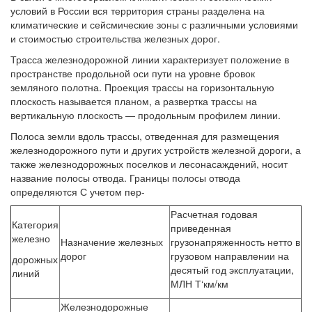
условий в России вся территория страны разделена на
климатические и сейсмические зоны с различными условиями
и стоимостью строительства железных дорог.
Трасса железнодорожной линии характеризует положение в
пространстве продольной оси пути на уровне бровок
земляного полотна. Проекция трассы на горизонтальную
плоскость называется планом, а развертка трассы на
вертикальную плоскость — продольным профилем линии.
Полоса земли вдоль трассы, отведенная для размещения
железнодорожного пути и других устройств железной дороги, а
также железнодорожных поселков и лесонасаждений, носит
название полосы отвода. Границы полосы отвода
определяются С учетом пер-
Расчетная годовая
Категория
приведенная
железно
Назначение железных
грузонапряженность нетто в
дорог
грузовом направлении на
дорожных
десятый год эксплуатации,
линий
МЛН Т‘км/км
Железнодорожные