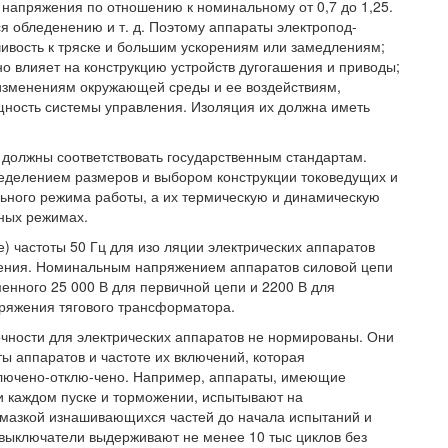
напряжения по отношению к номинальному от 0,7 до 1,25.
ся обледенению и т. д. Поэтому аппараты электропод-
ивость к тряске и большим ускорениям или замедлениям;
о влияет на конструкцию устройств дугогашения и приводы;
 изменениям окружающей среды и ее воздействиям,
щность системы управления. Изоляция их должна иметь
 должны соответствовать государственным стандартам.
ределением размеров и выбором конструкции токоведущих и
ьного режима работы, а их термическую и динамическую
ных режимах.
 частоты 50 Гц для изо ляции электрических аппаратов
жения. Номинальным напряжением аппаратов силовой цепи
еменного 25 000 В для первичной цепи и 2200 В для
ряжения тягового трансформатора.
чности для электрических аппаратов не нормированы. Они
ы аппаратов и частоте их включений, которая
лючено-отклю-чено. Например, аппараты, имеющие
 каждом пуске и торможении, испытывают на
 смазкой изнашивающихся частей до начала испытаний и
 выключатели выдерживают не менее 10 тыс циклов без