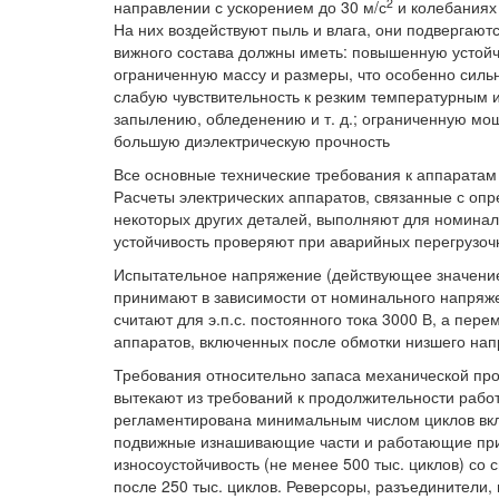
2
направлении с ускорением до 30 м/с
и колебаниях 
На них воздействуют пыль и влага, они подвергают
вижного состава должны иметь: повышенную устойч
ограниченную массу и размеры, что особенно сильн
слабую чувствительность к резким температурным
запылению, обледенению и т. д.; ограниченную мо
большую диэлектрическую прочность
Все основные технические требования к аппаратам
Расчеты электрических аппаратов, связанные с оп
некоторых других деталей, выполняют для номинал
устойчивость проверяют при аварийных перегрузоч
Испытательное напряжение (действующее значение)
принимают в зависимости от номинального напря
считают для э.п.с. постоянного тока 3000 В, а пер
аппаратов, включенных после обмотки низшего нап
Требования относительно запаса механической про
вытекают из требований к продолжительности работ
регламентирована минимальным числом циклов вк
подвижные изнашивающие части и работающие при
износоустойчивость (не менее 500 тыс. циклов) со
после 250 тыс. циклов. Реверсоры, разъединители,