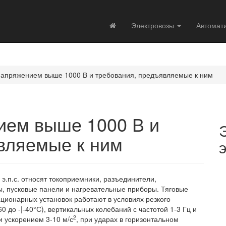
Электровозы
Автомат
апряжением выше 1000 В и требования, предъявляемые к ним
ием выше 1000 В и
вляемые к ним
э.п.с. относят токоприемники, разъединители,
ы, пусковые панели и нагревательные приборы. Тяговые
ационарных установок работают в условиях резкого
 до -|-40°С), вертикальных колебаний с частотой 1-3 Гц и
2
 и ускорением 3-10 м/с
, при ударах в горизонтальном