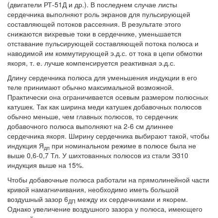
(двигатели РТ-51Д и др.). В последнем случае листы
сердечника выполняют роль экранов для пульсирующей
составляющей потоков рассеяния. В результате этого
снижаются вихревые токи в сердечнике, уменьшается
отставание пульсирующей составляющей потока полюса и
наводимой им коммутирующей э.д.с. от тока в цепи обмотки
якоря, т. е. лучше компенсируется реактивная э.д.с.
Длину сердечника полюса для уменьшения индукции в его
теле принимают обычно максимальной возможной.
Практически она ограничивается осевым размером полюсных
катушек. Так как ширина меди катушек добавочных полюсов
обычно меньше, чем главных полюсов, то сердечник
добавочного полюса выполняют на 2-6 см длиннее
сердечника якоря. Ширину сердечника выбирают такой, чтобы
индукция Я
при номинальном режиме в полюсе была не
дп
выше 0,6-0,7 Тл. У шихтованных полюсов из стали Э310
индукция выше на 15%.
Чтобы добавочные полюса работали на прямолинейной части
кривой намагничивания, необходимо иметь большой
воздушный зазор 6
между их сердечниками и якорем.
ДП
Однако увеличение воздушного зазора у полюса, имеющего