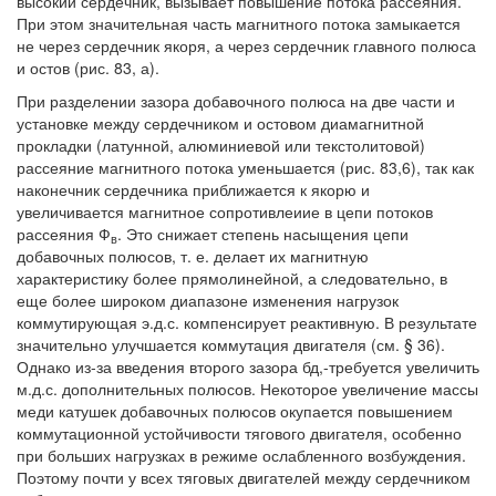
высокий сердечник, вызывает повышение потока рассеяния.
При этом значительная часть магнитного потока замыкается
не через сердечник якоря, а через сердечник главного полюса
и остов (рис. 83, а).
При разделении зазора добавочного полюса на две части и
установке между сердечником и остовом диамагнитной
прокладки (латунной, алюминиевой или текстолитовой)
рассеяние магнитного потока уменьшается (рис. 83,6), так как
наконечник сердечника приближается к якорю и
увеличивается магнитное сопротивлеиие в цепи потоков
рассеяния Ф
. Это снижает степень насыщения цепи
в
добавочных полюсов, т. е. делает их магнитную
характеристику более прямолинейной, а следовательно, в
еще более широком диапазоне изменения нагрузок
коммутирующая э.д.с. компенсирует реактивную. В результате
значительно улучшается коммутация двигателя (см. § 36).
Однако из-за введения второго зазора бд,-требуется увеличить
м.д.с. дополнительных полюсов. Некоторое увеличение массы
меди катушек добавочных полюсов окупается повышением
коммутационной устойчивости тягового двигателя, особенно
при больших нагрузках в режиме ослабленного возбуждения.
Поэтому почти у всех тяговых двигателей между сердечником