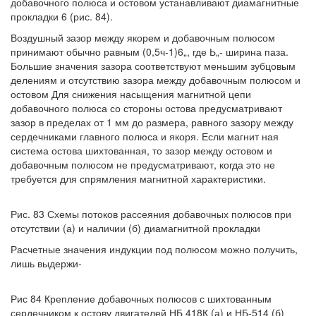
добавочного полюса и остовом устанавливают диамагнитные
прокладки 6 (рис. 84).
Воздушный зазор между якорем и добавочным полюсом
принимают обычно равным (0,5ч-1)6„, где Ь„- ширина паза.
Большие значения зазора соответствуют меньшим зубцовым
делениям и отсутствию зазора между добавочным полюсом и
остовом Для снижения насыщения магнитной цепи
добавочного полюса со стороны остова предусматривают
зазор в пределах от 1 мм до размера, равного зазору между
сердечниками главного полюса и якоря. Если магнит ная
система остова шихтованная, то зазор между остовом и
добавочным полюсом не предусматривают, когда это не
требуется для спрямления магнитной характеристики.
Рис. 83 Схемы потоков рассеяния добавочных полюсов при
отсутствии (а) и наличии (б) диамагнитной прокладки
Расчетные значения индукции под полюсом можно получить,
лишь выдержи-
Рис 84 Крепление добавочных полюсов с шихтованным
сердечником к остову двигателей НБ 418К (а) и НБ-514 (б)