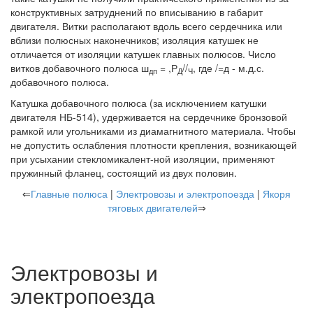
конструктивных затруднений по вписыванию в габарит
двигателя. Витки располагают вдоль всего сердечника или
вблизи полюсных наконечников; изоляция катушек не
отличается от изоляции катушек главных полюсов. Число
витков добавочного полюса ш
= ,Р
//
, где /=д - м.д.с.
дп
Д
Ч
добавочного полюса.
Катушка добавочного полюса (за исключением катушки
двигателя НБ-514), удерживается на сердечнике бронзовой
рамкой или угольниками из диамагнитного материала. Чтобы
не допустить ослабления плотности крепления, возникающей
при усыхании стекломикалент-ной изоляции, применяют
пружинный фланец, состоящий из двух половин.
⇐
Главные полюса
|
Электровозы и электропоезда
|
Якоря
тяговых двигателей
⇒
Электровозы и
электропоезда