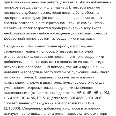
при изменении режимов работы двигателя. Число добавочных
полюсов всегда равно числу главных. В тяговом режиме
полярность добавочных полюсов должна быть обратна
полярности соседних (по направлению вращения якоря)
главных полюсов, а в генераторном - той же самой. Чтобы
магнитный поток возрастал пропорционально току якоря,
необходимо иметь слабое насыщение добавочных полюсов
Добавочный полюс состоит из сердечника и катушки.
Сердечники. Они имеют более простую форму, чем
сердечники главных полюсов. У тяговых двигателей
отечественных электровозов постоянного тока сердечники
добавочных полюсов сделаны сплошными из стали в виде
отливок или обработанных поковок, так как индукция в них
невелика и вследствие этого потери от пульсации магнитного
потока ничтожны. В машинах с тяжелыми условиями
коммутации, а также в двигателях пульсирующего тока для
уменьшения вихревых токов сердечники выполняют
шихтованными (отечественные двигатели НБ-414Б, НБ-412М,
НБ-412К, НБ-418К, РТ-51Д; двигатели БШ 4336 и Т01368
соответственно французских электровозов ВВ9004 и
ВВ16000). Сердечники добавочных полюсов в основном
шихтуют перпендикулярно, а реже - параллельно оси якоря