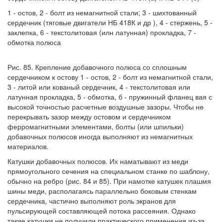
1 - остов, 2 - болт из немагнитной стали; 3 - шихтованный
сердечник (тяговые двигатели НБ 418К и др ), 4 - стержень, 5 -
заклепка, 6 - текстолитовая (илн латунная) прокладка, 7 -
обмотка полюса
Рис. 85. Крепление добавочного полюса со сплошным
сердечником к остову 1 - остов, 2 - болт из немагнитной стали,
3 - литой или кованый сердечник, 4 - текстолитовая или
латунная прокладка, 5 - обмотка, б - пружинный фланец вая с
высокой точностью расчетные воздушные зазоры. Чтобы не
перекрывать зазор между остовом и сердечником
ферромагнитными элементами, болты (или шпильки)
добавочных полюсов иногда выполняют из немагнитных
материалов.
Катушки добавочных полюсов. Их наматывают из меди
прямоугольного сечения на специальном станке по шаблону,
обычно на ребро (рис. 84 и 85). При намотке катушек плашмя
шины меди, располагаясь параллельно боковым стенкам
сердечника, частично выполняют роль экранов для
пульсирующей составляющей потока рассеяния. Однако
такие катушки не получили практического применения из-за