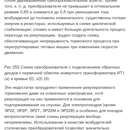
того, к. п. д. преобразователя не превышает в оптимальном
режиме 0,65 и снижается до 0,5 прн уменьшении тока
возбуждения до половины номинального; существенны потери
энергии в резисторах, используемых в схеме циклической
стабилизации; сложен и имеет большую длительность процесс
перехода на рекуперацию, трудно создать схему,
обеспечивающую непрерывность тормозного процесса при
перегруппировках тяговых машин при изменении скорости
движения.
Рис 252 Схема преобразователя с подключением обратных
диодов к первичной обмотке инвертного трансформатора ИТ1
(а) и кривые i{t), u(t) (б)
Эти недостатки затрудняют применение рекуперативного
торможения даже на освоенных электровозах, хотя
рекуперация на них применяется в основном для
подтормаживания на спусках. Для электропоездов (кроме
ЭР22, ЭР2Р, ЭР2Т, ЭР22М и ЭР22В) и особенно для поездов
метрополитена такие схемы рекуперации вообще
неприемлемы. Использование в качестве возбудителей
статических преобразователей позволяет значительно