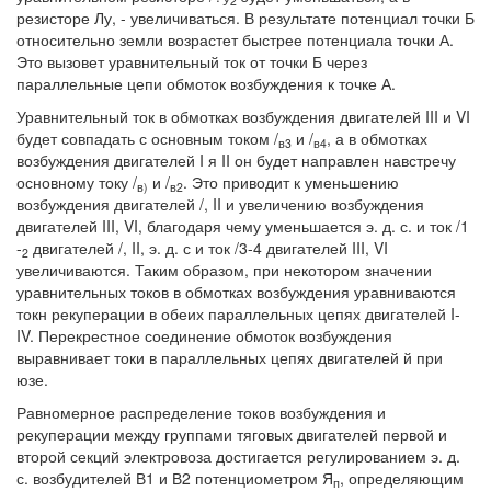
У2
резисторе Лу, - увеличиваться. В результате потенциал точки Б
относительно земли возрастет быстрее потенциала точки А.
Это вызовет уравнительный ток от точки Б через
параллельные цепи обмоток возбуждения к точке А.
Уравнительный ток в обмотках возбуждения двигателей III и VI
будет совпадать с основным током /
и /
, а в обмотках
в3
в4
возбуждения двигателей I я II он будет направлен навстречу
основному току /
и /
. Это приводит к уменьшению
в)
в2
возбуждения двигателей /, II и увеличению возбуждения
двигателей III, VI, благодаря чему уменьшается э. д. с. и ток /1
-
двигателей /, II, э. д. с и ток /3-4 двигателей III, VI
2
увеличиваются. Таким образом, при некотором значении
уравнительных токов в обмотках возбуждения уравниваются
токн рекуперации в обеих параллельных цепях двигателей I-
IV. Перекрестное соединение обмоток возбуждения
выравнивает токи в параллельных цепях двигателей й при
юзе.
Равномерное распределение токов возбуждения и
рекуперации между группами тяговых двигателей первой и
второй секций электровоза достигается регулированием э. д.
с. возбудителей В1 и В2 потенциометром Я
, определяющим
п