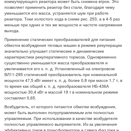
коммутирующего реактора может быть снижена втрое. Это
позволяет применить реактор без стали, благодаря чему
уменьшается его масса, устраняется шум при работе
реактора. Токи холостого хода в схеме рис. 253, а в 4-5 раз
меньше при одних и тех же мощности и частоте напряжения
выхода.
Применение статических преобразователей для питания
обмоток возбуждения тяговых машин в режиме рекуперации
значительно улучшает статические и динамические
характеристики рекуперативного тормоза. Одновременно
существенно уменьшается масса преобразователя и
увеличивается его к. п. д. Установленный на электровозе
ВЛ11-295 статический преобразователь при номинальной
мощности 47,5 кВт имеет к. п. д. более 0,8 при массе 1,7 т, в
то время как общий к. п. д. преобразователя НБ-436А
мощностью 30,4 кВт и массой 19 т в номинальном режиме
составляет 0,65.
Возбудитель, от которого питаются обмотки возбуждения,
может быть выполнен полууправляемым или полностью
управляемым. При использовании в качестве возбудителя
полностью управляемого выпрямителя. Из-за увеличения
эффективных токов в трансформаторе и сдвига фаз тока и