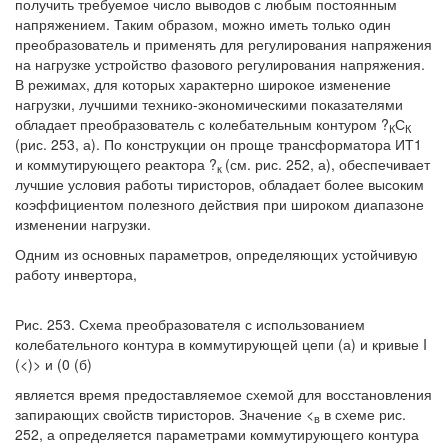
получить требуемое число выводов с любым постоянным
напряжением. Таким образом, можно иметь только один
преобразователь и применять для регулирования напряжения
на нагрузке устройство фазового регулирования напряжения.
В режимах, для которых характерно широкое изменение
нагрузки, лучшими технико-экономическими показателями
обладает преобразователь с колебательным контуром ?
С
К
К
(рис. 253, а). По конструкции он проще трансформатора ИТ1
и коммутирующего реактора ?
(см. рис. 252, а), обеспечивает
к
лучшие условия работы тиристоров, обладает более высоким
коэффициентом полезного действия при широком диапазоне
изменении нагрузки.
Одним из основных параметров, определяющих устойчивую
работу инвертора,
Рис. 253. Схема преобразователя с использованием
колебательного контура в коммутирующей цепи (а) и кривые I
(<)> и (0 (б)
является время предоставляемое схемой для восстановления
запирающих свойств тиристоров. Значение <
в схеме рис.
в
252, а определяется параметрами коммутирующего контура