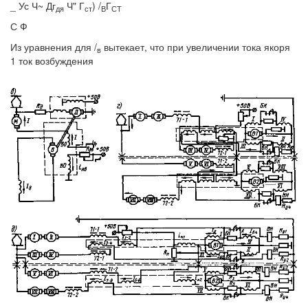
_ Ус Ч~ Дг
Ч" Г
) /
Г
дя
ст
В
СТ
С Ф
Из уравнения для /
вытекает, что при увеличении тока якоря
в
1 ток возбуждения