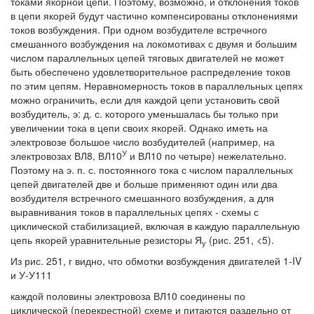
токами якорной цепи. Поэтому, возможно, и отклонения токов
в цепи якорей будут частично компенсированы отклонениями
токов возбуждения. При одном возбудителе встречного
смешанного возбуждения на локомотивах с двумя и большим
числом параллельных цепей тяговых двигателей не может
быть обеспечено удовлетворительное распределение токов
по этим цепям. Неравномерность токов в параллельных цепях
можно ограничить, если для каждой цепи установить свой
возбудитель, э: д. с. которого уменьшалась бы только при
увеличении тока в цепи своих якорей. Однако иметь на
электровозе большое число возбудителей (например, на
У
электровозах ВЛ8, ВЛ10
и ВЛ10 по четыре) нежелательно.
Поэтому на э. п. с. постоянного тока с числом параллельных
цепей двигателей две и больше применяют один или два
возбудителя встречного смешанного возбуждения, а для
выравнивания токов в параллельных цепях - схемы с
циклической стабилизацией, включая в каждую параллельную
цепь якорей уравнительные резисторы Я
(рис. 251, <5).
у
Из рис. 251, г видно, что обмотки возбуждения двигателей 1-IV
и У-У111
каждой половины электровоза ВЛ10 соединены по
циклической (перекрестной) схеме и питаются раздельно от