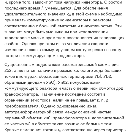
и, кроме того, зависит от тока нагрузки инвертора. С ростом
последнего время /„ уменьшается. Для обеспечения
удовлетворительного значения <
в этой схеме необходимо
в
применять коммутирующие конденсаторы и реакторы
соответственно с большой емкостью и индуктивностью. Эти
значения могут быть уменьшены при использовании
тиристоров с малым временем восстановления запирающих
свойств. Однако при этом из-за увеличения скорости
изменения токов в коммутирующем контуре резко возрастут
потери в коммутирующем конденсаторе.
Существенным недостатком рассматриваемой схемы рис.
252, а является наличие в режиме холостого хода больших
токов в контурах, образованных тиристорами УБ!, УБ2,
обратными диодами УйО], Уй02, полуобмотками
коммутирующего реактора и частью первичной обмотки до2
трансформатора. Назначение последней состоит в
ограничении этих токов; наличие ее повышает к. п. д.
преобразователя. Однако одновременно из-за
автотрансформаторной связи между основной частью
первичной обмотки хш’1 трансформатора и дополнительной
ее частью w2 в обмотке также возникают большие токи.
Кривые изменения токов и г
соответственно через тиристоры
0