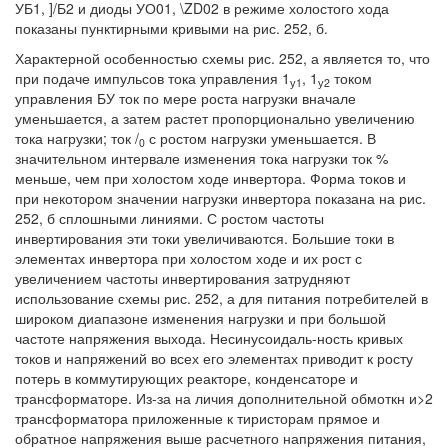
УБ1, ]/Б2 и диоды УО01, \ZD02 в режиме холостого хода
показаны пунктирными кривыми на рис. 252, б.
Характерной особенностью схемы рис. 252, а является то, что
при подаче импульсов тока управления 1
, 1
током
у1
у2
управления БУ ток по мере роста нагрузки вначале
уменьшается, а затем растет пропорционально увеличению
тока нагрузки; ток /
с ростом нагрузки уменьшается. В
0
значительном интервале изменения тока нагрузки ток %
меньше, чем при холостом ходе инвертора. Форма токов и
при некотором значении нагрузки инвертора показана на рис.
252, б сплошными линиями. С ростом частоты
инвертирования эти токи увеличиваются. Большие токи в
элементах инвертора при холостом ходе и их рост с
увеличением частоты инвертирования затрудняют
использование схемы рис. 252, а для питания потребителей в
широком диапазоне изменения нагрузки и при большой
частоте напряжения выхода. Несинусоидаль-ность кривых
токов и напряжений во всех его элементах приводит к росту
потерь в коммутирующих реакторе, конденсаторе и
трансформаторе. Из-за на личия дополнительной обмоткн и>2
трансформатора приложенные к тиристорам прямое и
обратное напряжения выше расчетного напряжения питания,