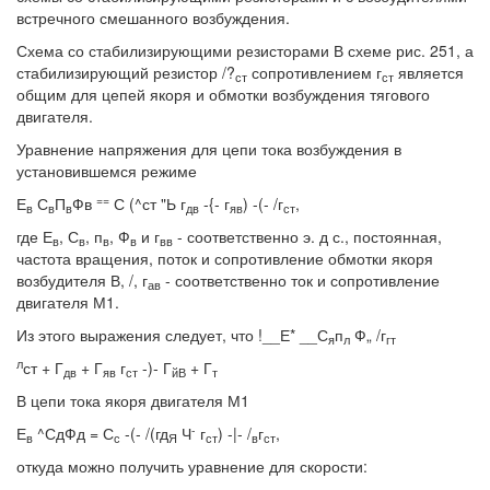
встречного смешанного возбуждения.
Схема со стабилизирующими резисторами В схеме рис. 251, а
стабилизирующий резистор /?
сопротивлением г
является
ст
ст
общим для цепей якоря и обмотки возбуждения тягового
двигателя.
Уравнение напряжения для цепи тока возбуждения в
установившемся режиме
==
Е
С
П
Фв
С (^ст "Ь г
-{- г
) -(- /г
,
в
в
в
дв
яв
ст
где Е
, С
, п
, Ф
и г
- соответственно э. д с., постоянная,
в
в
в
в
вв
частота вращения, поток и сопротивление обмотки якоря
возбудителя В, /, г
- соответственно ток и сопротивление
ав
двигателя М1.
Из этого выражения следует, что !__Е* __С
п
Ф„ /г
я
л
гт
л
ст + Г
+ Г
г
-)- Г
+ Г
дв
яв
ст
йВ
т
В цепи тока якоря двигателя М1
-
Е
^СдФд = С
-(- /(гд
Ч
г
) -|- /
г
,
в
с
Я
ст
в
ст
откуда можно получить уравнение для скорости: