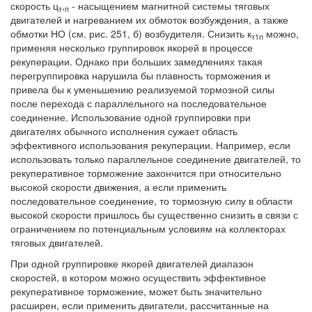
скорость ц
,
- насыщением магнитной системы тяговых
т
п
двигателей и нагреванием их обмоток возбуждения, а также
обмотки НО (см. рис. 251, б) возбудителя. Снизить к
можно,
т1п
применяя несколько группировок якорей в процессе
рекуперации. Однако при больших замедлениях такая
перегруппировка нарушила бы плавность торможения и
привела бы к уменьшению реализуемой тормозной силы
после перехода с параллельного на последовательное
соединение. Использование одной группировки при
двигателях обычного исполнения сужает область
эффективного использования рекуперации. Например, если
использовать только параллельное соединение двигателей, то
рекуперативное торможение закончится при относительно
высокой скорости движения, а если применить
последовательное соединение, то тормозную силу в области
высокой скорости пришлось бы существенно снизить в связи с
ограничением по потенциальным условиям на коллекторах
тяговых двигателей.
При одной группировке якорей двигателей диапазон
скоростей, в котором можно осуществить эффективное
рекуперативное торможение, может быть значительно
расширен, если применить двигатели, рассчитанные на