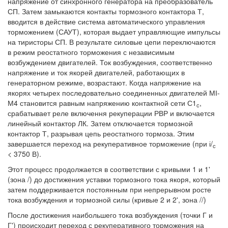
напряжение от синхронного генератора на преобразователь
СП. Затем замыкаются контакты тормозного контактора Т,
вводится в действие система автоматического управления
торможением (САУТ), которая выдает управляющие импульсы
на тиристоры СП. В результате силовые цепи переключаются
в режим реостатного торможения с независимым
возбуждением двигателей. Ток возбуждения, соответственно
напряжение и ток якорей двигателей, работающих в
генераторном режиме, возрастают. Когда напряжение на
якорях четырех последовательно соединенных двигателей МІ-
М4 становится равным напряжению контактной сети С1
,
с
срабатывает реле включення рекуперации РВР и включается
линейный контактор ЛК. Затем отключается тормозной
контактор Т, разрывая цепь реостатного тормоза. Этим
завершается переход на рекуперативное торможение (при і/
с
< 3750 В).
Этот процесс продолжается в соответствии с кривыми 1 и 1'
(зона /) до достижения уставки тормозного тока якоря, который
затем поддерживается постоянным при непрерывном росте
тока возбуждения и тормозной силы (кривые 2 и 2', зона //)
После достижения наибольшего тока возбуждения (точки Г и
Г') происходит переход с рекуперативного торможения на