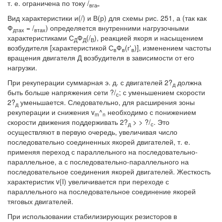
т. е. ограничена по току /
„
вга
Вид характеристики и(/) и В(р) для схемы рис. 251, а (так как
Ф
= /
) определяется внутренними нагрузочными
дтах
втах
характеристиками С
Ф
(/
), реакцией якоря и насыщением
Д
Д
В
возбудителя [характеристикой С
Ф
(г'
)], изменением частоты
в
в
в
вращения двигателя Д возбудителя в зависимости от его
нагрузки.
При рекуперации суммарная э. д. с двигателей 2?
должна
д
быть больше напряжения сети ?/
; с уменьшением скорости
с
2?
уменьшается. Следовательно, для расширения зоны
д
рекуперации и снижения v
^
необходимо с понижением
m
n
скорости движения поддерживать 2?
> > ?/
. Это
д
с
осуществляют в первую очередь, увеличивая число
последовательно соединенных якорей двигателей, т. е.
применяя переход с параллельного на последовательно-
параллельное, а с последовательно-параллельного на
последовательное соединения якорей двигателей. Жесткость
характеристик v{I) увеличивается при переходе с
параллельного на последовательное соединение якорей
тяговых двигателей.
При использовании стабилизирующих резисторов в