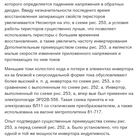
которого определяется падением напряжения в обратных
диодах. Ввиду незначительности последнего время
восстановления запирающих свойств тиристоров
увеличивается Несмотря на это, в схеме рис. 253, а условия
работы тиристоров существенно лучше, что позволяет
использовать тиристоры с большим временем
восстановления, а также увеличить частоту инвертирования
Дополнительным преимуществом схемы рис. 253, а являются
малые скорости изменения приложенного напряжения и
протекающих по ним токов
Меньшие токи холостого хода и потери в элементах инвертора
из-за близкой к синусоидальной форме тока обусловливают
более высокий к. п. д. инвертора по схеме рис. 253, а по
сравнению с выполненным по схеме рис. 252, а. Инвертор,
выполненный по схеме рнс. 253, а, впер вые был применен на
электропоезде ЭР22В-556. Такая схема принята и на
электровозах ВЛ11 со статическим преобразователем, а также
использована на вагоне метрополитена 81-717.
Опыт подтвердил существенные преимущества схемы рис.
253, а перед схемой рис. 252, а. Было установлено, что при
одной и той же мощности инвертора индуктивность