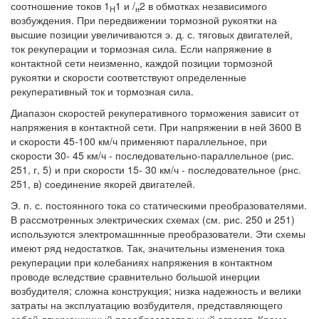
соотношение токов 1
1 и /
2 в обмотках независимого
Н
н
возбуждения. При передвижении тормозной рукоятки на
высшие позиции увеличиваются э. д. с. тяговых двигателей,
ток рекуперации и тормозная сила. Если напряжение в
контактной сети неизменно, каждой позиции тормозной
рукоятки и скорости соответствуют определенные
рекуперативный ток и тормозная сила.
Диапазон скоростей рекуперативного торможения зависит от
напряжения в контактной сети. При напряжении в ней 3600 В
и скорости 45-100 км/ч применяют параллельное, при
скорости 30- 45 км/ч - последовательно-параллельное (рис.
251, г, 5) и при скорости 15- 30 км/ч - последовательное (рнс.
251, в) соединение якорей двигателей.
Э. п. с. постоянного тока со статическими преобразователями.
В рассмотренных электрических схемах (см. рис. 250 и 251)
используются электромашннные преобразователи. Эти схемы
имеют ряд недостатков. Так, значительны изменения тока
рекуперации при колебаниях напряжения в контактном
проводе вследствие сравнительно большой инерции
возбудителя; сложна конструкция; низка надежность и велики
затраты на эксплуатацию возбудителя, представляющего
собой двухмашинный преобразовательный агрегат. Кроме