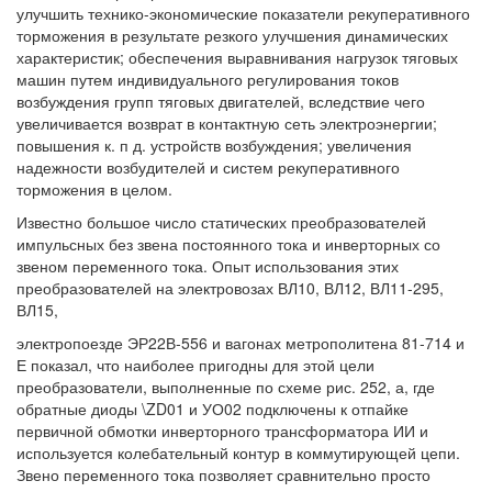
улучшить технико-экономические показатели рекуперативного
торможения в результате резкого улучшения динамических
характеристик; обеспечения выравнивания нагрузок тяговых
машин путем индивидуального регулирования токов
возбуждения групп тяговых двигателей, вследствие чего
увеличивается возврат в контактную сеть электроэнергии;
повышения к. п д. устройств возбуждения; увеличения
надежности возбудителей и систем рекуперативного
торможения в целом.
Известно большое число статических преобразователей
импульсных без звена постоянного тока и инверторных со
звеном переменного тока. Опыт использования этих
преобразователей на электровозах ВЛ10, ВЛ12, ВЛ11-295,
ВЛ15,
электропоезде ЭР22В-556 и вагонах метрополитена 81-714 и
Е показал, что наиболее пригодны для этой цели
преобразователи, выполненные по схеме рис. 252, а, где
обратные диоды \ZD01 и УО02 подключены к отпайке
первичной обмотки инверторного трансформатора ИИ и
используется колебательный контур в коммутирующей цепи.
Звено переменного тока позволяет сравнительно просто