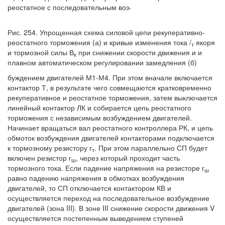
реостатное с последовательным воз-
Рис. 254. Упрощенная схема силовой цепи рекуперативно-
реостатного торможения (а) и кривые изменения тока /
якоря
т
и тормозной силы В
при снижении скорости движения и и
к
плавном автоматическом регулировании замедления (б)
буждением двигателей М1-М4. При этом вначале включается
контактор Т, в результате чего совмещаются кратковременно
рекуперативное и реостатное торможения, затем выключается
линейный контактор ЛК и собирается цепь реостатного
торможения с независимым возбуждением двигателей.
Начинает вращаться вал реостатного контроллера РК, и цепь
обмоток возбуждения двигателей контакторами подключается
к тормозному резистору г
. При этом параллельно СП будет
т
включен резистор г
, через который проходит часть
ш
тормозного тока. Если падение напряжения на резисторе г
ш
равно падению напряжения в обмотках возбуждения
двигателей, то СП отключается контактором КВ и
осуществляется переход на последовательное возбуждение
двигателей (зона III). В зоне III снижение скорости движения V
осуществляется постепенным выведением ступеней