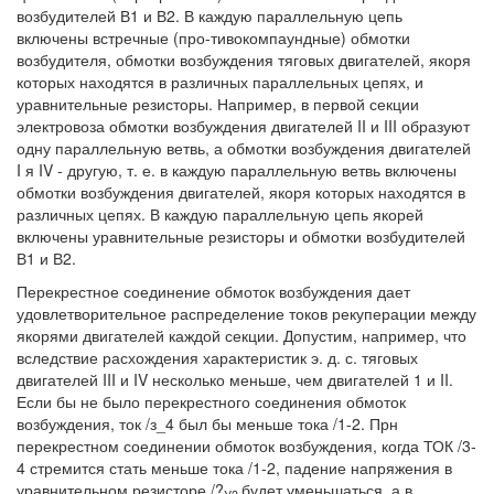
возбудителей В1 и В2. В каждую параллельную цепь
включены встречные (про-тивокомпаундные) обмотки
возбудителя, обмотки возбуждения тяговых двигателей, якоря
которых находятся в различных параллельных цепях, и
уравнительные резисторы. Например, в первой секции
электровоза обмотки возбуждения двигателей II и III образуют
одну параллельную ветвь, а обмотки возбуждения двигателей
I я IV - другую, т. е. в каждую параллельную ветвь включены
обмотки возбуждения двигателей, якоря которых находятся в
различных цепях. В каждую параллельную цепь якорей
включены уравнительные резисторы и обмотки возбудителей
В1 и В2.
Перекрестное соединение обмоток возбуждения дает
удовлетворительное распределение токов рекуперации между
якорями двигателей каждой секции. Допустим, например, что
вследствие расхождения характеристик э. д. с. тяговых
двигателей III и IV несколько меньше, чем двигателей 1 и II.
Если бы не было перекрестного соединения обмоток
возбуждения, ток /з_4 был бы меньше тока /1-2. Прн
перекрестном соединении обмоток возбуждения, когда ТОК /3-
4 стремится стать меньше тока /1-2, падение напряжения в
уравнительном резисторе /?
будет уменьшаться, а в