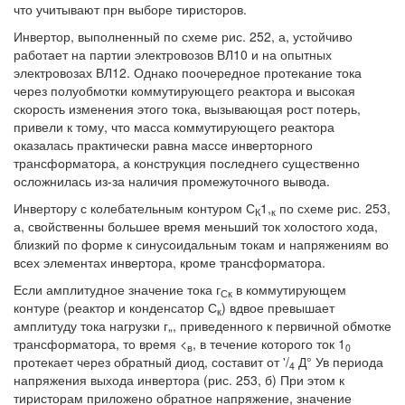
что учитывают прн выборе тиристоров.
Инвертор, выполненный по схеме рис. 252, а, устойчиво
работает на партии электровозов ВЛ10 и на опытных
электровозах ВЛ12. Однако поочередное протекание тока
через полуобмотки коммутирующего реактора и высокая
скорость изменения этого тока, вызывающая рост потерь,
привели к тому, что масса коммутирующего реактора
оказалась практически равна массе инверторного
трансформатора, а конструкция последнего существенно
осложнилась из-за наличия промежуточного вывода.
Инвертору с колебательным контуром С
1,
по схеме рис. 253,
К
к
а, свойственны большее время меньший ток холостого хода,
близкий по форме к синусоидальным токам и напряжениям во
всех элементах инвертора, кроме трансформатора.
Если амплитудное значение тока г
в коммутирующем
Ск
контуре (реактор и конденсатор С
) вдвое превышает
к
амплитуду тока нагрузки г„, приведенного к первичной обмотке
трансформатора, то время <
, в течение которого ток 1
в
0
протекает через обратный диод, составит от '/
Д° Ув периода
4
напряжения выхода инвертора (рис. 253, б) При этом к
тиристорам приложено обратное напряжение, значение