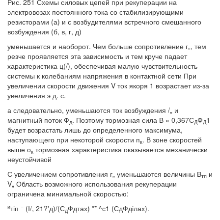
Рис. 251 Схемы силовых цепей при рекуперации на
электровозах постоянного тока со стабилизирующими
резисторами (а) и с возбудителями встречного смешанного
возбуждения (б, в, г, д)
уменьшается и наоборот. Чем больше сопротивление г„, тем
резче проявляется эта зависимость и тем круче падает
характеристика ц(/), обеспечивая малую чувствительность
системы к колебаниям напряжения в контактной сети При
увеличении скорости движения V ток якоря 1 возрастает из-за
увеличения э д. с.
а следовательно, уменьшаются ток возбуждения /„ и
магнитный поток Ф
. Поэтому тормозная сила В « 0,367С
Ф
1
д
Д
Д
будет возрастать лишь до определенного максимума,
наступающего при некоторой скорости п
. В зоне скоростей
к
выше о
тормозная характеристика оказывается механически
к
неустойчивой
С увеличением сопротивления г„ уменьшаются величины В
и
тп
V„ Область возможного использования рекуперации
ограничена минимальной скоростью:
и
=
тіп
(I/, 21?'д)/(С
Фдтах) ** ^с1 (СдФділах).
д