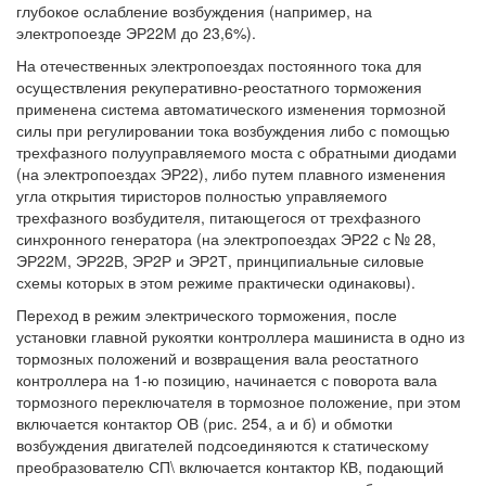
глубокое ослабление возбуждения (например, на
электропоезде ЭР22М до 23,6%).
На отечественных электропоездах постоянного тока для
осуществления рекуперативно-реостатного торможения
применена система автоматического изменения тормозной
силы при регулировании тока возбуждения либо с помощью
трехфазного полууправляемого моста с обратными диодами
(на электропоездах ЭР22), либо путем плавного изменения
угла открытия тиристоров полностью управляемого
трехфазного возбудителя, питающегося от трехфазного
синхронного генератора (на электропоездах ЭР22 с № 28,
ЭР22М, ЭР22В, ЭР2Р и ЭР2Т, принципиальные силовые
схемы которых в этом режиме практически одинаковы).
Переход в режим электрического торможения, после
установки главной рукоятки контроллера машиниста в одно из
тормозных положений и возвращения вала реостатного
контроллера на 1-ю позицию, начинается с поворота вала
тормозного переключателя в тормозное положение, при этом
включается контактор ОВ (рис. 254, а и б) и обмотки
возбуждения двигателей подсоединяются к статическому
преобразователю СП\ включается контактор КВ, подающий