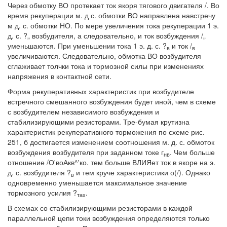
Через обмотку ВО протекает ток якоря тягового двигателя /. Во
время рекуперации м. д с. обмотки ВО направлена навстречу
м д. с. обмотки НО. По мере увеличения тока рекуперации 1 э.
д. с. ?„ возбудителя, а следовательно, и ток возбуждения /„
уменьшаются. При уменьшении тока 1 э. д. с. ?
и ток /
в
в
увеличиваются. Следовательно, обмотка ВО возбудителя
сглаживает толчки тока и тормозной силы при изменениях
напряжения в контактной сети.
Форма рекуперативных характеристик при возбудителе
встречного смешанного возбуждения будет иной, чем в схеме
с возбудителем независимого возбуждения и
стабилизирующими резисторами. Тре-бумая крутизна
характеристик рекуперативного торможения по схеме рис.
251, б достигается изменением соотношения м. д. с. обмоток
возбуждения возбудителя при заданном токе г
. Чем больше
нв
отношение /О'воАкв^'ко. тем больше ВЛИЯет ток в якоре на э.
д. с. возбудителя ?
и тем круче характеристики о(/). Однако
в
одновременно уменьшается максимальное значение
тормозного усилия ?
.
тах
В схемах со стабилизирующими резисторами в каждой
параллельной цепи токи возбуждения определяются только