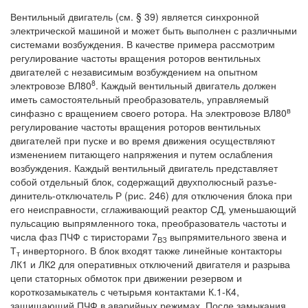
Вентильный двигатель (см. § 39) является синхронной
электрической машиной и может быть выполнен с различными
системами возбуждения. В качестве примера рассмотрим
регулирование частоты вращения роторов вентильных
двигателей с независимым возбуждением на опытном
8
электровозе ВЛ80
. Каждый вентильный двигатель должен
иметь самостоятельный преобразователь, управляемый
в
синфазно с вращением своего ротора. На электровозе ВЛ80
регулирование частоты вращения роторов вентильных
двигателей при пуске и во время движения осуществляют
изменением питающего напряжения и путем ослабления
возбуждения. Каждый вентильный двигатель представляет
собой отдельный блок, содержащий двухполюсный разъе-
динитель-отключатель Р (рис. 246) для отключения блока при
его неисправности, сглаживающий реактор СД, уменьшающий
пульсацию выпрямленного тока, преобразователь частоты и
числа фаз ПЧФ с тиристорами 7
выпрямительного звена и
ВЗ
Т
инверторного. В блок входят также линейные контакторы
т
ЛК1 и ЛК2 для оперативных отключений двигателя и разрыва
цепи статорных обмоток при движении резервом и
короткозамыкатель с четырьмя контактами К.1-К4,
защищающий ПЧФ в аварийных режимах. После замыкания