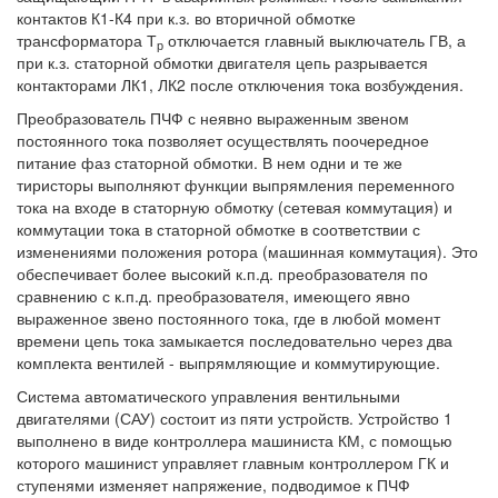
контактов К1-К4 при к.з. во вторичной обмотке
трансформатора Т
отключается главный выключатель ГВ, а
р
при к.з. статорной обмотки двигателя цепь разрывается
контакторами ЛК1, ЛК2 после отключения тока возбуждения.
Преобразователь ПЧФ с неявно выраженным звеном
постоянного тока позволяет осуществлять поочередное
питание фаз статорной обмотки. В нем одни и те же
тиристоры выполняют функции выпрямления переменного
тока на входе в статорную обмотку (сетевая коммутация) и
коммутации тока в статорной обмотке в соответствии с
изменениями положения ротора (машинная коммутация). Это
обеспечивает более высокий к.п.д. преобразователя по
сравнению с к.п.д. преобразователя, имеющего явно
выраженное звено постоянного тока, где в любой момент
времени цепь тока замыкается последовательно через два
комплекта вентилей - выпрямляющие и коммутирующие.
Система автоматического управления вентильными
двигателями (САУ) состоит из пяти устройств. Устройство 1
выполнено в виде контроллера машиниста КМ, с помощью
которого машинист управляет главным контроллером ГК и
ступенями изменяет напряжение, подводимое к ПЧФ