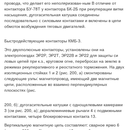
провода, что делает его неполяризован-ным В отличие от
контактора БУ-78Т у контактора БК-2Б при рекуперации витки
насыщения, дугогасительная катушка соединены
последовательно с силовыми контактами и включены в цепи
обмоток возбуждения тяговых двигателей.
Быстродействующие контакторы КМБ-3.
Это двухполюсные контакторы, установлены они на
электропоездах ЭР2Р, ЭР2Т, ЭР22В и ЭР22 для защиты си
ловых цепей при к.з., круговом огне, перебросах на землю в
режимах рекуперативного и реостатного торможения. На двух
изоляционных стойках 1 и 2 (рис. 200, а) смонтированы
следующие узлы: магнитопровод, имеющий две магнитные
цепи, расположенные во взаимно перпендикулярных
плоскостях (рис.
200, б); дугогасительные катушки с однощелевыми камерами
3 (см рис. 200, а); дюралюминиевые рычаги 4 с подвижными
контактами, четыре блокировочных контакта 13.
Вертикальную магнитную цепь составляют: сварное ярмо 6