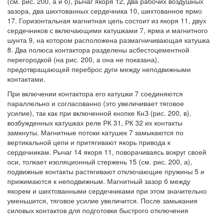
(см. рис. 200, а и б), рычаг якоря 12, два рабочих воздушных
зазора, два шихтованных сердечника 10, шихтованное ярмо
17. Горизонтальная магнитная цепь состоит из якоря 11, двух
сердечников с включающими катушками 7, ярма и магнитного
шунта 9, на котором расположена размагничивающая катушка
8. Два полюса контактора разделены асбестоцементной
перегородкой (на рис. 200, а она не показана),
предотвращающей переброс дуги между неподвижными
контактами.
При включении контактора его катушки 7 соединяются
параллельно и согласованно (это увеличивает тяговое
усилие), так как при включенной кнопке КнЗ (рис. 200, в),
возбужденных катушках реле РК 31, РК 32 их контакты
замкнуты. Магнитные потоки катушек 7 замыкаются по
вертикальной цепи и притягивают якорь привода к
сердечникам. Рычаг 14 якоря 11, поворачиваясь вокруг своей
оси, толкает изоляционный стержень 15 (см. рис. 200, а),
подвижные контакты растягивают отключающие пружины 5 и
прижимаются к неподвижным. Магнитный зазор б между
якорем и шихтованными сердечниками при этом значительно
уменьшится, тяговое усилие увеличится. После замыкания
силовых контактов для подготовки быстрого отключения