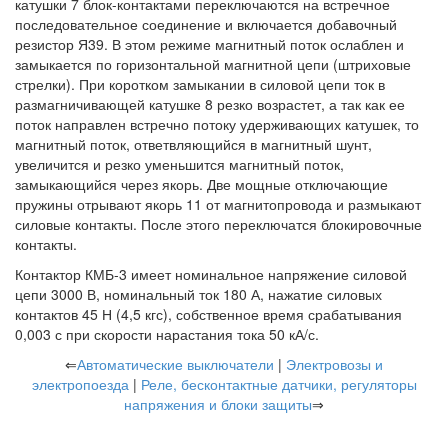
катушки 7 блок-контактами переключаются на встречное
последовательное соединение и включается добавочный
резистор Я39. В этом режиме магнитный поток ослаблен и
замыкается по горизонтальной магнитной цепи (штриховые
стрелки). При коротком замыкании в силовой цепи ток в
размагничивающей катушке 8 резко возрастет, а так как ее
поток направлен встречно потоку удерживающих катушек, то
магнитный поток, ответвляющийся в магнитный шунт,
увеличится и резко уменьшится магнитный поток,
замыкающийся через якорь. Две мощные отключающие
пружины отрывают якорь 11 от магнитопровода и размыкают
силовые контакты. После этого переключатся блокировочные
контакты.
Контактор КМБ-3 имеет номинальное напряжение силовой
цепи 3000 В, номинальный ток 180 А, нажатие силовых
контактов 45 Н (4,5 кгс), собственное время срабатывания
0,003 с при скорости нарастания тока 50 кА/с.
⇐
Автоматические выключатели
|
Электровозы и
электропоезда
|
Реле, бесконтактные датчики, регуляторы
напряжения и блоки защиты
⇒