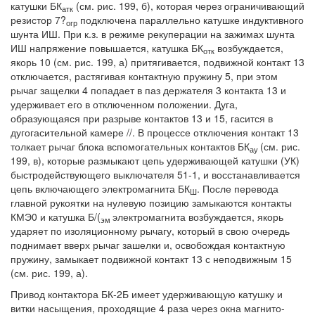
катушки БК
(см. рис. 199, б), которая через ограничивающий
атк
резистор 7?
подключена параллельно катушке индуктивного
огр
шунта ИШ. При к.з. в режиме рекуперации на зажимах шунта
ИШ напряжение повышается, катушка БК
возбуждается,
отк
якорь 10 (см. рис. 199, а) притягивается, подвижной контакт 13
отключается, растягивая контактную пружину 5, при этом
рычаг защелки 4 попадает в паз держателя 3 контакта 13 и
удерживает его в отключенном положении. Дуга,
образующаяся при разрыве контактов 13 и 15, гасится в
дугогасительной камере //. В процессе отключения контакт 13
толкает рычаг блока вспомогательных контактов БК
(см. рис.
ау
199, в), которые размыкают цепь удерживающей катушки (УК)
быстродействующего выключателя 51-1, и восстанавливается
цепь включающего электромагнита БК
. После перевода
Ш
главной рукоятки на нулевую позицию замыкаются контакты
КМЭ0 и катушка Б/(
электромагнита возбуждается, якорь
эм
ударяет по изоляционному рычагу, который в свою очередь
поднимает вверх рычаг зашелки и, освобождая контактную
пружину, замыкает подвижной контакт 13 с неподвижным 15
(см. рис. 199, а).
Привод контактора БК-2Б имеет удерживающую катушку и
витки насыщения, проходящие 4 раза через окна магнито-