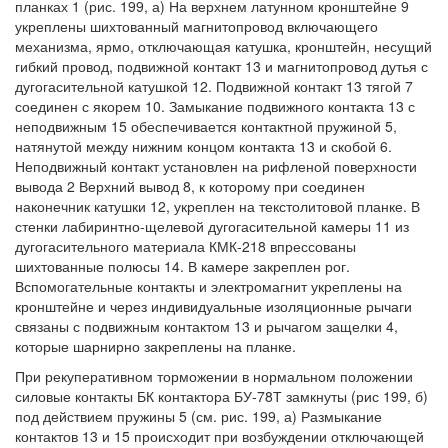
планках 1 (рис. 199, а) На верхнем латунном кронштейне 9
укреплены шихтованный магнитопровод включающего
механизма, ярмо, отключающая катушка, кронштейн, несущий
гибкий провод, подвижной контакт 13 и магнитопровод дутья с
дугогасительной катушкой 12. Подвижной контакт 13 тягой 7
соединен с якорем 10. Замыкание подвижного контакта 13 с
неподвижным 15 обеспечивается контактной пружиной 5,
натянутой между нижним концом контакта 13 и скобой 6.
Неподвижный контакт установлен на рифленой поверхности
вывода 2 Верхний вывод 8, к которому при соединен
наконечник катушки 12, укреплен на текстолитовой планке. В
стенки лабиринтно-щелевой дугогасительной камеры 11 из
дугогасительного материала КМК-218 впрессованы
шихтованные полюсы 14. В камере закреплен рог.
Вспомогательные контакты и электромагнит укреплены на
кронштейне и через индивидуальные изоляционные рычаги
связаны с подвижным контактом 13 и рычагом защелки 4,
которые шарнирно закреплены на планке.
При рекуперативном торможении в нормальном положении
силовые контакты БК контактора БУ-78Т замкнуты (рис 199, б)
под действием пружины 5 (см. рис. 199, а) Размыкание
контактов 13 и 15 происходит при возбуждении отключающей