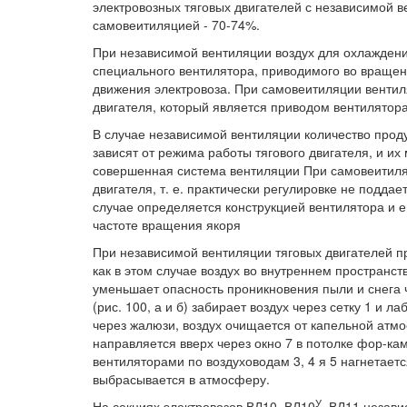
электровозных тяговых двигателей с независимой в
самовеитиляцией - 70-74%.
При независимой вентиляции воздух для охлаждения
специального вентилятора, приводимого во вращен
движения электровоза. При самовеитиляции вентил
двигателя, который является приводом вентилятора
В случае независимой вентиляции количество проду
зависят от режима работы тягового двигателя, и и
совершенная система вентиляции При самовеитиля
двигателя, т. е. практически регулировке не подда
случае определяется конструкцией вентилятора и 
частоте вращения якоря
При независимой вентиляции тяговых двигателей п
как в этом случае воздух во внутреннем пространс
уменьшает опасность проникновения пыли и снега 
(рис. 100, а и б) забирает воздух через сетку 1 и 
через жалюзи, воздух очищается от капельной атмо
направляется вверх через окно 7 в потолке фор-кам
вентиляторами по воздуховодам 3, 4 я 5 нагнетается
выбрасывается в атмосферу.
У
На секциях электровозов ВЛ10, ВЛ10
, ВЛ11 незав