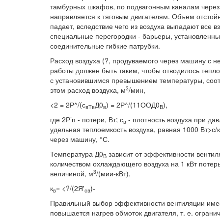
тамбурных шкафов, по подвагонным каналам через 
направляется к тяговым двигателям. Объем отстойны
падает, вследствие чего из воздуха выпадают все 
специальные перегородки - барьеры, установленны
соединительные гибкие патрубки.
Расход воздуха (?, продуваемого через машину с 
работы должен быть таким, чтобы отводилось тепло
с установившимся превышением температуры, соот
3
этом расход воздуха, м
/мин,
<2 = 2Р^/(с
Д0
) = 2Р^/(11ООД0
),
вТв
в
В
где 2Р’п - потери, Вт; с
- плотность воздуха при дав
в
удельная теплоемкость воздуха, равная 1000 Вт>с/к
через машину, °С.
Температура Д0
зависит от эффективности вентил
В
количеством охлаждающего воздуха на 1 кВт потерь
3
величиной, м
/(мии-кВт),
к
= <?/(2Я'
)-
в
св
Правильный выбор эффективности вентиляции имее
повышается нагрев обмоток двигателя, т. е. огран