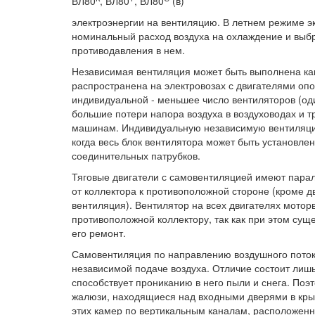
ВЛ80
, ВЛ80
, ВЛ80
(в)
электроэнергии на вентиляцию. В летнем режиме э
номинальный расход воздуха на охлаждение и выбр
противодавления в нем.
Независимая вентиляция может быть выполнена как
распространена на электровозах с двигателями оп
индивидуальной - меньшее число вентиляторов (один
большие потери напора воздуха в воздуховодах и 
машинам. Индивидуальную независимую вентиляци
когда весь блок вентилятора может быть установлен
соединительных патрубков.
Тяговые двигатели с самовентиляцией имеют пара
от коллектора к противоположной стороне (кроме 
вентиляция). Вентилятор на всех двигателях мотор
противоположной коллектору, так как при этом сущ
его ремонт.
Самовентиляция по направлению воздушного потока
независимой подаче воздуха. Отличие состоит лишь 
способствует прониканию в него пыли и снега. Поэ
жалюзи, находящиеся над входными дверями в кры
этих камер по вертикальным каналам, расположен