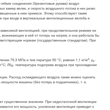
гибкие соединения (брезентовые рукава) воздух
х камер велик, и скорость воздушного потока в них резко
взвешенные в нем примеси. Этому способствуют также
е при входе в вертикальные вентиляционные желоба и
независимой вентиляцией, при продолжительном режиме ее
, возникающее в ней от потерь на нагрев, и она работала бы
ветствующим нормам (государственным стандартам). При
3
лении 75,3 МПа и тем пературе 50 °С, равная 1,1 кг/м
; у
-
в
г°С; Л0
- температура подогрева воздуха при прохождении
В
яции. Расход охлаждающего воздуха также можно оценить
 мощности машины (без потерь в подшипниках), т. е.
т существенное значение. При недостаточной вентиляции
ичивается его мощность; усиленная вентиляция приводит к