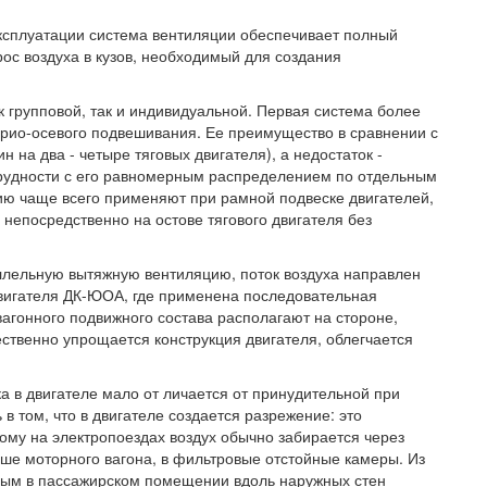
ксплуатации система вентиляции обеспечивает полный
ос воздуха в кузов, необходимый для создания
 групповой, так и индивидуальной. Первая система более
орио-осевого подвешивания. Ее преимущество в сравнении с
 на два - четыре тяговых двигателя), а недостаток -
трудности с его равномерным распределением по отдельным
ю чаще всего применяют при рамной подвеске двигателей,
 непосредственно на остове тягового двигателя без
ллельную вытяжную вентиляцию, поток воздуха направлен
двигателя ДК-ЮОА, где применена последовательная
вагонного подвижного состава располагают на стороне,
ественно упрощается конструкция двигателя, облегчается
 в двигателе мало от личается от принудительной при
в том, что в двигателе создается разрежение: это
тому на электропоездах воздух обычно забирается через
ше моторного вагона, в фильтровые отстойные камеры. Из
ным в пассажирском помещении вдоль наружных стен