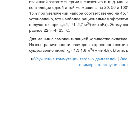
излишней затрате энергии и снижению к. п. д. маш
вентиляции одной и той же машины на 20, 50 и 100
15% при увеличении напора соответственно на 45, 
установлено, что наиболее рациональная эффекти
3
получается при к
=2,1 Ч- 2,7 м
/(мин-кВт). Этому с
в
равное 22-г--4- 25 °С.
Для машин с самовентиляцией количество охлажда
Из-за ограниченности размеров встроенного венти
3
существенно ниже: к
- 1,3 1,6 м
/(мин-кВт). В этих
в
⇐
Улучшение коммутации тяговых двигателей
|
Эле
примеры конструктивного