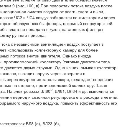
лем 9 (рис. 100, в) При поворотах потока воздуха после
нерционная очистка воздуха от влаги, снега и пыли,
овозах ЧС2 и ЧС4 воздух забирается вентиляторами через
оторые образуют как бы фонарь, покрытый сверху крышей.
бы влага не попадала в кузов, на стоянках фильтры
оятку ручного привода.
 тока с независимой вентиляцией воздух поступает в
яет использовать коллекторную камеру для более
ых потоков внутри двигателя. Однако иногда
, противоположной коллектору (тяговые двигатели типа
го движется двумя струями. Одна из них, омывая коллектор
полюсов, выходит наружу через отверстия в
ясь через внутренние каналы якоря, охлаждает сердечник
енные на стороне, противоположной коллектору. Такая
Р
та. На электровозах ВЛ80
, ВЛ81, ВЛ84 и др. выполняется
мний период и сезонная регулировка его расхода в летний.
забираемого наружного воздуха, повысить эффективность его
лектровозах ВЛ8 (а), ВЛ23 (б),