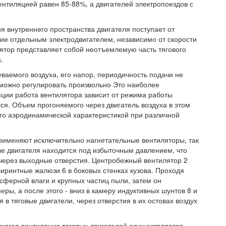
ентиляцией равен 85-88%, а двигателей электропоездов с
 внутреннего пространства двигателя поступает от
ие отдельным электродвигателем, независимо от скорости
ятор представляет собой неотъемлемую часть тягового
.
ваемого воздуха, его напор, периодичность подачи не
х можно регулировать произвольно Это наиболее
ции работа вентилятора зависит от режима работы
ется. Объем прогоняемого через двигатель воздуха в этом
его аэродинамической характеристикой при различной
рименяют исключительно нагнетательные вентиляторы, так
тве двигателя находится под избыточным давлением, что
через выходные отверстия. Центробежный вентилятор 2
лабиринтные жалюзи 6 в боковых стенках кузова. Проходя
сферной влаги и крупных частиц пыли, затем он
еры, а после этого - вниз в камеру индуктивных шунтов 8 и
 в тяговые двигатели, через отверстия в их остовах воздух
исимая вентиляция тяговых двигателей осуществляется