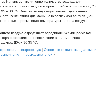
ины. Например, увеличение количества воздуха для
% снижает температуру ее нагрева приблизительно на 4, 7 и
135 и 300%. Опытом эксплуатации тяговых двигателей
вность вентиляции для машин с независимой вентиляцией
оответствует превышение температуры нагрева воздуха,
ющего воздуха определяют аэродинамическим расчетом.
лятора эффективность вентиляции в этих машинах
 машинах Д0
= 30 35 °С.
В
ктровозы и электропоезда
|
Основные технические данные и
 выполнения тяговых двигателей
⇒