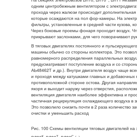
одним центробежным вентилятором с электродвигате
прохода через жалюзи происходит дополнительная и
которые осаждаются на пол фор-камеры. На электр
фильтры, установленные в средней части кузова, к
Через боковые проемы фонаря проходит воздух. Что
прикрывают заслонками, для чего поворачивают рук
В тяговых двигателях постоянного и пульсирующего
машины обычно со стороны коллектора. Это позвол
равномерного распределения параллельных воздушн
предусматривают поступление воздуха и со стороны
АЬ48462Т и др.). Внутри двигателя воздух чаще все
и проходя между катушками главных и добавочных 
противоположной стороне остова. Другая направля
якоря и выходит наружу через отверстия, располож
вентиляция двигателя наиболее эффективна и прос
частичная рециркуляция охлаждающего воздуха в зи
Это позволило снизить почти в 2 раза количество 
очистки и уменьшить расход
Рис. 100 Схемы вентиляции тяговых двигателей на э
К
Т
С