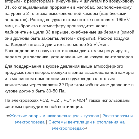
вторым - к резисторам и индуктивным шпунтам по воздуховоду
31, со специальными прорезями в желобах, расположенному
на уровне 2-го этажа высоковольтной камеры (над блоками
3
аппаратов). Расход воздуха в этом потоке составляет 195м
/
мин, выброс его в атмосферу производится через
лабиринтные щели 33 в крыше, снабженные шиберами (зимой
они должны быть закрыты, летом - открыты). Расход воздуха
3
на Каждый тяговый двигатель не менее 95 м
/мин.
Распределение воздуха по тяговым двигателям регулируют,
перемещая заслонки, установленные на кожухи вентиляторов.
Для поддержания в кузове давления выше атмосферного
предусмотрен выброс воздуха в зонах высоковольтной камеры
и в машинном помещении из воздуховодов к тяговым
двигателям через жалюзи 32 При этом избыточное давление в
кузове должно быть 30-50 Па.
Т
Т
На электровозах ЧС2, ЧС2
, ЧС4 и ЧС4
также использованы
системы принудительной вентиляции.
⇐
Жесткие опоры и шкворневые узлы кузовов
|
Электровозы и
электропоезда
|
Системы вентиляции и отопления на
электропоездах
⇒