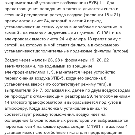
выпрямительной установке возбуждения (ВУВ) 11. Для
предотвращения попадания в тяговые двигатели снега и
сезонной регулировки расхода воздуха (заслонки 18 и 21)
предусмотрен лист 24, который в летний период
устанавливают на стенку кузова в нерабочее положение, в
зимний - на камеру с индуктивными шунтами. С 1981 г. на
электровозах вместо листа 24 и фильтра 13 крепят раму с
сеткой, на которую зимой ставят фильтр, а в форкамерах
устанавливают дополнительные подвижные фильтры (шторы).
Воздух через жалюзи 26, 28 и форкамеры 19, 20, 22
вентиляторами, приводимыми во вращение
электродвигателями 1, 9, нагнетается через устройство
переключения воздуха УПВ-5, когда его заслонка 8
установлена вверх (что соответствует режиму тяги), в
выпрямители б и 7, охлаждая их, далее по двум воздуховодам
он проходит к сглаживающим реакторам 29, теплообменникам
14 тягового трансформатора и выбрасывается под кузов в
атмосферу. Когда заслонка 8 установлена вниз, что
соответствует режиму торможения, воздух идет на
охлаждение блоков тормозных резисторов 5 и выбрасывается
через жалюзи 4 на крыше кузова секции. С 1981 г. в жалюзи 4
устанавливают снегоотбойные листы для предотвращения