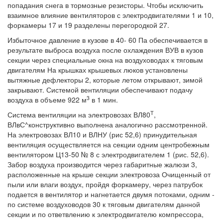
попадания снега в тормозные резисторы. Чтобы исключить
взаимное влияние вентиляторов с электродвигателями 1 и 10,
форкамеры 17 и 19 разделены перегородкой 27.
Избыточное давление в кузове в 40- 60 Па обеспечивается в
результате выброса воздуха после охлаждения ВУВ в кузов
секции через специальные окна на воздуховодах к тяговым
двигателям На крышках крышевых люков установлены
вытяжные дефлекторы 2, которые летом открывают, зимой
закрывают. Системой вентиляции обеспечивают подачу
3
воздуха в объеме 922 м
в 1 мин.
Т
Система вентиляции на электровозах ВЛ80
,
ВЛвС^конструктивно выполнена аналогично рассмотренной.
На электровозах ВЛ10 и ВЛНУ (рис 52,6) принудительная
вентиляция осуществляется на секции одним центробежным
вентилятором Ц13-50 № 8 с электродвигателем 1 (рис. 52,6).
Забор воздуха производится через габаритные жалюзи 3,
расположенные на крыше секции электровоза Очищенный от
пыли или влаги воздух, пройдя форкамеру, через патрубок
подается в вентилятор и нагнетается двумя потоками, одним -
по системе воздуховодов 30 к тяговым двигателям данной
секции и по ответвлению к электродвигателю компрессора,