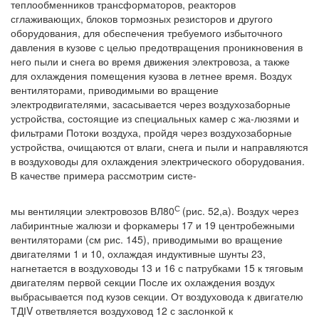
теплообменников трансформаторов, реакторов
сглаживающих, блоков тормозных резисторов и другого
оборудования, для обеспечения требуемого избыточного
давления в кузове с целью предотвращения проникновения в
него пыли и снега во время движения электровоза, а также
для охлаждения помещения кузова в летнее время. Воздух
вентиляторами, приводимыми во вращение
электродвигателями, засасывается через воздухозаборные
устройства, состоящие из специальных камер с жа-люзями и
фильтрами Потоки воздуха, пройдя через воздухозаборные
устройства, очищаются от влаги, снега и пыли и направляются
в воздуховоды для охлаждения электрического оборудования.
В качестве примера рассмотрим систе-
С
мы вентиляции электровозов ВЛ80
(рис. 52,а). Воздух через
лабиринтные жалюзи и форкамеры 17 и 19 центробежными
вентиляторами (см рис. 145), приводимыми во вращение
двигателями 1 и 10, охлаждая индуктивные шунты 23,
нагнетается в воздуховоды 13 и 16 с патрубками 15 к тяговым
двигателям первой секции После их охлаждения воздух
выбрасывается под кузов секции. От воздуховода к двигателю
ТДІV ответвляется воздуховод 12 с заслонкой к