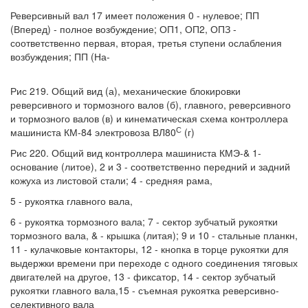
Реверсивный вал 17 имеет положения 0 - нулевое; ПП
(Вперед) - полное возбуждение; ОП1, ОП2, ОПЗ -
соответственно первая, вторая, третья ступени ослабления
возбуждения; ПП (На-
Рис 219. Общий вид (а), механические блокировки
реверсивного и тормозного валов (б), главного, реверсивного
и тормозного валов (в) и кинематическая схема контроллера
С
машиниста КМ-84 электровоза ВЛ80
(г)
Рис 220. Общий вид контроллера машиниста КМЭ-& 1-
основание (литое), 2 и 3 - соответственно передний и задний
кожуха из листовой стали; 4 - средняя рама,
5 - рукоятка главного вала,
6 - рукоятка тормозного вала; 7 - сектор зубчатый рукоятки
тормозного вала, & - крышка (литая); 9 и 10 - стальные планкн,
11 - кулачковые контакторы, 12 - кнопка в торце рукоятки для
выдержки времени при переходе с одного соединения тяговых
двигателей на другое, 13 - фиксатор, 14 - сектор зубчатый
рукоятки главного вала,15 - съемная рукоятка реверсивно-
селективного вала