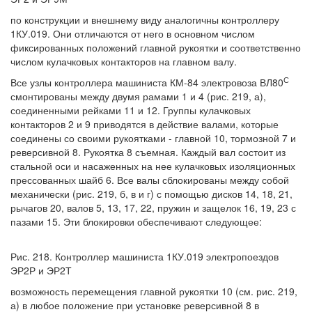
по конструкции и внешнему виду аналогичны контроллеру
1КУ.019. Они отличаются от него в основном числом
фиксированных положений главной рукоятки и соответственно
числом кулачковых контакторов на главном валу.
С
Все узлы контроллера машиниста КМ-84 электровоза ВЛ80
смонтированы между двумя рамами 1 и 4 (рис. 219, а),
соединенными рейками 11 и 12. Группы кулачковых
контакторов 2 и 9 приводятся в действие валами, которые
соединены со своими рукоятками - главной 10, тормозной 7 и
реверсивной 8. Рукоятка 8 съемная. Каждый вал состоит из
стальной оси и насаженных на нее кулачковых изоляционных
прессованных шайб 6. Все валы сблокированы между собой
механически (рис. 219, б, в и г) с помощью дисков 14, 18, 21,
рычагов 20, валов 5, 13, 17, 22, пружин и защелок 16, 19, 23 с
пазами 15. Эти блокировки обеспечивают следующее:
Рис. 218. Контроллер машиниста 1КУ.019 электропоездов
ЭР2Р и ЭР2Т
возможность перемещения главной рукоятки 10 (см. рис. 219,
а) в любое положение при установке реверсивной 8 в