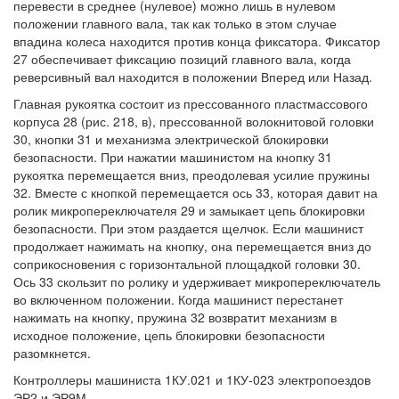
перевести в среднее (нулевое) можно лишь в нулевом
положении главного вала, так как только в этом случае
впадина колеса находится против конца фиксатора. Фиксатор
27 обеспечивает фиксацию позиций главного вала, когда
реверсивный вал находится в положении Вперед или Назад.
Главная рукоятка состоит из прессованного пластмассового
корпуса 28 (рис. 218, в), прессованной волокнитовой головки
30, кнопки 31 и механизма электрической блокировки
безопасности. При нажатии машинистом на кнопку 31
рукоятка перемещается вниз, преодолевая усилие пружины
32. Вместе с кнопкой перемещается ось 33, которая давит на
ролик микропереключателя 29 и замыкает цепь блокировки
безопасности. При этом раздается щелчок. Если машинист
продолжает нажимать на кнопку, она перемещается вниз до
соприкосновения с горизонтальной площадкой головки 30.
Ось 33 скользит по ролику и удерживает микропереключатель
во включенном положении. Когда машинист перестанет
нажимать на кнопку, пружина 32 возвратит механизм в
исходное положение, цепь блокировки безопасности
разомкнется.
Контроллеры машиниста 1КУ.021 и 1КУ-023 электропоездов
ЭР2 и ЭР9М