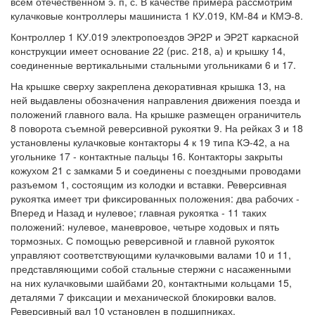
всем отечественном э. п, с. В качестве примера рассмотрим
кулачковые контроллеры машиниста 1 КУ.019, КМ-84 и КМЭ-8.
Контроллер 1 КУ.019 электропоездов ЭР2Р и ЭР2Т каркасной
конструкции имеет основание 22 (рис. 218, а) и крышку 14,
соединенные вертикальными стальными угольниками 6 и 17.
На крышке сверху закреплена декоративная крышка 13, на
ней выдавлены обозначения направления движения поезда и
положений главного вала. На крышке размещен ограничитель
8 поворота съемной реверсивной рукоятки 9. На рейках 3 и 18
установлены кулачковые контакторы 4 к 19 типа КЭ-42, а на
угольнике 17 - контактные пальцы 16. Контакторы закрыты
кожухом 21 с замками 5 и соединены с поездными проводами
разъемом 1, состоящим из колодки и вставки. Реверсивная
рукоятка имеет три фиксированных положения: два рабочих -
Вперед и Назад и нулевое; главная рукоятка - 11 таких
положений: нулевое, маневровое, четыре ходовых и пять
тормозных. С помощью реверсивной и главной рукояток
управляют соответствующими кулачковыми валами 10 и 11,
представляющими собой стальные стержни с насаженными
на них кулачковыми шайбами 20, контактными кольцами 15,
деталями 7 фиксации и механической блокировки валов.
Реверсивный вал 10 установлен в подшипниках,