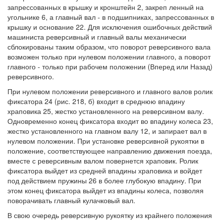
запрессованных в крышку и кронштейн 2, закреп ленный на
угольнике 6, а главный вал - в подшипниках, запрессованных в
крышку и основание 22. Для исключения ошибочных действий
машиниста реверсивный и главный валы механически
сблокированы таким образом, что поворот реверсивного вала
возможен только при нулевом положении главного, а поворот
главного - только при рабочем положении (Вперед или Назад)
реверсивного.
При нулевом положении реверсивного и главного валов ролик
фиксатора 24 (рис. 218, б) входит в среднюю впадину
храповика 25, жестко установленного на реверсивном валу.
Одновременно конец фиксатора входит во впадину колеса 23,
жестко установленного на главном валу 12, и запирает вал в
нулевом положении. При установке реверсивной рукоятки в
положение, соответствующее направлению движения поезда,
вместе с реверсивным валом повернется храповик. Ролик
фиксатора выйдет из средней впадины храповика и войдет
под действием пружины 26 в более глубокую впадину. При
этом конец фиксатора выйдет из впадины колеса, позволяя
поворачивать главный кулачковый вал.
В свою очередь реверсивную рукоятку из крайнего положения