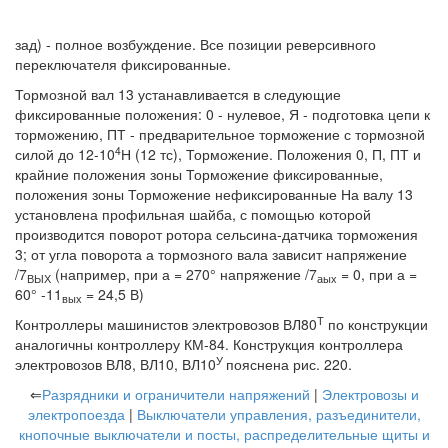
зад) - полное возбуждение. Все позиции реверсивного
переключателя фиксированные.
Тормозной вал 13 устанавливается в следующие
фиксированные положения: 0 - нулевое, Я - подготовка цепи к
торможению, ПТ - предварительное торможение с тормозной
4
силой до 12-10
Н (12 тс), Торможение. Положения 0, П, ПТ и
крайние положения зоны Торможение фиксированные,
положения зоны Торможение нефиксированные На валу 13
установлена профильная шайба, с помощью которой
производится поворот ротора сельсина-датчика торможения
3; от угла поворота а тормозного вала зависит напряжение
/7
(например, при а = 270° напряжение /7
= 0, при а =
ВЫХ
аых
60° -11
= 24,5 В)
вых
Т
Контроллеры машинистов электровозов ВЛ80
по конструкции
аналогичны контроллеру КМ-84. Конструкция контроллера
У
электровозов ВЛ8, ВЛ10, ВЛ10
пояснена рис. 220.
⇐
Разрядники и ограничители напряжений
|
Электровозы и
электропоезда
|
Выключатели управления, разъединители,
кнопочные выключатели и посты, распределительные щиты и