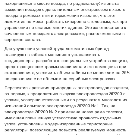
находящимся в хвосте поезда, по радиоканалу: из опыта
вождения поездов с дополнительным электровозом в хвосте
поезда в режимах тяги и торможения известно, что этот
локомотив не может работать синхронно с головным, как при
управлении по системе многих единиц. Это же относится и к
сочлененным поездам с электровозами, расположенными в
середине состава.
Для улучшения условий труда локомотивных бригад
планируют в кабинах машиниста устанавливать
кондиционеры, разработать специальные устройства защиты,
предотвращающие травмы машиниста и его помощника при
столкновениях, увеличить объем кабины не менее чем на 25%
по сравнению с ее объемом на серийных электровозах.
Перспективы развития пригородных электропоездов сводятся,
во-первых, к продолжению выпуска электропоездов ЭР200 с
узлами, усовершенствованными по результатам многолетних
испытаний опытного электропоезда ЭР200 № 1. Так, на
электропоезде ЭР200 № 2 применена новая рама тележки,
имеющая повышенную усталостную прочность отдельных
узлов, установлены модернизированные тиристорные
регуляторы, позволяющие повысить реализуемую мощность