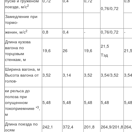
пуске и груженом
0,72
0,4
0,72
0,8
2
поезде, м/с
0,76/0,72
Замедление при
тормо-
2
женин, м/с
0,8
0,4
-
0,76/0,72
-
Длина кузова
21,5
вагона по
19,6
26
19,6
21,
торцовым
Тэд
стенкам, м
Ширина вагона, м
Высота вагона от
3,52
3,14
3,52
3,54/3,52
3,5
голов-
ки рельса до
полоза при
опущенном
5,48
5,48
5,48
5,48
5,4
3
токоприемнике *
,
м
Длина поезда по
242,1
372,4
201,8
264,9/201,8
264
осям