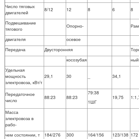
Число тяговых
8/12
12
8
6
8
двигателей
Подвешивание
Опорно-
Рам
тягового
двигателя
осевое
Передача
Двусторонняя
Тор
косозубая
ный
Удельная
мощность
29,1
30
_
34,1
электровоза, кВт/т
79:38
Передаточное
88:23
88:23
19,75
1:1
число
1ШГ
Масса
электровоза в
рабо-
чем состоянии, т
184/276
300
164/156
123/138
172