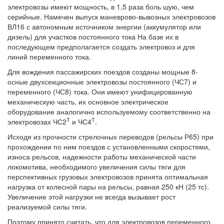
электровозы имеют мощность, в 1,5 раза боль шую, чем
серийные. Намечен выпуск маневрово-вывозных электровозов
ВЛ16 с автономным источником энергии (аккумулятор или
дизель) для участков постоянного тока На базе их в
последующем предполагается создать электровоз и для
линий переменного тока.
Для вождения пассажирских поездов созданы мощные 8-
осные двухсекционные электровозы постоянного (ЧС7) и
переменного (ЧС8) тока. Они имеют унифицированную
механическую часть, их основное электрическое
оборудование аналогично используемому соответственно на
Т
Т
электровозах ЧС2
и ЧС4
.
Исходя из прочности стрелочных переводов (рельсы Р65) при
прохождении по ним поездов с установленными скоростями,
износа рельсов, надежности работы механической части
локомотива, необходимого увеличения силы тяги для
перспективных грузовых электровозов принята оптимальная
нагрузка от колесной пары на рельсы, равная 250 кН (25 тс).
Увеличение этой нагрузки не всегда вызывает рост
реализуемой силы тяги.
Поэтому принято считать, что для электровозов переменного