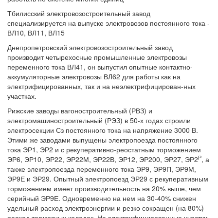
Тбилисский электровозостроительный завод
специализируется на выпуске электровозов постоянного тока -
ВЛ10, ВЛ11, ВЛ15
Днепропетровский электровозостроительный завод
производит четырехосные промышленные электровозы
переменного тока ВЛ41, он выпустил опытные контактно-
аккумуляторные электровозы ВЛ62 для работы как на
электрифицированных, так и на неэлектрифицирован-ных
участках.
Рижские заводы вагоностроительный (РВЗ) и
электромашиностроительный (РЭЗ) в 50-х годах строили
электросекции Сз постоянного тока на напряжение 3000 В.
Этими же заводами выпущены электропоезда постоянного
тока ЭР1, ЭР2 и с рекуперативно-реостатным торможением
Р
ЭР6, ЭР10, ЭР22, ЭР22М, ЭР22В, ЭР12, ЭР200, ЭР27, ЭР2
, а
также электропоезда переменного тока ЭР9, ЭР9П, ЭР9М,
ЭР9Е и ЭР29. Опытный электропоезд ЭР29 с рекуперативным
торможением имеет производительность на 20% выше, чем
серийный ЭР9Е. Одновременно на нем на 30-40% снижен
удельный расход электроэнергии и резко сокращен (на 80%)
расход тормозных колодок. На электрифицированные участки