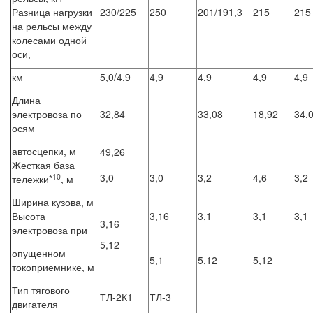
Разница нагрузки
230/225
250
201/191,3
215
215
на рельсы между
колесами одной
оси,
км
5,0/4,9
4,9
4,9
4,9
4,9
Длина
электровоза по
32,84
33,08
18,92
34,
осям
автосцепки, м
49,26
Жесткая база
3,0
3,0
3,2
4,6
3,2
10
тележки*
, м
Ширина кузова, м
Высота
3,16
3,1
3,1
3,1
3,16
электровоза при
5,12
опущенном
5,1
5,12
5,12
токоприемнике, м
Тип тягового
ТЛ-2К1
ТЛ-3
двигателя