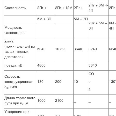
2Пг + 6М 4-
Составность
2Пг +
2Пг + 12М
2Пг +
2Пг
4П
5М + ЗП
5М + ЗП
2Пг + 5М +
6М 
Мощность
ЗП
4П
часового ре-
жима
(номинальная) на
5640
10 320
3640
6240
624
валах тяговых
двигателей
поезда, кВт
4800
3640
СО
Скорость
конструкционная
130
200
10
о
130
о
, км/ч
к
#
Длина тормозного
1000
2100
_
_
_
пути при и
, м
к
Ускорение при