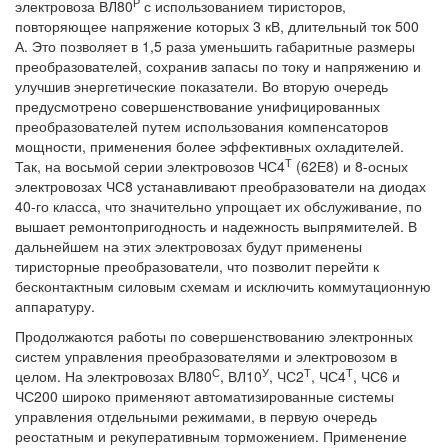
Р
электровоза ВЛ80
с использованием тиристоров,
повторяющее напряжение которых 3 кВ, длительный ток 500
А. Это позволяет в 1,5 раза уменьшить габаритные размеры
преобразователей, сохранив запасы по току и напряжению и
улучшив энергетические показатели. Во вторую очередь
предусмотрено совершенствование унифицированных
преобразователей путем использования компенсаторов
мощности, применения более эффективных охладителей.
Т
Так, на восьмой серии электровозов ЧС4
(62Е8) и 8-осных
электровозах ЧС8 устанавливают преобразователи на диодах
40-го класса, что значительно упрощает их обслуживание, по
вышает ремонтопригодность и надежность выпрямителей. В
дальнейшем на этих электровозах будут применены
тиристорные преобразователи, что позволит перейти к
бесконтактным силовым схемам и исключить коммутационную
аппаратуру.
Продолжаются работы по совершенствованию электронных
систем управления преобразователями и электровозом в
С
У
Т
Т
целом. На электровозах ВЛ80
, ВЛ10
, ЧС2
, ЧС4
, ЧС6 и
ЧС200 широко применяют автоматизированные системы
управления отдельными режимами, в первую очередь
реостатным и рекуперативным торможением. Применение