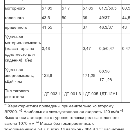
моторного
57,85
57,7
57,85
61,5/59,5
60,
головного
43,5
50
39
49/37
44,
прицепного
41,55
-
37
46,3/37
43
Удельная
материалоемкость
(масса тары на
0,48
0,47
0,5/0,47
0,4
одно место для
сидения), т/ед
Удельная
88.96
энергоемкость,
123,8
-
171,28
-
171,28
кДж/т- км
Тип тягового
1ДТ.003.1
1ДТ.001.3
1ДТ.005
1ДТ.12У1
-
двигателя
*' Характеристики приведены применительно ко второму
2
3
ЭР200. *
Наибольшая эксплуатационная скорость 120 км/ч *
Высота оси автосцепки от уровня головки рельса головного
4
вагона 1070 мм *
Масса без токоприемника, с
6
токоприемником 59,7 т, всех 14 вагонов - 804,4 т *
Расчетный