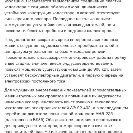
изоляцию. Осваивается термостойкое соединение пластин
коллектора с секциями обмотки якоря, динамически
устойчивая конструкция коллектора, в которой отсутствуют
силы арочного распора. Последнее не только повысит
коммутационную устойчивость тяговых двигателей, но и
позволит избежать переборки и подтяжки коллекторов.
Предполагается сократить сроки внедрения асинхронных
машин, создания надежных силовых преобразователей и
аппаратуры управления на базе микроэлектроники.
Применительно к пассажирским электровозам работы пройдут
в две стадии, вначале, внеся ряд усовершенствований,
повысят мощность существующих машин до 900 кВт, затем
установят бесколлекторные двигатели, в первую очередь на
электровозах постоянного тока.
Для улучшения энергетических показателей вспомогательных
машин грузоных электровозов и повышения их надежности
намечено усовершенствовать конст рукцию и технологию
изготовления электродвигателей АЭ-92-402, а в последующем
перейти на двигатели повышенной мощности АНЭ-225
(электровозов ВЛ85) Оба двигателя намечено использовать
для привода вентиляторов, компрессоров и в качестве
расщепителей фаз. Не исключено, что в целях сокращения