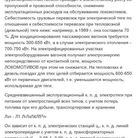
пропускной и провозной способности, снижению
эксплуатационных расходов на обслуживание локомотивов.
Себестоимость грузовых перевозок при электрической тяге по
отношению к себестоимости перевозок при тепловозной
(дизельной) тяге ниже: например, в 1989 г. она составила 70
%. Для кондиционирования пассажирских вагонов требуется
мощность 300-650 кВт, а в случае электрического отопления -
700-750 кВт. На электрифицированных участках
электрооборудование вагонов получает электроэнергию
непосредственно от контактной сети, мощность
ЛОКОМОТИВОВ при этом не снижается. На тепловозах и
дизель-поездах для этих целей отбирается мощность 600-650
кВт от первичных двигателей, т е. уменьшается мощность,
используемая для тяги.
Средневзвешенный эксплуатационный к. п. д. электротяги при
питании от электростанций всех типов, с учетом потерь
топлива при его добыче, транспортировке и хранении
а
Лэт - Л1 ЛгЛзЛ4Л5
л-
Он зависит от к. п. д. электрических станций ц,, к. п. д. линий
электропередачи с учетом к. п. д. трансформаторных
подстанций т]
= 0,95 4- 0,96, к. п. д. тяговой подстанции т)
=