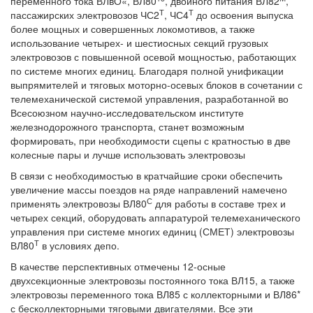
переменного тока ВЛвО«, ВЛ80
, двойного питания ВЛ82
,
Т
Т
пассажирских электровозов ЧС2
, ЧС4
до освоения выпуска
более мощных и совершенных локомотивов, а также
использование четырех- и шестиосных секций грузовых
электровозов с повышенной осевой мощностью, работающих
по системе многих единиц. Благодаря полной унификации
выпрямителей и тяговых моторно-осевых блоков в сочетании с
телемеханической системой управления, разработанной во
Всесоюзном научно-исследовательском институте
железнодорожного транспорта, станет возможным
формировать, при необходимости сцепы с кратностью в две
колесные пары и лучше использовать электровозы
В связи с необходимостью в кратчайшие сроки обеспечить
увеличение массы поездов на ряде направлений намечено
С
применять электровозы ВЛ80
для работы в составе трех и
четырех секций, оборудовать аппаратурой телемеханического
управления при системе многих единиц (СМЕТ) электровозы
Т
ВЛ80
в условиях депо.
В качестве перспективных отмечены 12-осные
двухсекционные электровозы постоянного тока ВЛ15, а также
электровозы переменного тока ВЛ85 с коллекторными и ВЛ86*
с бесколлекторными тяговыми двигателями. Все эти