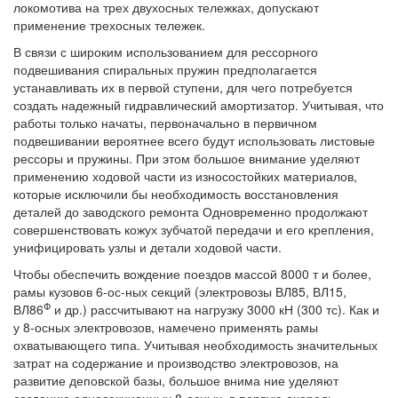
локомотива на трех двухосных тележках, допускают
применение трехосных тележек.
В связи с широким использованием для рессорного
подвешивания спиральных пружин предполагается
устанавливать их в первой ступени, для чего потребуется
создать надежный гидравлический амортизатор. Учитывая, что
работы только начаты, первоначально в первичном
подвешивании вероятнее всего будут использовать листовые
рессоры и пружины. При этом большое внимание уделяют
применению ходовой части из износостойких материалов,
которые исключили бы необходимость восстановления
деталей до заводского ремонта Одновременно продолжают
совершенствовать кожух зубчатой передачи и его крепления,
унифицировать узлы и детали ходовой части.
Чтобы обеспечить вождение поездов массой 8000 т и более,
рамы кузовов 6-ос-ных секций (электровозы ВЛ85, ВЛ15,
Ф
ВЛ86
и др.) рассчитывают на нагрузку 3000 кН (300 тс). Как и
у 8-осных электровозов, намечено применять рамы
охватывающего типа. Учитывая необходимость значительных
затрат на содержание и производство электровозов, на
развитие деповской базы, большое внима ние уделяют