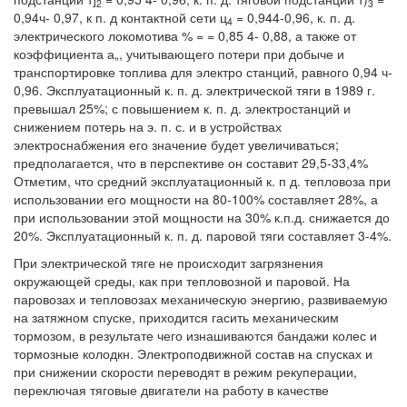
2
3
0,94ч- 0,97, к п. д контактной сети ц
= 0,944-0,96, к. п. д.
4
электрического локомотива % = = 0,85 4- 0,88, а также от
коэффициента а„, учитывающего потери при добыче и
транспортировке топлива для электро станций, равного 0,94 ч-
0,96. Эксплуатационный к. п. д. электрической тяги в 1989 г.
превышал 25%; с повышением к. п. д. электростанций и
снижением потерь на э. п. с. и в устройствах
электроснабжения его значение будет увеличиваться;
предполагается, что в перспективе он составит 29,5-33,4%
Отметим, что средний эксплуатационный к. п д. тепловоза при
использовании его мощности на 80-100% составляет 28%, а
при использовании этой мощности на 30% к.п.д. снижается до
20%. Эксплуатационный к. п. д. паровой тяги составляет 3-4%.
При электрической тяге не происходит загрязнения
окружающей среды, как при тепловозной и паровой. На
паровозах и тепловозах механическую энергию, развиваемую
на затяжном спуске, приходится гасить механическим
тормозом, в результате чего изнашиваются бандажи колес и
тормозные колодкн. Электроподвижной состав на спусках и
при снижении скорости переводят в режим рекуперации,
переключая тяговые двигатели на работу в качестве