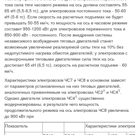
тока сила тяги часового режима на ось должна составлять 55-
65 кН (5,5-6,5 тс), для электровозов постоянного тока - 50-60
кН (5-6 тс). Если скорость на расчетных подъемах не будет
превышать 50-55 км/ч, то мощность на ось в часовом режиме
составит 950-1200 кВт для электровозов переменного тока и
850-900 кВт - постоянного. После внедрения системы
независимого возбуждения тяговых двигателей станет
возможным увеличение реализуемой силы тяги на 10% без
недопустимого нагрева обмоток двигателей; у электровозов с
асинхронными тяговыми двигателями сила тяги на ось
достигает 65 кН (6,5 тс), скорость на расчетном подъеме - 60
км/ч.
Характеристики электровозов ЧС7 и ЧС8 в основном зависят
от параметров установленных на них тяговых двигателей,
Т
Т
аналогичных применяемым на электровозах ЧС2
и ЧС4
.
Т
Однако двигатели электровоза ЧС4
существенно
модернизированы, в результате чего мощность
продолжительного режима на ось электровоза ЧС8 увеличена
до 900 кВт при
Показатель
Характеристики электро