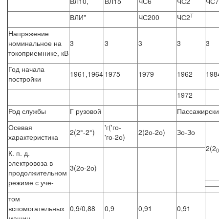
ВЛ10,
ВЛ15
ЧС6
ЧС2
ЧС7
Т
ВЛИ"
ЧС200
ЧС2
Напряжение
номинальное на
3
3
3
3
3
токоприемнике, кВ
Год начала
1961,1964
1975
1979
1962
198
постройки
1972
Род службы
Г рузовой
Пассажирск
Осевая
'г('го-
2(2°-2°)
2(2о-2о)
Зо-Зо
характеристика
'го-2о)
2(2
0
К. п. д.
электровоза в
3(2о-2о)
продолжительном
режиме с уче-
том
вспомогательных
0,9/0,88
0,9
0,91
0,91
машин