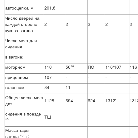
автосцепки, м
201,8
Число дверей на
каждой стороне
2
2
2
2
2
кузова вагона
Число мест для
сидения
в вагоне:
4
моторном
110
56*
ПО
116/107
116
прицепном
107
-
-
-
-
головном
84
11
Общее число мест
1128
694
624
1312'
131
для
сидения в поезде
ТШ
5
*
Масса тары
6
вагона *
, т: