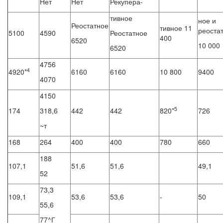
Нет
Нет
Рекупера-
тивное
ное и
Реостатное
тивное 11
реоста
5100
4590
Реостатное
400
6520
10 000
6520
4756
4
4920*
6160
6160
10 800
9400
4070
4150
5
174
318,6
442
442
820*
726
~т
168
264
400
400
780
660
188
107,1
51,6
51,6
49,1
52
73,3
109,1
53,6
53,6
-
50
55,6
77^Г