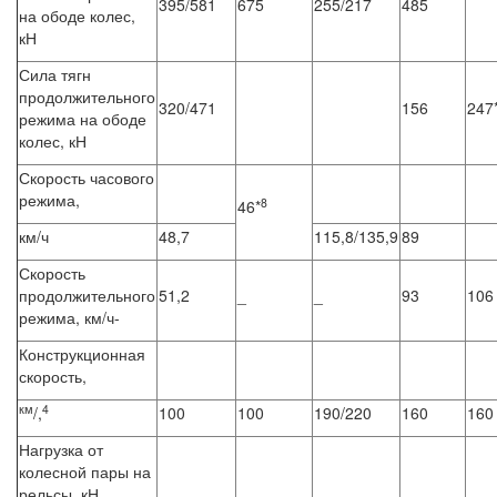
395/581
675
255/217
485
на ободе колес,
кН
Сила тягн
продолжительного
320/471
156
247
режима на ободе
колес, кН
Скорость часового
режима,
8
46*
км/ч
48,7
115,8/135,9
89
Скорость
продолжительного
51,2
_
_
93
106
режима, км/ч-
Конструкционная
скорость,
км
4
/,
100
100
190/220
160
160
Нагрузка от
колесной пары на
рельсы, кН