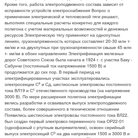
Кроме того, работа электроподвижного состава зависит от
исправности устройств электроснабжения Вопрос о
применении электрической и тепловозной тяги решают,
выполняя специальные расчеты конкретно для каждого
полигона с учетом материальных возможностей и денежных
ресурсов Электрическую тягу применяют на однопутных
линиях, грузонапряженность которых составляет 20-30 млн т-
км/км и на двухпутных при грузонапряженности свыше 45 млн
т- км/км в обоих направлениях Электрификация железных
дорог Советского Союза была начата в 1924 г. с участка Баку -
Сабунчи (постоянный ток напряжением 1500 В) и
продолжается до сих пор. В первый период на
электрифицированных участках эксплуатировались
в
электросекции С
и Сд, шестиосные электровозы постоянного
с
тока ВЛ19 и С
отечественного производства (на напряжение
3000 В). По мере расширения полигона электрификации
велись разработки и осваивался выпуск электроподвижного
состава, более совершенного в техническом отношении
Появились шестиосные электровозы постоянного тока ВЛ22,
был создан первый электровоз переменного тока ОР22-01
(однофазный с ртутным выпрямителем), освоен серийный
р
выпуск электросекций С
на два напряжения 1500 и 3000 В и