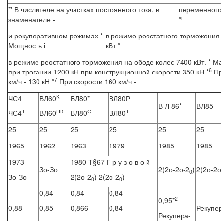
*' В числителе на участках постоянного тока, в
переменного
г
знаменателе -
*
и рекуперативном режимах *
в режиме реостатного торможения
Мощность і
кВт *
в режиме реостатного торможения на ободе колес 7400 кВт. * 
6
при трогании 1200 кН при конструкционной скорости 350 кН *
Пр
7
км/ч - 130 кН *
При скорости 160 км/ч -
К
ЧС4
ВЛ60
ВЛ80*
ВЛ80Р
В Л 86*
ВЛ85
Т
ПК
С
Т
ЧС4
ВЛ60
ВЛ80
ВЛ80
25
25
25
25
25
25
1965
1962
1963
1979
1985
1985
1973
1980 Т§67 Г р у з о в о й
Зо-Зо
2(2о-2о-2
)
2(2о-2о
0
Зо-Зо
2(2о-2
) 2(2о-2
)
0
0
0,84
0,84
0,84
2
0,95*
0,88
0,85
0,866
0,84
Рекупе
Рекупера-