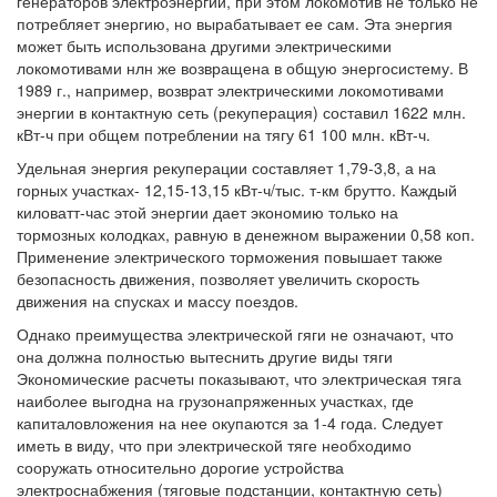
генераторов электроэнергии, при этом локомотив не только не
потребляет энергию, но вырабатывает ее сам. Эта энергия
может быть использована другими электрическими
локомотивами нлн же возвращена в общую энергосистему. В
1989 г., например, возврат электрическими локомотивами
энергии в контактную сеть (рекуперация) составил 1622 млн.
кВт-ч при общем потреблении на тягу 61 100 млн. кВт-ч.
Удельная энергия рекуперации составляет 1,79-3,8, а на
горных участках- 12,15-13,15 кВт-ч/тыс. т-км брутто. Каждый
киловатт-час этой энергии дает экономию только на
тормозных колодках, равную в денежном выражении 0,58 коп.
Применение электрического торможения повышает также
безопасность движения, позволяет увеличить скорость
движения на спусках и массу поездов.
Однако преимущества электрической гяги не означают, что
она должна полностью вытеснить другие виды тяги
Экономические расчеты показывают, что электрическая тяга
наиболее выгодна на грузонапряженных участках, где
капиталовложения на нее окупаются за 1-4 года. Следует
иметь в виду, что при электрической тяге необходимо
сооружать относительно дорогие устройства
электроснабжения (тяговые подстанции, контактную сеть)