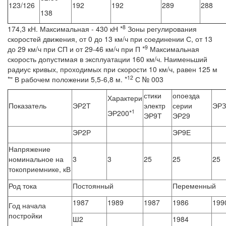
123/126
192
192
289
288
138
8
174,3 кН. Максимальная - 430 кН *
Зоны регулирования
скоростей движения, от 0 до 13 км/ч при соединении С, от 13
9
до 29 км/ч при СП и от 29-46 км/ч при П *
Максимальная
скорость допустимая в эксплуатации 160 км/ч. Наименьший
радиус кривых, проходимых при скорости 10 км/ч, равен 125 м
12
*" В рабочем положении 5,5-6,8 м. *
С № 003
стики
опоезда
Характери
Показатель
ЭР2Т
электр
серии
ЭР
1
ЭР200*
ЭР9Т
ЭР29
ЭР2Р
ЭР9Е
Напряжение
номинальное на
3
3
25
25
25
токоприемнике, кВ
Род тока
Постоянный
Переменный
1987
1989
1987
1986
199
Год начала
постройки
Ш2
1984