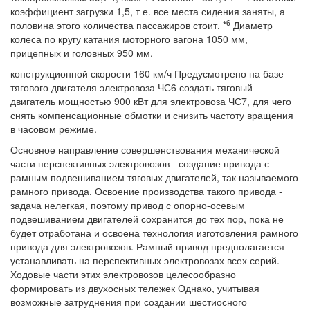
коэффициент загрузки 1,5, т е. все места сидения заняты, а
6
половина этого количества пассажиров стоит. *
Диаметр
колеса по кругу катания моторного вагона 1050 мм,
прицепных и головных 950 мм.
конструкционной скорости 160 км/ч Предусмотрено на базе
тягового двигателя электровоза ЧС6 создать тяговый
двигатель мощностью 900 кВт для электровоза ЧС7, для чего
снять компенсационные обмотки и снизить частоту вращения
в часовом режиме.
Основное направление совершенствования механической
части перспективных электровозов - создание привода с
рамным подвешиванием тяговых двигателей, так называемого
рамного привода. Освоение производства такого привода -
задача нелегкая, поэтому привод с опорно-осевым
подвешиванием двигателей сохранится до тех пор, пока не
будет отработана и освоена технология изготовления рамного
привода для электровозов. Рамный привод предполагается
устанавливать на перспективных электровозах всех серий.
Ходовые части этих электровозов целесообразно
формировать из двухосных тележек Однако, учитывая
возможные затруднения при создании шестиосного