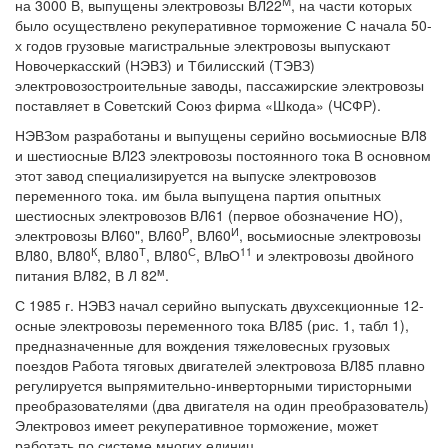
М
на 3000 В, выпущены электровозы ВЛ22
, на части которых
было осуществлено рекуперативное торможение С начала 50-
х годов грузовые магистральные электровозы выпускают
Новочеркасский (НЭВЗ) и Тбилисский (ТЭВЗ)
электровозостроительные заводы, пассажирские электровозы
поставляет в Советский Союз фирма «Шкода» (ЧСФР).
НЭВЗом разработаны и выпущены серийно восьмиосные ВЛ8
и шестиосные ВЛ23 электровозы постоянного тока В основном
этот завод специализируется на выпуске электровозов
переменного тока. им была выпущена партия опытных
шестиосных электровозов ВЛ61 (первое обозначение НО),
Р
И
электровозы ВЛ60", ВЛ60
, ВЛ60
, восьмиосные электровозы
К
Т
С
11
ВЛ80, ВЛ80
, ВЛ80
, ВЛ80
, ВЛвО
и электровозы двойного
м
питания ВЛ82, В Л 82
.
С 1985 г. НЭВЗ начал серийно выпускать двухсекционные 12-
осные электровозы переменного тока ВЛ85 (рис. 1, табл 1),
предназначенные для вождения тяжеловесных грузовых
поездов Работа тяговых двигателей электровоза ВЛ85 плавно
регулируется выпрямительно-инверторными тиристорными
преобразователями (два двигателя на один преобразователь)
Электровоз имеет рекуперативное торможение, может
работать по системе многих единиц