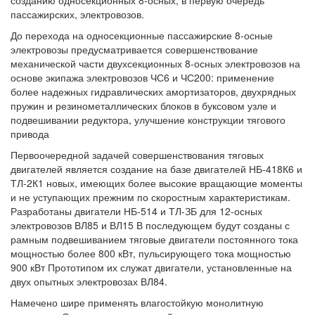
созданию односекционных 8-осных, в первую очередь
пассажирских, электровозов.
До перехода на односекционные пассажирские 8-осные
электровозы предусматривается совершенствование
механической части двухсекционных 8-осных электровозов на
основе экипажа электровозов ЧС6 и ЧС200: применение
более надежных гидравлических амортизаторов, двухрядных
пружин и резинометаллических блоков в буксовом узле и
подвешивании редуктора, улучшение конструкции тягового
привода
Первоочередной задачей совершенствования тяговых
двигателей является создание на базе двигателей НБ-418К6 и
ТЛ-2К1 новых, имеющих более высокие вращающие моменты
и не уступающих прежним по скоростным характеристикам.
Разработаны двигатели НБ-514 и ТЛ-ЗБ для 12-осных
электровозов ВЛ85 и ВЛ15 В последующем будут созданы с
рамным подвешиванием тяговые двигатели постоянного тока
мощностью более 800 кВт, пульсирующего тока мощностью
900 кВт Прототипом их служат двигатели, установленные на
двух опытных электровозах ВЛ84.
Намечено шире применять влагостойкую монолитную