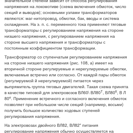
значительной степени зависит от способа регулирования
напряжения на локомотиве (схема включения обмоток, число
секций и выводов); основными узлами трансформаторов
являются: маг-нитопровод, обмотки, бак, вводы и система
охлаждения. На э. п. с. переменного тока применяют тяговые
трансформаторы с регулированием напряжения на стороне
низшего напряжения, с регулированием напряжения на
стороне высшего напряжения и трансформаторы с
постоянным коэффициентом трансформации.
Трансформатор со ступенчатым регулированием напряжения
на стороне низшего напряжения (рис. 108, а) имеет на
вторичной стороне регулируемые и нерегулируемые обмотки,
включаемые встречно или согласно. От каждой пары обмоток
(регулируемой й нерегулируемой) питается через
выпрямитель группа тяговых двигателей. Такая схема принята
Т
К
в качестве типовой для электровозов ВЛ60\ ВЛ80
, ВЛ80
, В Л
е
80
. Применение встречного и согласного включения обмоток
позволяет при небольшом числе секций (например, восьми)
получить большое количество ходовых ступеней
регулирования напряжения.
На электровозах двойного ВЛ82, ВЛ82" питания
регулирование напряжения обычно осуществляется на