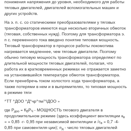
понижения напряжения до уровня, необходимого для работы
тяговых двигателей, двигателей вспомогательных машин и
других устройств.
На э. п. с. со статическими преобразователями у тяговых
трансформаторов имеются еще несколько вторичных обмоток
(тяговая, собственных нужд). Поэтому для трансформатора э.
п с. переменного тока введено понятие типовая мощность.
Тяговый трансформатор в процессе работы локомотива
нагревается медленнее, чем тяговые двигатели. Поэтому
обычно типовую мощность трансформатора определяют по
длительной мощности тяговых двигателей, полагая, что
работа их в кратковременных режимах не отражается заметно
на установившейся температуре обмоток трансформатора.
Если пренебречь током холостого хода трансформатора, а
также потерями в нем и в выпрямителях, то типовая мощность
в режиме тяги
^ТТ ^ДОО ^Д^чр^тм/^ІДОО »
где Р
= К
Р
- МОЩНОСТЬ тягового двигателя в
доо
В
Ч
продолжительном режиме (здесь коэффициент вентиляции к
в
= = 0,85 -г- 0,95 при независимой вентиляции и /с
= 0,7 -4-
в
0,85 при самовентиля-ции); п
- число тяговых двигателей
д