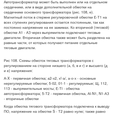
Автотрансформатор может быть выполнен или на отдельном
сердечнике, или в виде дополнительной обмотки на
сердечнике основного трансформатора (рис. 108, е).
Магнитный поток в стержне регулировочной обмотки Е-Т1 на
всех ступенях регулирования остается постоянным, так как
постоянно напряжение на ее зажимах. Ко вторичной (тяговой)
обмотке А1 - АЗ через выпрямители подключают тяговые
двигатели. Вторичная обмотка также может быть разделена на
равные части, от которых получают питание отдельные
тяговые двигатели.
Рис 108. Схемы обмоток тяговых трансформаторов с
регулированием на стороне низшего (а, б, в и г) и высшего (д
и е) напряжения:
А-X - первичная обмотка; а2-х2, х!-а/, а-о-х - основные
нерегулируемые обмотки; 5-02, 01-1 - регулируемые; Щ, 112,
113 - выпрямительные мосты; Е-ТІ - обмотка
автотрансформатора; 5-Т2 - первичная обмотка, АІ-N1, N1-АЗ
- вторичные обмотки
Когда обмотка тягового трансформатора подключена к выводу
ПО, напряжение на обмотке S - Т2 равно нулю; также равно