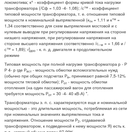
локомотива; к^ - коэффициент формы кривой тока нагрузки
трансформатора (/Сф = 1,03 -4- 1,08); /с™ - коэффициент
типовой мощности трансформатора, т. е. отношение типовой
мощности к номинальной выпрямленной (к
= 1,11 и к™ =
тн
1,34 соответственно для схем выпрямления мостовой и с
нулевым выводом при регулировании напряжения на стороне
низшего напряжения, при регулировании напряжения на
стороне высшего напряжения соответственно /с,.
= = 1,66 и /
м
с™ = 1,89); г]
- к. п. д. двигателя в продолжительном
доо
режиме
Типовая мощность при полной нагрузке трансформатора р - Р
Р 4- р где Р
- мощность обмотки вспомогательных нужд
вст
(обычно при общих подсчетах Р
„ принимают равной 7,5-12%
в
мощности тяговой обмотки); Р
- мощность обмотки
от
отопления (на один пассажирский вагон для отопления
требуется мощность Р
= 30 -4- 40 кВ-А) *.
от
Трансформаторы э. п. с. характеризуются еще и номинальной
мощностью - это длительная мощность, потребляемая из сети
при номинальных значениях выпрямленных тока и
напряжения. Отношение мощности Р
, отдаваемой
2
трансформатором, к подведенной к нему мощности Я) есть к.
п д., который обычно равен 97-99%