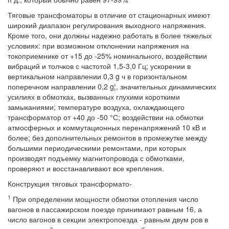
Тяговые трансфоматоры в отличие от стационарных имеют
широкий диапазон регулирования выходного напряжения.
Кроме того, они должны надежно работать в более тяжелых
условиях: при возможном отклонении напряжения на
токоприемнике от +15 до -25% номинального, воздействии
вибраций и толчков с частотой 1,5-3,0 Гц; ускорении в
вертикальном направлении 0,3 g ч в горизонтальном
поперечном направлении 0,2 g¦, значительных динамических
усилиях в обмотках, вызванных глухими короткими
замыканиями; температуре воздуха, охлаждающего
трансформатор от +40 до -50 °С; воздействии на обмотки
атмосферных и коммутационных перенапряжений 10 кВ и
более; без дополнительных ремонтов в промежутке между
большими периодическими ремонтами, при которых
производят подъемку магнитопровода с обмотками,
проверяют и восстанавливают все крепления.
Конструкция тяговых трансформато-
1
При определении мощности обмотки отопления число
вагонов в пассажирском поезде принимают равным 16, а
число вагонов в секции электропоезда - равным двум ров в