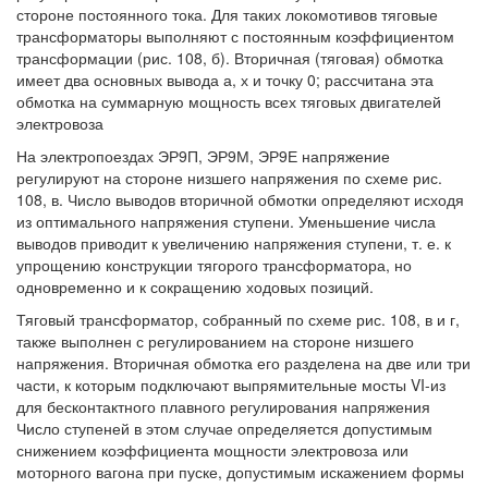
стороне постоянного тока. Для таких локомотивов тяговые
трансформаторы выполняют с постоянным коэффициентом
трансформации (рис. 108, б). Вторичная (тяговая) обмотка
имеет два основных вывода а, х и точку 0; рассчитана эта
обмотка на суммарную мощность всех тяговых двигателей
электровоза
На электропоездах ЭР9П, ЭР9М, ЭР9Е напряжение
регулируют на стороне низшего напряжения по схеме рис.
108, в. Число выводов вторичной обмотки определяют исходя
из оптимального напряжения ступени. Уменьшение числа
выводов приводит к увеличению напряжения ступени, т. е. к
упрощению конструкции тягорого трансформатора, но
одновременно и к сокращению ходовых позиций.
Тяговый трансформатор, собранный по схеме рис. 108, в и г,
также выполнен с регулированием на стороне низшего
напряжения. Вторичная обмотка его разделена на две или три
части, к которым подключают выпрямительные мосты VI-из
для бесконтактного плавного регулирования напряжения
Число ступеней в этом случае определяется допустимым
снижением коэффициента мощности электровоза или
моторного вагона при пуске, допустимым искажением формы