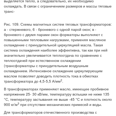
выделяется тепло, а следовательно, их необходимо
охлаждать. В связи с ограничением размеров и массы тяговые
транс-
Рис. 109. Схемы магнитных систем тяговых трансформаторов:
а - стержневого, 6 - броневого с одной парой окон; в -
броневого с двумя парами окон форматоры выполняют с
повышенными тепловыми нагрузками, применяя масляное
охлаждение с принудительной циркуляцией масла. Такая
система охлаждения наиболее эффективна, так как при ней
значительно увеличивается теплоотдача по сравнению с
теплоотдачей при естественном охлаждении
(трансформаторы с принудительным воздушным
охлаждением. Интенсивное охлаждение циркулирующим
маслом позволяет доводить плотность тока в обмотках
2
трансформатора до 4,5-5,5 А/мм
.
В трансформаторах применяют масло, имеющее пробивное
напряжение 25- 30 кВ/мм, температуру вспышки не ниже 135
°С, температуру застывания не выше -45 °С и плотность около
3
900 кг/м
при отсутствии механических примесей и воды.
Для трансформаторов отечественного производства с