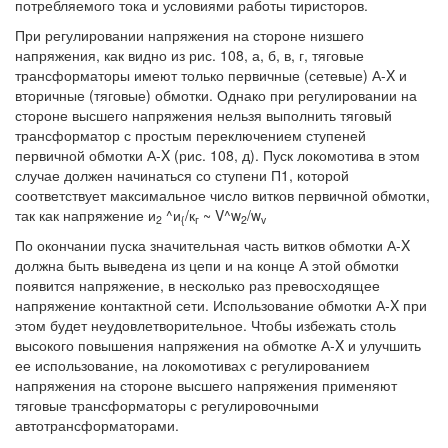
потребляемого тока и условиями работы тиристоров.
При регулировании напряжения на стороне низшего
напряжения, как видно из рис. 108, а, б, в, г, тяговые
трансформаторы имеют только первичные (сетевые) А-X и
вторичные (тяговые) обмотки. Однако при регулировании на
стороне высшего напряжения нельзя выполнить тяговый
трансформатор с простым переключением ступеней
первичной обмотки А-X (рис. 108, д). Пуск локомотива в этом
случае должен начинаться со ступени П1, которой
соответствует максимальное число витков первичной обмотки,
так как напряжение и
^и
/к
~ V^w
/w
2
{
г
2
v
По окончании пуска значительная часть витков обмотки А-X
должна быть выведена из цепи и на конце А этой обмотки
появится напряжение, в несколько раз превосходящее
напряжение контактной сети. Использование обмотки А-X при
этом будет неудовлетворительное. Чтобы избежать столь
высокого повышения напряжения на обмотке А-X и улучшить
ее использование, на локомотивах с регулированием
напряжения на стороне высшего напряжения применяют
тяговые трансформаторы с регулировочными
автотрансформаторами.