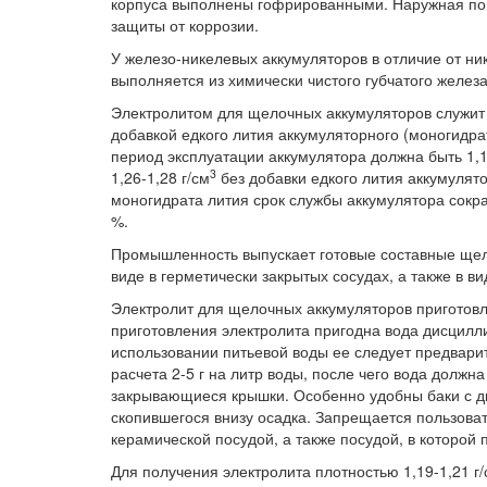
корпуса выполнены гофрированными. Наружная пов
защиты от коррозии.
У железо-никелевых аккумуляторов в отличие от н
выполняется из химически чистого губчатого железа
Электролитом для щелочных аккумуляторов служит в
добавкой едкого лития аккумуляторного (моногидрат
период эксплуатации аккумулятора должна быть 1,1
3
1,26-1,28 г/см
без добавки едкого лития аккумулят
моногидрата лития срок службы аккумулятора сокр
%.
Промышленность выпускает готовые составные щело
виде в герметически закрытых сосудах, а также в в
Электролит для щелочных аккумуляторов приготовл
приготовления электролита пригодна вода дисцилл
использовании питьевой воды ее следует предвари
расчета 2-5 г на литр воды, после чего вода должна
закрывающиеся крышки. Особенно удобны баки с д
скопившегося внизу осадка. Запрещается пользова
керамической посудой, а также посудой, в которой 
Для получения электролита плотностью 1,19-1,21 г/