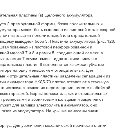
ицательная пластины (в) щелочного аккумулятора
рпуса 2 прямоугольной формы, блока положительных и
кумулятора может быть выполнен из листовой стали сварной
стоит из пластин положительной или отрицательной
еющему выводной бори 3. Пластина аккумулятора (рис. 128,
6, штампованных из листовой перфорированной и
ивной массой 7 и 8 и рамки 5, соединяющей ламели в
ых пластин 7 служит смесь гидрата окиси никеля с
рицательных пластин 8 выполняется из смеси губчатых
ляторе на одну меньше, чем отрицательных. Для
ые и отрицательные пластины разделены сепарацией из
стин аккумулятора НКДБ-70 плотно вставляют в стальную
то исключает всякое их перемещение, вместе с обоймой
рывают крышкой. Борны положительных и отрицательных
ют резиновыми и эбонитовыми кольцами и закрепляют
лужит для заливки электролита в аккумулятор, оно
 газов из аккумулятора. На крышке нанесены знаки
рпус. Для увеличения механической прочности стенки