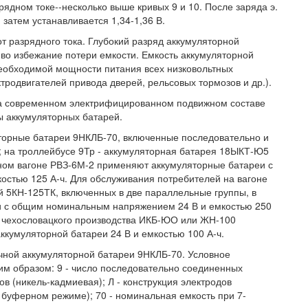
рядном токе--несколько выше кривых 9 и 10. После заряда э.
и затем устанавливается 1,34-1,36 В.
т разрядного тока. Глубокий разряд аккумуляторной
 во избежание потери емкости. Емкость аккумуляторной
необходимой мощности питания всех низковольтных
тродвигателей привода дверей, рельсовых тормозов и др.).
На современном электрифицированном подвижном составе
 аккумуляторных батарей.
яторные батареи 9НКЛБ-70, включенные последовательно и
; на троллейбусе 9Тр - аккумуляторная батарея 18ЫКТ-Ю5
ном вагоне РВЗ-6М-2 применяют аккумуляторные батареи с
остью 125 А-ч. Для обслуживания потребителей на вагоне
 5КН-125ТК, включенных в две параллельные группы, в
и с общим номинальным напряжением 24 В и емкостью 250
ов чехословацкого производства ИКБ-ЮО или ЖН-100
ккумуляторной батареи 24 В и емкостью 100 А-ч.
чной аккумуляторной батареи 9НКЛБ-70. Условное
 образом: 9 - число последовательно соединенных
ов (никель-кадмиевая); Л - конструкция электродов
в буферном режиме); 70 - номинальная емкость при 7-