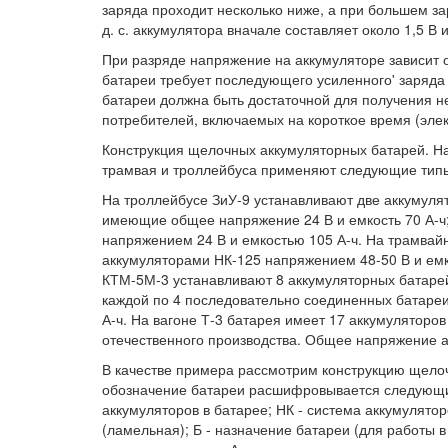
заряда проходит несколько ниже, а при большем за
д. с. аккумулятора вначале составляет около 1,5 В 
При разряде напряжение на аккумуляторе зависит о
батареи требует последующего усиленного' заряда
батареи должна быть достаточной для получения 
потребителей, включаемых на короткое время (элек
Конструкция щелочных аккумуляторных батарей. 
трамвая и троллейбуса применяют следующие типы
На троллейбусе ЗиУ-9 устанавливают две аккумул
имеющие общее напряжение 24 В и емкость 70 А-ч
напряжением 24 В и емкостью 105 А-ч. На трамвай
аккумуляторами НК-125 напряжением 48-50 В и емк
КТМ-5М-3 устанавливают 8 аккумуляторных батарей
каждой по 4 последовательно соединенных батаре
А-ч. На вагоне Т-3 батарея имеет 17 аккумулятор
отечественного производства. Общее напряжение а
В качестве примера рассмотрим конструкцию щело
обозначение батареи расшифровывается следующим
аккумуляторов в батарее; НК - система аккумулятор
(ламельная); Б - назначение батареи (для работы 