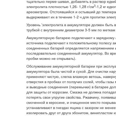
тщательно перме-шивая, добавлять в раствор едкий 
3
электролита плотностью 1,26- 1,28 г/см
-1,2 кг едк
ареометром. Отстоявшийся и остывший до темпера
выдерживают их в течение 1-2 ч для пропитки элект
Уровень 'электролита в аккумуляторе должен быть 
трубкой с внутренним диаметром 3-5 мм по меткам 
Аккумуляторную батарею подключают к зарядному 
источника подключают к положительному полюсу а
соединенных батарей определяется напряжением ис
последовательно соединенный аккумулятор. Во вре
пробки можно не открывать).
Обслуживание аккумуляторной батареи при эксплуа
аккумулятора была чистой и сухой. Для очистки на
применяют чистую, слегка влажную ветошь, навер
отверстия в пробках от ползучих солей, чтобы газ
и выводные соединения (перемычки) в батарее дол
для защиты от коррозии. Смазка не должна попадат
потерять свои упругие свойства. Ржавчину, появив
смоченной в керосине, и очищенное место покрыв
устанавливают в гнездах ящика с зазором не мене
изолировать друг от друга эбонитом, винипластом 