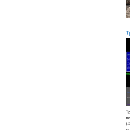
Т
Т
в
(
И
и