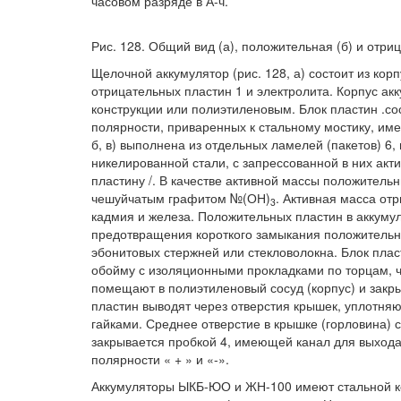
часовом разряде в А-ч.
Рис. 128. Общий вид (а), положительная (б) и отр
Щелочной аккумулятор (рис. 128, а) состоит из ко
отрицательных пластин 1 и электролита. Корпус ак
конструкции или полиэтиленовым. Блок пластин .со
полярности, приваренных к стальному мостику, им
б, в) выполнена из отдельных ламелей (пакетов) 
никелированной стали, с запрессованной в них акт
пластину /. В качестве активной массы положительн
чешуйчатым графитом №(ОН)
. Активная масса от
3
кадмия и железа. Положительных пластин в аккуму
предотвращения короткого замыкания положительн
эбонитовых стержней или стекловолокна. Блок пла
обойму с изоляционными прокладками по торцам, ч
помещают в полиэтиленовый сосуд (корпус) и зак
пластин выводят через отверстия крышек, уплотня
гайками. Среднее отверстие в крышке (горловина) с
закрывается пробкой 4, имеющей канал для выхода
полярности « + » и «-».
Аккумуляторы ЫКБ-ЮО и ЖН-100 имеют стальной ко