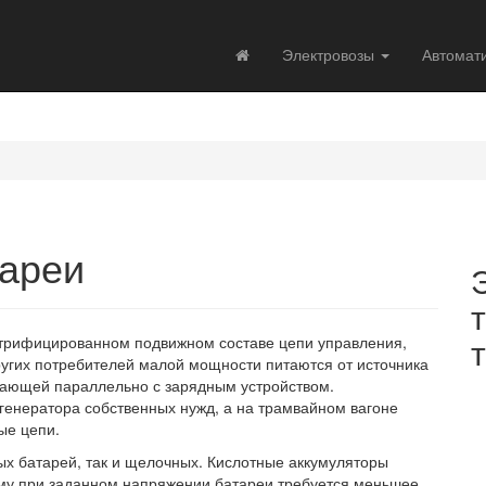
Электровозы
Автомат
тареи
трифицированном подвижном составе цепи управления,
ругих потребителей малой мощности питаются от источника
отающей параллельно с зарядным устройством.
генератора собственных нужд, а на трамвайном вагоне
ые цепи.
х батарей, так и щелочных. Кислотные аккумуляторы
му при заданном напряжении батареи требуется меньшее