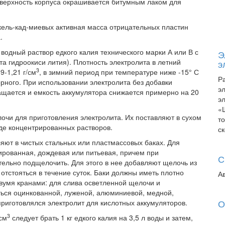
ерхность корпуса окрашивается битумным лаком для
икель-кад-миевых активная масса отрицательных пластин
.
одный раствор едкого калия технического марки А или В с
Э
а гидроокиси лития). Плотность электролита в летний
э
3
9-1,21 г/см
, в зимний период при температуре ниже -15° С
Р
орного. При использовании электролита без добавки
э
ащается и емкость аккумулятора снижается примерно на 20
э
«
чи для приготовления электролита. Их поставляют в сухом
т
иде концентрированных растворов.
с
яют в чистых стальных или пластмассовых баках. Для
ированная, дождевая или питьевая, причем при
С
тельно подщелочить. Для этого в нее добавляют щелочь из
 отстояться в течение суток. Баки должны иметь плотно
А
вумя кранами: для слива осветленной щелочи и
ться оцинкованной, луженой, алюминиевой, медной,
О
приготовлялся электролит для кислотных аккумуляторов.
3
см
следует брать 1 кг едкого калия на 3,5 л воды и затем,