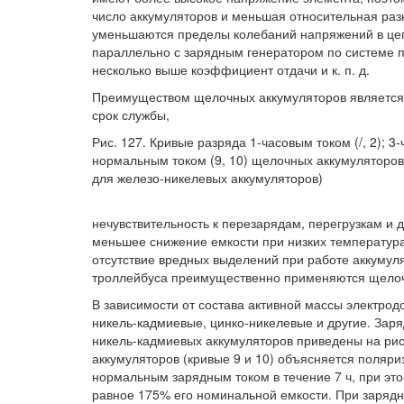
число аккумуляторов и меньшая относительная раз
уменьшаются пределы колебаний напряжений в цеп
параллельно с зарядным генератором по системе п
несколько выше коэффициент отдачи и к. п. д.
Преимуществом щелочных аккумуляторов является 
срок службы,
Рис. 127. Кривые разряда 1-часовым током (/, 2); 3-ч
нормальным током (9, 10) щелочных аккумуляторо
для железо-никелевых аккумуляторов)
нечувствительность к перезарядам, перегрузкам и 
меньшее снижение емкости при низких температура
отсутствие вредных выделений при работе аккумул
троллейбуса преимущественно применяются щелоч
В зависимости от состава активной массы электро
никель-кадмиевые, цинко-никелевые и другие. Зар
никель-кадмиевых аккумуляторов приведены на рис
аккумуляторов (кривые 9 и 10) объясняется поляри
нормальным зарядным током в течение 7 ч, при это
равное 175% его номинальной емкости. При заряд