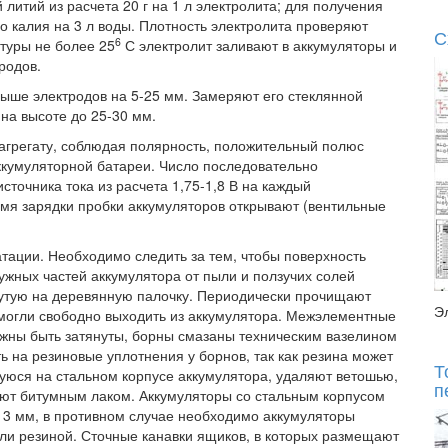
литий из расчета 20 г на 1 л электролита; для получения
ого калия на 3 л воды. Плотность электролита проверяют
С
6
туры не более 25
С электролит заливают в аккумуляторы и
родов.
выше электродов на 5-25 мм. Замеряют его стеклянной
на высоте до 25-30 мм.
агрегату, соблюдая полярность, положительный полюс
ккумуляторной батареи. Число последовательно
точника тока из расчета 1,75-1,8 В на каждый
мя зарядки пробки аккумуляторов открывают (вентильные
тации. Необходимо следить за тем, чтобы поверхность
ружных частей аккумулятора от пыли и ползучих солей
нутую на деревянную палочку. Периодически прочищают
Э
ы могли свободно выходить из аккумулятора. Межэлементные
жны быть затянуты, борны смазаны техническим вазелином
ь на резиновые уплотнения у борнов, так как резина может
Т
шуюся на стальном корпусе аккумулятора, удаляют ветошью,
п
ают битумным лаком. Аккумуляторы со стальным корпусом
е 3 мм, в противном случае необходимо аккумуляторы
или резиной. Сточные канавки ящиков, в которых размещают