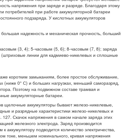
ность напряжения при заряде и разряде. Благодаря этому
и потребителей при работе аккумуляторной батареи
остоянного подзаряда. У кислотных аккумуляторов
большая надежность и механическая прочность, больший
асовым (3, 4); 5-часовым (5, 6); 8-часовым (7, 8); заряда
в (штриховые линии для кадмиево-никелевых и сплошные
даже коротким замыканиям, более простое обслуживание,
х (ниже 0° С) и больших нагрузках, меньший саморазряд,
ятора. Поэтому на подвижном составе трамвая и
ные аккумуляторные батареи.
дов щелочные аккумуляторы бывают железо-никелевые,
ядные и разрядные характеристики железо-никелевых и
. 127. Скачок напряжения в самом начале заряда этих
зацией железного электрода. Заряд производится
м к аккумулятору подводится количество электричества,
ном токе, меньшем номинального, кривая напряжения