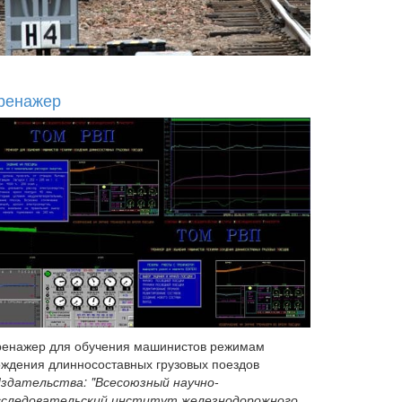
ренажер
ренажер для обучения машинистов режимам
ождения длинносоставных грузовых поездов
здательства: "Всесоюзный научно-
сследовательский институт железнодорожного