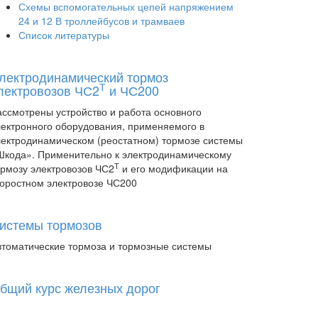
Схемы вспомогательных цепей напряжением
24 и 12 В троллейбусов и трамваев
Список литературы
лектродинамический тормоз
Т
лектровозов ЧС2
и ЧС200
ассмотрены устройство и работа основного
лектронного оборудования, применяемого в
лектродинамическом (реостатном) тормозе системы
Шкода». Применительно к электродинамическому
Т
ормозу электровозов ЧС2
и его модификации на
коростном электровозе ЧС200
истемы тормозов
втоматические тормоза и тормозные системы
бщий курс железных дорог