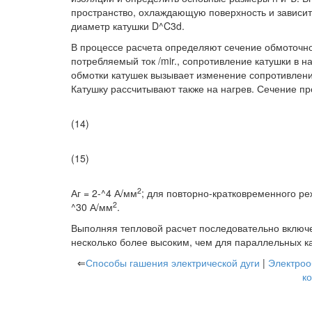
пространство, охлаждающую поверхность и зависи
диаметр катушки D^C3d.
В процессе расчета определяют сечение обмоточног
потребляемый ток /mir., сопротивление катушки в н
обмотки катушек вызывает изменение сопротивлен
Катушку рассчитывают также на нагрев. Сечение пр
(14)
(15)
2
Аг = 2-^4 А/мм
; для повторно-кратковременного р
2
^30 А/мм
.
Выполняя тепловой расчет последовательно включ
несколько более высоким, чем для параллельных кат
⇐
Способы гашения электрической дуги
|
Электроо
к