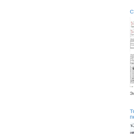
С
Э
Т
п