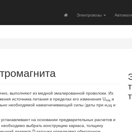
Электровозы
Автомат
ктромагнита
ычно, выполняют из медной эмалированной проволоки. Их
ения источника питания в пределах его изменения U
и
mla
имально необходимой намагничивающей силы /даты при и
щ и
т
 устанавливают на основании предварительных расчетов и
и необходимо выбрать конструкцию каркаса, толщину
Внешний диаметр D катушки определяет обмоточное