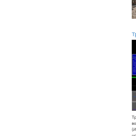
Т
Т
в
(
И
и