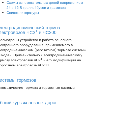
Схемы вспомогательных цепей напряжением
24 и 12 В троллейбусов и трамваев
Список литературы
лектродинамический тормоз
Т
лектровозов ЧС2
и ЧС200
ассмотрены устройство и работа основного
лектронного оборудования, применяемого в
лектродинамическом (реостатном) тормозе системы
Шкода». Применительно к электродинамическому
Т
ормозу электровозов ЧС2
и его модификации на
коростном электровозе ЧС200
истемы тормозов
втоматические тормоза и тормозные системы
бщий курс железных дорог