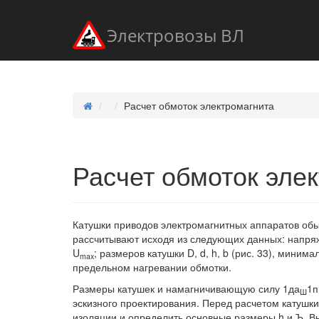
Электровозы ВЛ
Расчет обмоток электромагнита
Расчет обмоток эле
Катушки приводов электромагнитных аппаратов об
рассчитывают исходя из следующих данных: напряж
U
; размеров катушки D, d, h, b (рис. 33), мин
max
предельном нагревании обмотки.
Размеры катушек и намагничивающую силу 1да
1п
Ш
эскизного проектирования. Перед расчетом катушк
изоляции и определить основные размеры h и Ъ. 