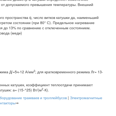
т от допускаемого превышения температуры. Внешний
о пространства q, число витков катушки да, наименьший
агретом состоянии (при 80° С). Предельное нагревание
ия до 13% по сравнению с отключенным состоянием.
овода (меди)
2
ежима Д/=5ч-12 А/мм
; для кратковременного режима Лг= 13-
енных катушек, коэффициент теплоотдачи принимают
2
ушек: а= (15-^25) Вт/(м
-К).
борудование трамваев и троллейбусов
|
Электромагнитные
онтакторы
⇒