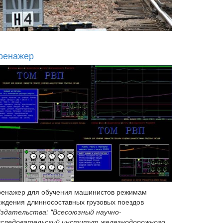
ренажер
ренажер для обучения машинистов режимам
ождения длинносоставных грузовых поездов
здательства: "Всесоюзный научно-
сследовательский институт железнодорожного