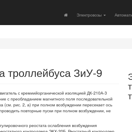
Электровозы
Автомат
а троллейбуса ЗиУ-9
двигатель с кремиийорганической изоляцией ДК-210А-3
ие с преобладанием магнитного поля последовательной
а (см. рис. 2, а) при полном возбуждении пересекает ось
т проводить повторные пуски при полном возбуждении, не
егулировочного реостата ослабления возбуждения
еостатного контроллера ЭКХ-20Б. Реостатный контроллер