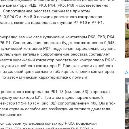
е контакторы РЦ2, РКЗ, РК4, РК5, РК8 и соответственно
Р1. Сопротивление реостата снижается при этом
32, 0,924 Ом. На 8-й позиции реостатного контроллера
кается, включая параллельно ступени Р7-Р10 и Р7-Р1.
.
оочередно замыкаются кулачковые контакторы РК2, РКЗ, РК4
Р6-Р1. Сопротивление реостата будет соответственно 0,543;
я кулачковый контактор РК7, подключая параллельно ступень
араллельным ветвям и сопротивление реостата составляет
кается кулачковый контактор реостатного контроллера РК13-
катушки линейного контактора Р. При включении линейного
я из силовой цепи согласно таблице включения контакторов
А
ть по автоматической характеристике с полным
реостатного контроллера РК1-13 (см. рис. 83) в проводах
атушку контактора Ш1. При этом в цепь параллельной
езистор Р15-Р16 (см. рис. 82) сопротивлением 400 Ом и ток
ервая ступень ослабления возбуждения тягового двигателя,
еличивается.
тся силовой кулачковый контактор РКЮ, подключая
ия С11-С21 регулировочный реостат Р19-Р20А и