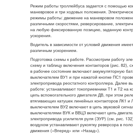
Режим работы троллейбуса задается с помощью ко
маневровое и три ходовых положения. Электричес
режимы работы: движение на маневровом положени
различными скоростями, реверсирование, электрич
на любую фиксированную позицию, заданную контр
ускорения.
Водитель в зависимости от условий движения имеет
различным ускорением.
Подготовка схемы к работе. Рассмотрим работу эле
схему и таблицу включения контакторов (рис. 82), 
в рабочее состояние включают аккумуляторную бата
выключателем ВУ1 и при нажатой кнопке ПС1 прове
электропривода реостатного контроллера. Далее в
работе: устанавливают токоприемники Т1 и Т2 на 
цепь вспомогательного двигателя ДВ, при этом реле
втягивающих катушек линейных контакторов ЛК1 и Л
выключателем ВУ2 включают в цепь звуковой сигнал
выключателями ВУК и ВВЦЗ включают цепь двигате
электропривода усилителя руля (ЭУР) (см. рис. 1
воздухом устанавливают рукоятку реверсора в по
движения («Вперед» или «Назад»).