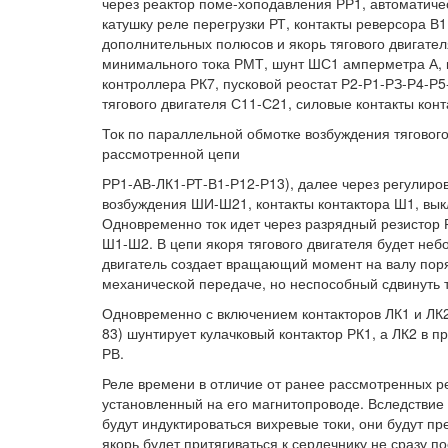
через реактор поме-хоподавления РР1, автоматичес
катушку реле перегрузки РТ, контакты реверсора В
дополнительных полюсов и якорь тягового двигател
минимального тока РМТ, шунт ШС1 амперметра А, к
контроллера РК7, пусковой реостат Р2-Р1-РЗ-Р4-Р
тягового двигателя С11-С21, силовые контакты конт
Ток по параллельной обмотке возбуждения тягового
рассмотренной цепи
РР1-АВ-ЛК1-РТ-В1-Р12-Р13), далее через регулиро
возбуждения ШИ-Ш21, контакты контактора Ш1, вык
Одновременно ток идет через разрядный резистор
Ш1-Ш2. В цепи якоря тягового двигателя будет неб
двигатель создает вращающий момент на валу поря
механической передаче, но неспособный сдвинуть 
Одновременно с включением контакторов ЛК1 и ЛК2 
83) шунтирует кулачковый контактор РК1, а ЛК2 в 
РВ.
Реле времени в отличие от ранее рассмотренных 
установленный на его магнитопроводе. Вследствие
будут индуктироваться вихревые токи, они будут п
якорь будет притягиваться к сердечнику не сразу п