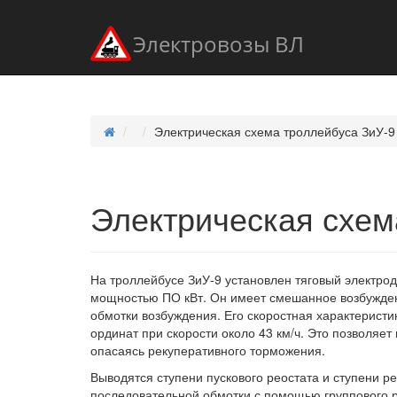
Электровозы ВЛ
Электрическая схема троллейбуса ЗиУ-9
Электрическая схем
На троллейбусе ЗиУ-9 установлен тяговый электро
мощностью ПО кВт. Он имеет смешанное возбужден
обмотки возбуждения. Его скоростная характеристик
ординат при скорости около 43 км/ч. Это позволяе
опасаясь рекуперативного торможения.
Выводятся ступени пускового реостата и ступени р
последовательной обмотки с помощью группового р