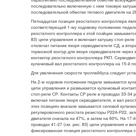
последовательно включенную с ним токовую катуш
последовательной обмотки тягового двигателя на 2
Пятнадцатая позиция реостатного контроллера явл
соответствующей 1-му ходовому положению педали
реостатного контроллера к этой позйции замыкается
83) цепи управления и включает катушку стоп-реле
отключат питание якоря серводвигателя СД, а втора
тормозной контур для якоря серводвигателя через
контактор реостатного контроллера РКП. Серводвиг
кулачковый вал реостатного контроллера на 15-й п
Для увеличения скорости троллейбуса следует уста
На 2-м ходовом положении педали замыкается кула
цепи управления и размыкается кулачковый контакт
стоп-реле СР. Контакты СР реле в проводах 33-34 
включая питание якоря серводвигателя, и вал реос
этих позициях вначале замыкается силовой кулачков
регулировочного реостата резисторы Р22А-Р22, за
двигателя сначала на 47%, а затем на 60%. На 17-
проводах 41-27 (см. рис. 83) цепи управления и вк
фиксированная позиция реостатного контроллера с