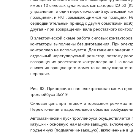
имеет 12 силовых кулачковых контакторов КЭ-52 (КЭ
управления, и один переключающий кулачковый кон
позициями, и РКП, замыкающимися на позициях. Ре
серводвигательный привод с двумя обмотками возб
другая - при возвращении вала реостатного контр
В электрической схеме работа силовых контакторо
контакторы выполнены без дугогашения. При элек
контроллер не используется. Для гашения энергии
отдельный нерегулируемый резистор, поэтому рео
возвращения реостатного контроллера на 1-ю позиц
снижения вращающего момента на валу якоря тяго
передаче.
Рис. 82. Принципиальная электрическая схема цеп
троллейбуса ЗиУ-9
Силовая цепь при тяговом и тормозном режимах тя
Переключения в параллельной обмотке возбуждени
Автоматический пуск троллейбуса осуществляется п
катушки - основную намагничивающую, включенную 
подъемную (подмагничи-вающую), включенные в це