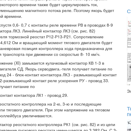
которого времени также будет циркулировать ток,
С
меньшению магнитного потока реле. Поэтому якорь будет
ой времени.
устя 0,6- 0,7 с контакты реле времени РВ в проводах 8-9
тора ЛКЗ. Линейный контактор ЛКЗ (см. рис. 82)
ателя тормозной реостат Р12-Р13-Р21. Сопротивление
о 4,612 Ом и вращающий момент тягового двигателя будет
Маневровая позиция контроллера хода предназначена для
 транспорта при движении со скоростью 8- 10 км/ч.
жение (XI) замыкается кулачковый контактор КВ 1-3 в
двигателя СД. Якорь серводвига.-теля получает питание по
овод 24 - блок-контакт контактора ЛКЗ - размыкающий контакт
32-размыкающий контакт реле ускорения РУ - провод 33.
лучает питание по
Э
онтакт контактора ЛК1 - провод 29.
реостатного контроллера на 2-ю, 3-ю и последующие
Т
епи тягового двигателя. При этом напряжение на тяговом
п
троллейбуса увеличиваются.
актор реостатного контроллера РК1 (см. рис. 82) и из цепи
тивление пускового реостата уменьшается до 3,382 Ом. С 3-