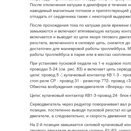
После отключения катушки в демпфере в течение не
наводимый магнитным потоком и препятствующий у
отпадать от сердечника также с некоторой выдержк
После прохождения тока по катушке реле времени сп
замыкаются и включают втягивающую катушку контак
включается и выводит из цепи якоря тягового двиг
реостата, включенного в силовую цепь, снизится д
достаточен для маневровой работы троллейбуса. 
работы троллейбуса в парке или в местах скопления
При установке пусковой педали на 1-е ходовое поло
проводах 5-24 (см. рис. 83) и включает цепь серво
цепи: провод 5 -¦ кулачковый контактор КВ 1-3 - пр
стоп-реле СР - провод 31 - резистор 7?2- провод <
Обмотка возбуждения серводвигателя «Вперед» по
Цепи: кулачковый контактор КВ1-3-провод 24- блок-к
Серводвигатель через редуктор поворачивает вал 
позиции, постепенно выводя пусковой реостат из ц
двигателе, а следовательно, и скорость движения 
На 2-й позиции замыкается силовой кулачковый конт
тягового двигателя выводится ступень Р1-РЗ, сопро