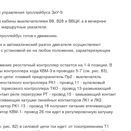
и управления троллейбуса ЗиУ-9
 кабины выключателями В8, В28 и ВВЦ4\ а в вечернее
и маршрутные указатели.
троллейбус готов к движению.
ск и автоматический разгон двигателя осуществляют
 с установкой ее на любое положение, характеризующее
жение реостатный контроллер остается на 1-й позиции. В
 контроллера хода КВМ-3 в проводах 5-7 (см. рис. 83),
По цепи: плавкий предохранитель Пр2 - выключатель
реостатного контроллера РК1 - провод 11 - кулачковый
ор тормозного контроллера ТКО - провод 13-размыкающий
нтакт реле перегрузки РТ - провод 15 - замыкающий контакт
ягивающие катушки линейных контакторов ЛК1 и ЛК2.
актор РК1-13 - провод 18 получает питание втягивающая
ктор КВМ-1- провод 26 ток идет в регулировочную катушку
 рис. 82) в силовой цепи ток идет: от токоприемника Т1