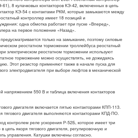
-61), 8 кулачковых контакторов КЭ-42, включенных в цепь
тактор КЭ-54 с контактами РКМ, которые замыкаются между
остатный контроллер имеет 18 позиций и
уждения: одна обмотка работает при пуске «Вперед»,
оллера на первое положение «Назад».
в предусматривается только на замыкание, поэтому силовые
трическом реостатном торможении троллейбуса реостатный
 при электрическом реостатном торможении используют
статное торможение можно осуществлять, не дожидаясь
ию. Этот резистор применяют также в начале пуска для
вого электродвигателя при выборе люфтов в механической
ей напряжением 550 В и таблица включения контакторов
гового двигателя включается пятью контакторами КПП-113.
я тягового двигателя выполняются контакторами КПД-ПО.
од контролем реле ускорения Р-52Б, которое имеет три
в цепь якоря тягового двигателя, регулировочную и
пь управления. Катушки включены согласно.