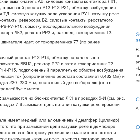
кий выключатель АВ, силовые контакты контактора ЛК1,
1, тормозной реостат Р12-Р13-Р21, обмотку возбуждения
я ТД, силовую катушку реле ускорения РУ1, катушку реле
онтакты реверсора В2, силовые контакты реостатного
5-Р6-Р7-Р10. обмотку последовательного возбуждения
актора ЛК2, реактор РР2 и, наконец, токоприемник Т2.
Э
э
 двигателя идет: от токоприемника 77 (по ранее
Р
э
вочный реостат Р13-Р14, обмотку параллельного
э
лючатель ВВЦ2, реактор РР2 и затем токоприемник Т2.
«
 Р14-Р15, подключенный параллельно обмотке возбуждения
т
ольшой ток (сопротивление реостата составляет 6,482 Ом) и
с
дка 220- 230 Н-м, достаточный для выбора люфтов в
троллейбус с места.
замыкаются их блок-контакты: ЛК1 в проводах 5-И (см. рис.
С
проводах 7-8 замыкает цепь питания катушки реле времени
А
реле имеет медный или алюминиевый демпфер (цилиндр),
О
 того что при замыкании цепи катушки реле в демпфере
репятствовать быстрому увеличению магнитного потока и
осле включения катушки реле, а через некоторое время.