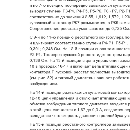
й по 7-ю позицию поочередно замыкаются кулачковы
выводят ступени РЗ-Р4, Р4-Р5, Р5-Р6, Р6~ Р7, Р2-
соответственно до значений 2,55, 1,912, 1,572, 1,2
кулачковый контактор РК7 размыкается, а РК9 замы
Сопротивление реостата уменьшается до 0,725 Ом
С 9-й по 11-ю позицию реостатного контроллера п
и шунтируют соответственно ступени Р4-Р1, Р5-Р1, 
0,391; 0,248 Ом. На 12-й позиции снова замыкаетс
Р2-Р1. Ток через пусковой реостат идет по трем п
0,138 Ом. На 13-й позиции в цепи управления замы
18 в проводах 16-17 и включает цепь втягивающей 
контактора Р пусковой реостат полностью выводитс
(см. рис. 82) и тяговый двигатель начинает работа
возбуждением.
На 14-й позиции размыкается кулачковый контактор 
12-18 цепи управления и отключает втягивающую к
обмотки возбуждения тягового двигателя вводится р
в этой цепи снижается с 1,67 до 0,3 А, создается п
вследствие чего скорость движения троллейбуса ув
На 15-й позиции реостатного контроллера замыкае
параллельно последовательной обмотке возбужден