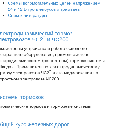
Схемы вспомогательных цепей напряжением
24 и 12 В троллейбусов и трамваев
Список литературы
лектродинамический тормоз
Т
лектровозов ЧС2
и ЧС200
ассмотрены устройство и работа основного
лектронного оборудования, применяемого в
лектродинамическом (реостатном) тормозе системы
Шкода». Применительно к электродинамическому
Т
ормозу электровозов ЧС2
и его модификации на
коростном электровозе ЧС200
истемы тормозов
втоматические тормоза и тормозные системы
бщий курс железных дорог