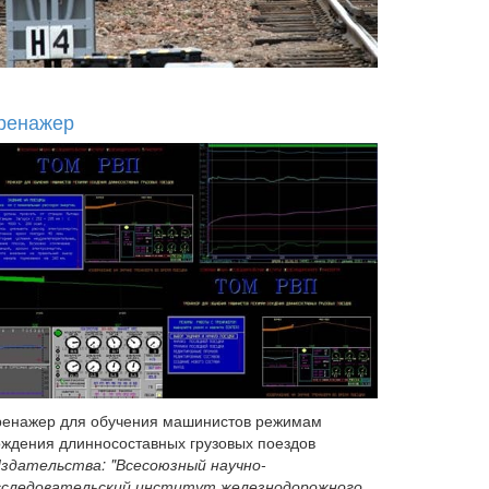
ренажер
ренажер для обучения машинистов режимам
ождения длинносоставных грузовых поездов
здательства: "Всесоюзный научно-
сследовательский институт железнодорожного