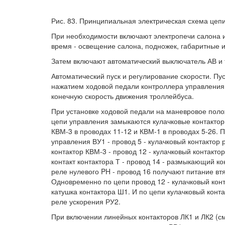
Рис. 83. Принципиальная электрическая схема цеп
При необходимости включают электропечи салона и
время - освещение салона, подножек, габаритные 
Затем включают автоматический выключатель АВ и 
Автоматический пуск и регулирование скорости. Пу
нажатием ходовой педали контроллера управления
конечную скорость движения троллейбуса.
При установке ходовой педали на маневровое поло
цепи управления замыкаются кулачковые контакторы
КВМ-3 в проводах 11-12 и КВМ-1 в проводах 5-26. 
управления ВУ1 - провод 5 - кулачковый контактор 
контактор КВМ-3 - провод 12 - кулачковый контакт
контакт контактора Т - провод 14 - размыкающий ко
реле нулевого PH - провод 16 получают питание вт
Одновременно по цепи провод 12 - кулачковый конт
катушка контактора Ш1. И по цепи кулачковый конта
реле ускорения РУ2.
При включении линейных контакторов ЛК1 и ЛК2 (см.