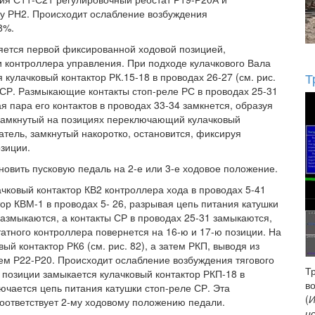
ку РН2. Происходит ослабление возбуждения
8%.
яется первой фиксированной ходовой позицией,
 контроллера управления. При подходе кулачкового Вала
Т
 кулачковый контактор РК.15-18 в проводах 26-27 (см. рис.
 СР. Размыкающие контакты стоп-реле РС в проводах 25-31
я пара его контактов в проводах 33-34 замкнется, образуя
 замкнутый на позициях переключающий кулачковый
атель, замкнутый накоротко, остановится, фиксируя
озиции.
новить пусковую педаль на 2-е или 3-е ходовое положение.
чковый контактор КВ2 контроллера хода в проводах 5-41
ор КВМ-1 в проводах 5- 26, разрывая цепь питания катушки
размыкаются, а контакты СР в проводах 25-31 замыкаются,
татного контроллера повернется на 16-ю и 17-ю позиции. На
ый контактор РК6 (см. рис. 82), а затем РКП, выводя из
тем Р22-Р20. Происходит ослабление возбуждения тягового
Т
й позиции замыкается кулачковый контактор РКП-18 в
в
лючается цепь питания катушки стоп-реле СР. Эта
(
И
оответствует 2-му ходовому положению педали.
и