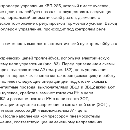
нтроллера управления КВП-22Б, который имеет нулевое,
кие цепи троллейбуса позволяют осуществлять следующие
и, нормальный автоматический разгон, движение с
еское торможение с регулировкой тормозного усилия. Выход
оллером управления, происходит под контролем реле
 возможность выполнять автоматический пуск троллейбуса с
ктрических цепей троллейбуса, используя электрическую
схему цепи управления (рис. 83). Перед приведением схемы
рею выключателем А2 (ем. рис. 132), цепь управления -
ряют порядок включения контакторов (секвенцию) и работу
ыполняют следующие операции для подготовки схемы к
контактные провода; выключателями ВВЦ1 и ВВЦ2 включают
 нулевое, сработав, замкнет контакты PH в цепи
К2 и разомкнет контакт PH в цепи звонка ЗОТ;
изации отсутствия напряжения в контактной сети (ЗОТ)-,
ля компрессора ДК и выключателем А1- цепь
32). После наполнения компрессором пневмосистемы
ложение, соответствующее намеченному направлению