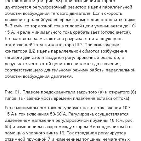
контактора Ш2 (см. рис. 83), при включении которого
шунтируется регулировочный резистор в цепи параллельной
обмотки возбуждения тягового двигателя. Если скорость
движения троллейбуса во время торможения становится ниже
5- 7 км/ч, то тормозной ток в силовой цепи уменьшается до 10-
15 А, и реле минимального тока срабатывает (отключается).
Его контакты размыкаются и разрывают питающую цепь
втягивающей катушки контактора Ш2. При выключении
контактора Ш2 в цепь параллельной обмотки возбуждения
тягового двигателя вводится регулировочный резистор, в
результате чего в этой цепи ток снижается до значения,
соответствующего длительному режиму работы параллельной
обмотки возбуждения двигателя.
Рис. 61. Плавкие предохранители закрытого (а) и открытого (6)
типов; (в - зависимость времени плавления вставки от тока)
Реле минимального тока регулируют на ток отключения 10-•
15 А и ток включения 50-60 А. Регулировка осуществляется
изменением натяжения регулировочной пружины 18 (см. рис.
55) и изменением зазора между якорем 9 и сердечником 5 с
помощью упорного винта 16. Ток отпадания регулируется
отжимной пружиной 7 и изменением толщины немагнитных