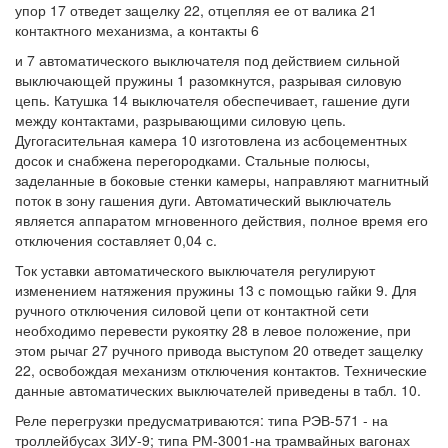
упор 17 отведет защелку 22, отцепляя ее от валика 21
контактного механизма, а контакты 6
и 7 автоматического выключателя под действием сильной
выключающей пружины 1 разомкнутся, разрывая силовую
цепь. Катушка 14 выключателя обеспечивает, гашение дуги
между контактами, разрывающими силовую цепь.
Дугогасительная камера 10 изготовлена из асбоцементных
досок и снабжена перегородками. Стальные полюсы,
заделанные в боковые стенки камеры, направляют магнитный
поток в зону гашения дуги. Автоматический выключатель
является аппаратом мгновенного действия, полное время его
отключения составляет 0,04 с.
Ток уставки автоматического выключателя регулируют
изменением натяжения пружины 13 с помощью гайки 9. Для
ручного отключения силовой цепи от контактной сети
необходимо перевести рукоятку 28 в левое положение, при
этом рычаг 27 ручного привода выступом 20 отведет защелку
22, освобождая механизм отключения контактов. Технические
данные автоматических выключателей приведены в табл. 10.
Реле перегрузки предусматриваются: типа РЭВ-571 - на
троллейбусах ЗИУ-9; типа РМ-3001-на трамвайных вагонах