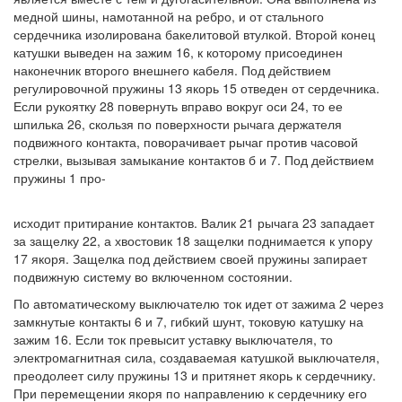
медной шины, намотанной на ребро, и от стального
сердечника изолирована бакелитовой втулкой. Второй конец
катушки выведен на зажим 16, к которому присоединен
наконечник второго внешнего кабеля. Под действием
регулировочной пружины 13 якорь 15 отведен от сердечника.
Если рукоятку 28 повернуть вправо вокруг оси 24, то ее
шпилька 26, скользя по поверхности рычага держателя
подвижного контакта, поворачивает рычаг против часовой
стрелки, вызывая замыкание контактов б и 7. Под действием
пружины 1 про-
исходит притирание контактов. Валик 21 рычага 23 западает
за защелку 22, а хвостовик 18 защелки поднимается к упору
17 якоря. Защелка под действием своей пружины запирает
подвижную систему во включенном состоянии.
По автоматическому выключателю ток идет от зажима 2 через
замкнутые контакты 6 и 7, гибкий шунт, токовую катушку на
зажим 16. Если ток превысит уставку выключателя, то
электромагнитная сила, создаваемая катушкой выключателя,
преодолеет силу пружины 13 и притянет якорь к сердечнику.
При перемещении якоря по направлению к сердечнику его