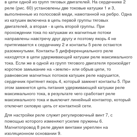
в цепи одной из групп тяговых двигателей. На сердечнике 2
реле (рис. 60) установлены две токовые катушки 1 и 3,
выполненные из полосовой меди, намотанной на ребро. Одна
из катушек включена в цепь первой группы тяговых
двигателей, а вторая - в цепь второй группы. При
прохождении тока по катушкам их магнитные потоки
направлены навстречу друг другу и поэтому якорь 4 не
притягивается к сердечнику 2 и контакты 5 реле остаются
разомкнутыми. Контакты 5 дифференциального реле
находятся в цепи удерживающей катушки реле максимального
тока. Если же в одной из групп тягового двигателя произойдет
короткое замыкание на «землю» или обрыв цепи, то
равновесие магнитных потоков катушек реле нарушится,
сердечник притянет якорь 4, который замкнет контакты 5. При
этом замкнется цепь питания удерживающей катушки реле
максимального тока, в результате чего сработает реле
максимального тока и выключит линейный контактор, который
отключит силовую цепь от контактной сети.
Для настройки реле служит регулировочный винт 7, с
помощью которого изменяют усилие пружины 6.
Магнитопровод 8 реле двумя винтами укреплен на
изоляционном основании 9.