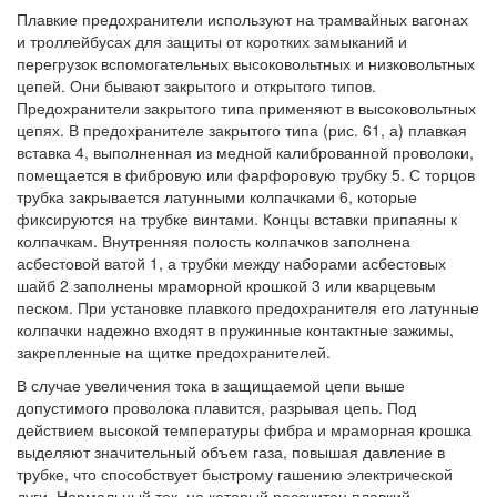
Плавкие предохранители используют на трамвайных вагонах
и троллейбусах для защиты от коротких замыканий и
перегрузок вспомогательных высоковольтных и низковольтных
цепей. Они бывают закрытого и открытого типов.
Предохранители закрытого типа применяют в высоковольтных
цепях. В предохранителе закрытого типа (рис. 61, а) плавкая
вставка 4, выполненная из медной калиброванной проволоки,
помещается в фибровую или фарфоровую трубку 5. С торцов
трубка закрывается латунными колпачками 6, которые
фиксируются на трубке винтами. Концы вставки припаяны к
колпачкам. Внутренняя полость колпачков заполнена
асбестовой ватой 1, а трубки между наборами асбестовых
шайб 2 заполнены мраморной крошкой 3 или кварцевым
песком. При установке плавкого предохранителя его латунные
колпачки надежно входят в пружинные контактные зажимы,
закрепленные на щитке предохранителей.
В случае увеличения тока в защищаемой цепи выше
допустимого проволока плавится, разрывая цепь. Под
действием высокой температуры фибра и мраморная крошка
выделяют значительный объем газа, повышая давление в
трубке, что способствует быстрому гашению электрической
дуги. Нормальный ток, на который рассчитан плавкий