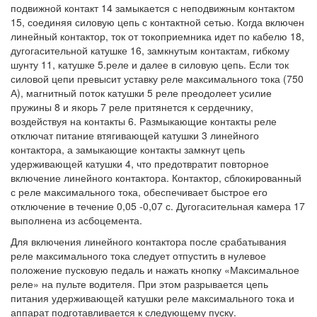
подвижной контакт 14 замыкается с неподвижным контактом
15, соединяя силовую цепь с контактной сетью. Когда включен
линейный контактор, ток от токоприемника идет по кабелю 18,
дугогасительной катушке 16, замкнутым контактам, гибкому
шунту 11, катушке 5.реле и далее в силовую цепь. Если ток
силовой цепи превысит уставку реле максимального тока (750
А), магнитный поток катушки 5 реле преодолеет усилие
пружины 8 и якорь 7 реле притянется к сердечнику,
воздействуя на контакты 6. Размыкающие контакты реле
отключат питание втягивающей катушки 3 линейного
контактора, а замыкающие контакты замкнут цепь
удерживающей катушки 4, что предотвратит повторное
включение линейного контактора. Контактор, сблокированный
с реле максимального тока, обеспечивает быстрое его
отключение в течение 0,05 -0,07 с. Дугогасительная камера 17
выполнена из асбоцемента.
Для включения линейного контактора после срабатывания
реле максимального тока следует отпустить в нулевое
положение пусковую педаль и нажать кнопку «Максимальное
реле» на пульте водителя. При этом разрывается цепь
питания удерживающей катушки реле максимального тока и
аппарат подготавливается к следующему пуску.