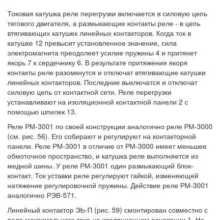
Токовая катушка реле перегрузки включается в силовую цепь
тягового двигателя, а размыкающие контакты реле - в цепь
втягивающих катушек линейных контакторов. Когда ток в
катушке 12 превысит установленное значение, сила
электромагнита преодолеет усилие пружины 4 и притянет
якорь 7 к сердечнику 6. В результате притяжения якоря
контакты реле разомкнутся и отключат втягивающие катушки
линейных контакторов. Последние выключатся и отключат
силовую цепь от контактной сети. Реле перегрузки
устанавливают на изоляционной контактной панели 2 с
помощью шпилек 13.
Реле РМ-3001 по своей конструкции аналогично реле РМ-3000
(см. рис. 56). Его собирают и регулируют на контакторной
панели. Реле РМ-3001 в отличие от РМ-3000 имеет меньшее
обмоточное пространство, и катушка реле выполняется из
медной шины. У реле РМ-3001 один размыкающий блок-
контакт. Ток уставки реле регулируют гайкой, изменяющей
натяжение регулировочной пружины. Действие реле РМ-3001
аналогично РЭВ-571.
Линейный контактор ЭЬ-П (рис. 59) смонтирован совместно с
реле максимального тока на изоляционном основании 1. На