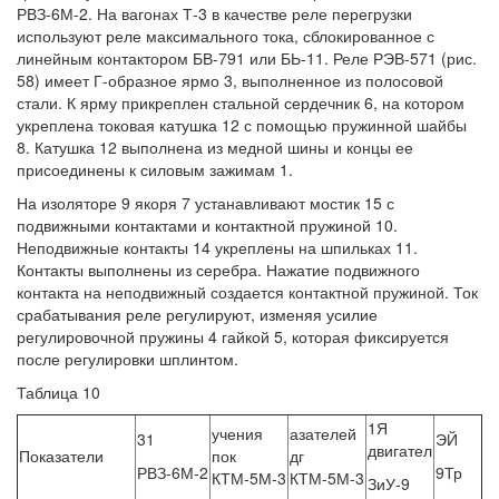
РВЗ-6М-2. На вагонах Т-3 в качестве реле перегрузки
используют реле максимального тока, сблокированное с
линейным контактором БВ-791 или БЬ-11. Реле РЭВ-571 (рис.
58) имеет Г-образное ярмо 3, выполненное из полосовой
стали. К ярму прикреплен стальной сердечник 6, на котором
укреплена токовая катушка 12 с помощью пружинной шайбы
8. Катушка 12 выполнена из медной шины и концы ее
присоединены к силовым зажимам 1.
На изоляторе 9 якоря 7 устанавливают мостик 15 с
подвижными контактами и контактной пружиной 10.
Неподвижные контакты 14 укреплены на шпильках 11.
Контакты выполнены из серебра. Нажатие подвижного
контакта на неподвижный создается контактной пружиной. Ток
срабатывания реле регулируют, изменяя усилие
регулировочной пружины 4 гайкой 5, которая фиксируется
после регулировки шплинтом.
Таблица 10
1Я
учения
азателей
31
ЭЙ
двигател
Показатели
пок
дг
РВЗ-6М-2
9Тр
КТМ-5М-3
КТМ-5М-3
ЗиУ-9