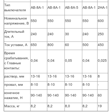
Тип
АВ-8А-1
АВ-8А-1
АВ-8А-5
АВ-8А-1
2НА-1
выключателя
Номинальное
550
550
550
550
600
напряжение, В
Длительный
240
240
30
240
250
ток, А
Ток уставки, А
650
800
60
500
450
Время
срабатывания,
0,04
0,04
0,05
0,04
0,025
с Главные
контакты:
раствор, мм
13-16
13-16
13-16
13-16
8
провал, мм
8-10
8-10
8-10
8-10
-
конечное
90-140
90-140
90-140
90-140
60
нажатие, Н
Масса, кг
8,2
8,2
8,0
8,2
19