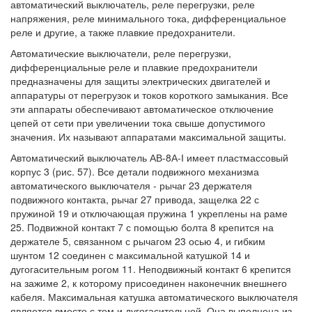
автоматический выключатель, реле перегрузки, реле
напряжения, реле минимального тока, дифференциальное
реле и другие, а также плавкие предохранители.
Автоматические выключатели, реле перегрузки,
дифференциальные реле и плавкие предохранители
предназначены для защиты электрических двигателей и
аппаратуры от перегрузок и токов короткого замыкания. Все
эти аппараты обеспечивают автоматическое отключение
цепей от сети при увеличении тока свыше допустимого
значения. Их называют аппаратами максимальной защиты.
Автоматический выключатель АВ-8А-І имеет пластмассовый
корпус 3 (рис. 57). Все детали подвижного механизма
автоматического выключателя - рычаг 23 держателя
подвижного контакта, рычаг 27 привода, защелка 22 с
пружиной 19 и отключающая пружина 1 укреплены на раме
25. Подвижной контакт 7 с помощью болта 8 крепится на
держателе 5, связанном с рычагом 23 осью 4, и гибким
шунтом 12 соединен с максимальной катушкой 14 и
дугогасительным рогом 11. Неподвижный контакт 6 крепится
на зажиме 2, к которому присоединен наконечник внешнего
кабеля. Максимальная катушка автоматического выключателя
является вместе с тем и дугогасительной. Она выполнена из