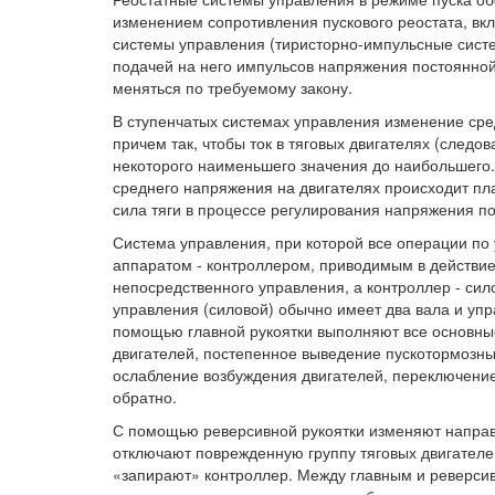
изменением сопротивления пускового реостата, вк
системы управления (тиристорно-импульсные сист
подачей на него импульсов напряжения постоянной
меняться по требуемому закону.
В ступенчатых системах управления изменение сре
причем так, чтобы ток в тяговых двигателях (следо
некоторого наименьшего значения до наибольшего.
среднего напряжения на двигателях происходит пла
сила тяги в процессе регулирования напряжения п
Система управления, при которой все операции п
аппаратом - контроллером, приводимым в действие
непосредственного управления, а контроллер - си
управления (силовой) обычно имеет два вала и упр
помощью главной рукоятки выполняют все основны
двигателей, постепенное выведение пускотормозных
ослабление возбуждения двигателей, переключение
обратно.
С помощью реверсивной рукоятки изменяют направл
отключают поврежденную группу тяговых двигателе
«запирают» контроллер. Между главным и реверси