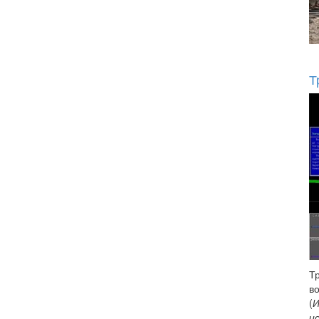
Т
Т
в
(
И
и