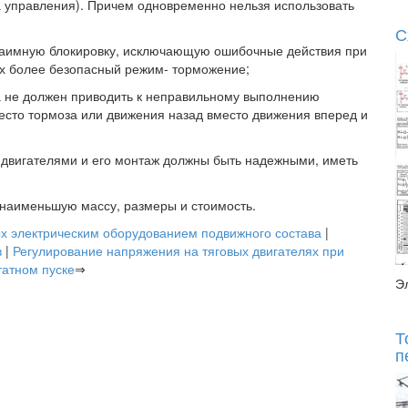
 управления). Причем одновременно нельзя использовать
С
взаимную блокировку, исключающую ошибочные действия при
х более безопасный режим- торможение;
та не должен приводить к неправильному выполнению
есто тормоза или движения назад вместо движения вперед и
 двигателями и его монтаж должны быть надежными, иметь
 наименьшую массу, размеры и стоимость.
х электрическим оборудованием подвижного состава
|
в
|
Регулирование напряжения на тяговых двигателях при
татном пуске
⇒
Э
Т
п