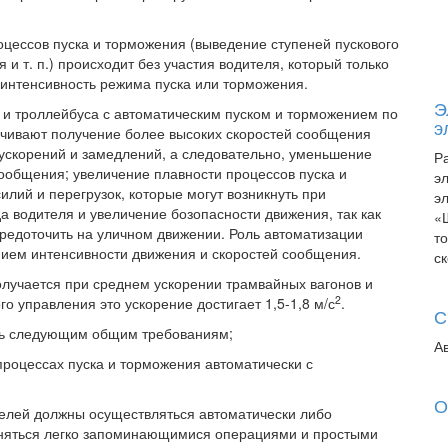
цессов пуска и торможения (выведение ступеней пускового
 и т. п.) происходит без участия водителя, который только
 интенсивность режима пуска или торможения.
Э
и троллейбуса с автоматическим пуском и торможением по
э
чивают получение более высоких скоростей сообщения
ускорений и замедлений, а следовательно, уменьшение
Р
сообщения; увеличение плавности процессов пуска и
э
илий и перегрузок, которые могут возникнуть при
э
а водителя и увеличение бозопасности движения, так как
«
редоточить на уличном движении. Роль автоматизации
т
нием интенсивности движения и скоростей сообщения.
с
лучается при среднем ускорении трамвайных вагонов и
2
го управления это ускорение достигает 1,5-1,8 м/с
.
С
ть следующим общим требованиям;
А
процессах пуска и торможения автоматически с
О
телей должны осуществляться автоматически либо
лняться легко запоминающимися операциями и простыми