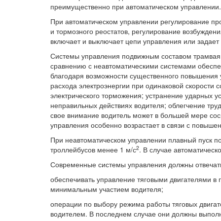
преимущественно при автоматическом управлении.
При автоматическом управлении регулирование про
и тормозного реостатов, регулирование возбуждения
включает и выключает цепи управления или задает
Системы управления подвижным составом трамвая 
сравнению с неавтоматическими системами обеспе
благодаря возможности существенного повышения 
расхода электроэнергии при одинаковой скорости 
электрического торможения; устранение ударных ус
неправильных действиях водителя; облегчение труд
свое внимание водитель может в большей мере сос
управления особенно возрастает в связи с повыше
При неавтоматическом управлении плавный пуск по
2
троллейбусов менее 1 м/с
. В случае автоматическо
Современные системы управления должны отвеча
обеспечивать управление тяговыми двигателями в 
минимальным участием водителя;
операции по выбору режима работы тяговых двига
водителем. В последнем случае они должны выпо