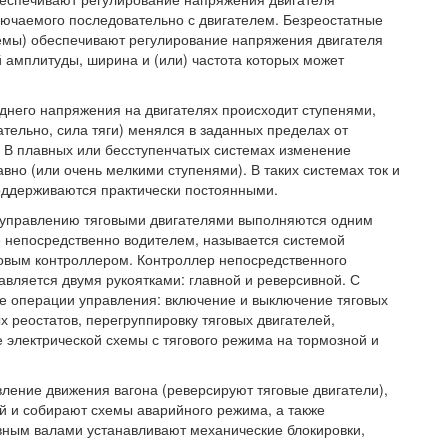
лючаемого последовательно с двигателем. Безреостатные
емы) обеспечивают регулирование напряжения двигателя
 амплитуды, ширина и (или) частота которых может
днего напряжения на двигателях происходит ступенями,
вательно, сила тяги) менялся в заданных пределах от
 В плавных или бесступенчатых системах изменение
вно (или очень мелкими ступенями). В таких системах ток и
оддерживаются практически постоянными.
о управлению тяговыми двигателями выполняются одним
 непосредственно водителем, называется системой
ловым контроллером. Контроллер непосредственного
авляется двумя рукоятками: главной и реверсивной. С
е операции управления: включение и выключение тяговых
 реостатов, перегруппировку тяговых двигателей,
 электрической схемы с тягового режима на тормозной и
ение движения вагона (реверсируют тяговые двигатели),
й и собирают схемы аварийного режима, а также
вным валами устанавливают механические блокировки,