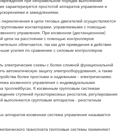
повреждения при неправильном порядке выполнения
е характеризуется простотой аппаратов управления и
 ускорениями и замедлениями.
 переключения в цепи тяговых двигателей осуществляются
 групповыми контакторами, управляемыми с помощью
свенного управления. При косвенном (дистанционном)
ой цепи на расстоянии с помощью контроллеров
ительно облегчается, так как для приведения в действие
еньше усилия по сравнению с силовым контроллером
ть электрические схемы с более сложной функциональной
ять автоматическую защиту электрооборудования, а также
тройства более простыми и надежными - электрическими.
тема косвенного управления с индивидуальными
на троллейбусах. К косвенным групповым системам
ведение ступеней пускотормозных реостатов, регулирование
лей выполняются групповым аппаратом - реостатным
ых аппаратов косвенная система управления называется
лектрического транспорта групповые системы применяют