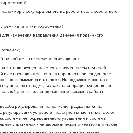
 торможения;
 например с рекуперативного на реостатное, с реостатного
 с режима тяги или торможения;
й для изменения направления движения подвижного
х режимах;
(при работе по системе многих единиц).
 двигателе осуществляется как изменением ступеней
кой их с последовательного на параллельное соединение.
е с несколькими двигателями. На подвижном составе
 осуществляют редко, так как эта операция существенно
зательной для выполнения основных режимов работы
способа регулирования напряжения разделяются на
а регулирующих устройств - на ступенчатые и плавные, от
на системы непосредственного управления и системы
нципу управления - на автоматические и неавтоматические.
беспечивают регулирование напряжения двигателя