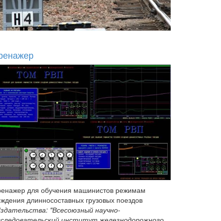
ренажер
ренажер для обучения машинистов режимам
ождения длинносоставных грузовых поездов
здательства: "Всесоюзный научно-
сследовательский институт железнодорожного