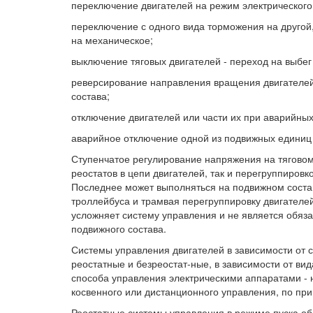
переключение двигателей на режим электрического
переключение с одного вида торможения на другой,
на механическое;
выключение тяговых двигателей - переход на выбег
реверсирование направления вращения двигателе
состава;
отключение двигателей или части их при аварийны
аварийное отключение одной из подвижных единиц 
Ступенчатое регулирование напряжения на тяговом
реостатов в цепи двигателей, так и перегруппиров
Последнее может выполняться на подвижном состав
троллейбуса и трамвая перегруппировку двигателей
усложняет систему управления и не является обя
подвижного состава.
Системы управления двигателей в зависимости от 
реостатные и безреостат-ные, в зависимости от вид
способа управления электрическими аппаратами - 
косвенного или дистанционного управления, по при
Реостатные системы управления в режиме пуска о