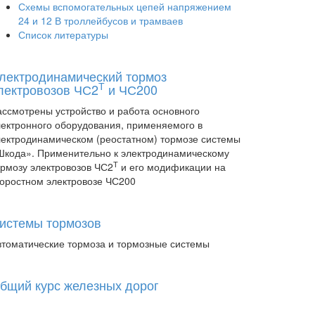
Схемы вспомогательных цепей напряжением
24 и 12 В троллейбусов и трамваев
Список литературы
лектродинамический тормоз
Т
лектровозов ЧС2
и ЧС200
ассмотрены устройство и работа основного
лектронного оборудования, применяемого в
лектродинамическом (реостатном) тормозе системы
Шкода». Применительно к электродинамическому
Т
ормозу электровозов ЧС2
и его модификации на
коростном электровозе ЧС200
истемы тормозов
втоматические тормоза и тормозные системы
бщий курс железных дорог