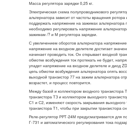
Масса регулятора зарядки 0,25 кг.
Электрическая схема полупроводникового регулято
альтернатора зависит от частоты вращения ротора 
поддержать напряжение на зажимах альтернатора п
необходимо регулировать напряжение альтернатора
зажимам /? и М регулятора зарядки.
С увеличением оборотов альтернатора напряжение 
напряжение на входном делителе достигает значен
начинает проводить ток. Он открывает входной тран
обмотке возбуждения ток протекать не будет, напр
упадет напряжение на входном делителе и диод ZD 
цепь обмотки возбуждения альтернатора опять восс
выходной транзистор 77 на зажим альтернатора от
возрастет, и процесс повторится.
Между базой и коллектором входного транзистора 
транзистора ТЗ и коллектором выходного транзисто
С1 и С2, изменяют скорость закрывания выходного 
транзистора Т1, чтобы при закрытии транзистора с
Реле-регулятор РРТ-24М предусматривается для п
Г-731 и автоматического регулирования тока подза