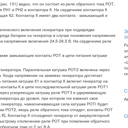
ис. 131) видно, что он состоит из реле обратного тока РОТ,
я РН1 и РН2 и контактора К. На сердечнике контактора К
ая К2. Контактор К имеет два контакта - замыкающий и
атического включения генератора при подзарядке
Э
ряда батареи на генератор в случае понижения напряжения
э
 на напряжение включения 24,5-26,5 В. На сердечнике реле
Р
э
акже замыкающие контакты РОТ в цепи питания катушки
э
«
т
 генератора. Параллельная катушка РОТ2 включена через
с
. Когда напряжение на зажимах генератора достигает
 питания катушки К1 и контактор К включит генератор на
 контакты К в цепи последовательной катушки реле РОТ1
С
е через ускоряющую катушку реле РОТЗ и удерживающую
енератора до уровня, при котором ток изменит свое
А
к генератору, намагничивающая сила катушки РОТІ будет
и РОТ2, якорь реле обратного тока отпадет, контакты РОТ
О
а KL Контактор К отсоединит генератор от аккумуляторной
быстрому отключению реле РОТ при появлении обратного
обратном токе от 2 до' 8 А.