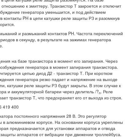
отношению к эмиттеру. Транзистор Т закроется и отключит
збуждение генератора уменьшится, и под действием
ув контакты PH в цепи катушки реле защиты РЗ и разомкнув
орится.
амыканий и размыканий контактов PH. Частота переключений
риодов в секунду, в результате на зажимах генератора
е.
ения на базе транзистора в момент его запирания. Через
 возбуждения генератора в момент запирания транзистора.
нтируется цепью диод Д2 - транзистор Т. При коротком
уждения генератора резко падает и напряжение на выходе
и, катушки реле защиты РЗ будут закрыты. В этом случае к
ра и аккумуляторной батареи через делитель /?
. Реле
п
ает транзистор Т, что предохраняет его от выхода из строя.
6 419 400
атора постоянного напряжения 28 В. Это регулятор
ы в алюминиевом корпусе. На основании корпуса укреплены
торая предназначается для установки аппаратов и отвода
я защиты аппаратов от вибрации при движении троллейбуса.