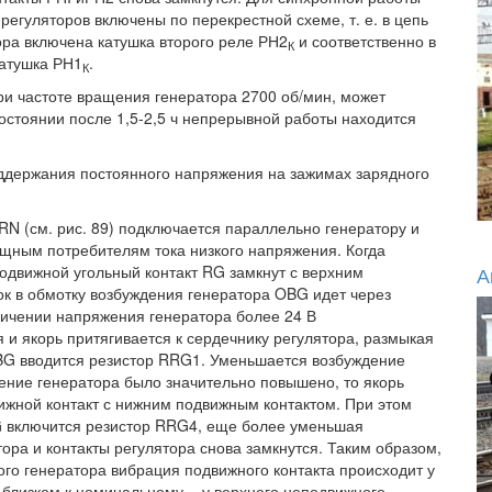
егуляторов включены по перекрестной схеме, т. е. в цепь
ора включена катушка второго реле РН2
и соответственно в
К
катушка РН1
.
К
и частоте вращения генератора 2700 об/мин, может
 состоянии после 1,5-2,5 ч непрерывной работы находится
ддержания постоянного напряжения на зажимах зарядного
N (см. рис. 89) подключается параллельно генератору и
щным потребителям тока низкого напряжения. Когда
одвижной угольный контакт RG замкнут с верхним
А
к в обмотку возбуждения генератора OBG идет через
личении напряжения генератора более 24 В
и якорь притягивается к сердечнику регулятора, размыкая
OBG вводится резистор RRG1. Уменьшается возбуждение
ение генератора было значительно повышено, то якорь
вижной контакт с нижним подвижным контактом. При этом
G включится резистор RRG4, еще более уменьшая
ора и контакты регулятора снова замкнутся. Таким образом,
го генератора вибрация подвижного контакта происходит у
 близком к номинальному, - у верхнего неподвижного