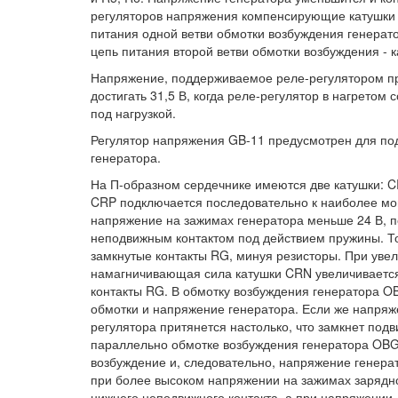
регуляторов напряжения компенсирующие катушки р
питания одной ветви обмотки возбуждения генерат
цепь питания второй ветви обмотки возбуждения - 
Напряжение, поддерживаемое реле-регулятором пр
достигать 31,5 В, когда реле-регулятор в нагретом
под нагрузкой.
Регулятор напряжения GB-11 предусмотрен для по
генератора.
На П-образном сердечнике имеются две катушки: CR
CRP подключается последовательно к наиболее мо
напряжение на зажимах генератора меньше 24 В, п
неподвижным контактом под действием пружины. То
замкнутые контакты RG, минуя резисторы. При уве
намагничивающая сила катушки CRN увеличивается 
контакты RG. В обмотку возбуждения генератора 
обмотки и напряжение генератора. Если же напряж
регулятора притянется настолько, что замкнет под
параллельно обмотке возбуждения генератора OB
возбуждение и, следовательно, напряжение генерат
при более высоком напряжении на зажимах зарядно
нижнего неподвижного контакта, а при напряжении,