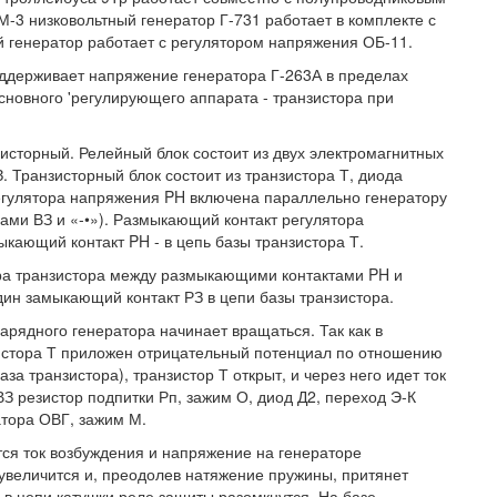
-3 низковольтный генератор Г-731 работает в комплекте с
й генератор работает с регулятором напряжения ОБ-11.
поддерживает напряжение генератора Г-263А в пределах
сновного 'регулирующего аппарата - транзистора при
зисторный. Релейный блок состоит из двух электромагнитных
 Транзисторный блок состоит из транзистора Т, диода
регулятора напряжения PH включена параллельно генератору
ами ВЗ и «-•»). Размыкающий контакт регулятора
кающий контакт PH - в цепь базы транзистора Т.
ора транзистора между размыкающими контактами PH и
ин замыкающий контакт РЗ в цепи базы транзистора.
арядного генератора начинает вращаться. Так как в
зистора Т приложен отрицательный потенциал по отношению
за транзистора), транзистор Т открыт, и через него идет ток
ВЗ резистор подпитки Рп, зажим О, диод Д2, переход Э-К
атора ОВГ, зажим М.
ся ток возбуждения и напряжение на генераторе
 увеличится и, преодолев натяжение пружины, притянет
а в цепи катушки реле защиты разомкнутся. На базе