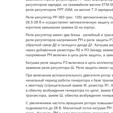
регулятором зарядки; на трамвайном вагоне КТМ-5М
реле-регулятором РРТ-24М; на вагоне Т-3 зарядны
Реле-регулятор РР-363 (рис. 129) автоматически 
26,5-28 В и осуществляет автоматическую защиту о
коротком замыкании зажима Ш на корпус.
Реле-регулятор имеет два блока - релейный и тран
реле-регуляторов напряжения PH и реле защиты РЗ.
обратной связи Д2 и гасящего диода Д1. Катушка 
через добавочные резисторы Я2 и ЯЗ (между зажим
напряжения PH включен в цепь реле защиты, а замы
Катушка реле защиты РЗ включена в цепь коллект
зажимом реле-регулятора Ш. Реле защиты имеет од
При включении вспомогательного двигателя ротор з
начальный период работы генератора к базе тран
к эмиттеру (отрицательный зажим М, резистор Я1, ба
в обмотку возбуждения генератора по цепи: зажим 
транзистора, зажим Ш, обмотка возбуждения генер
С увеличением частоты вращения ротора повышает
поднимается до 28 В. Магнитный поток катушки PH
якорь. Контакты PH в цепи транзистора замкнутся, 