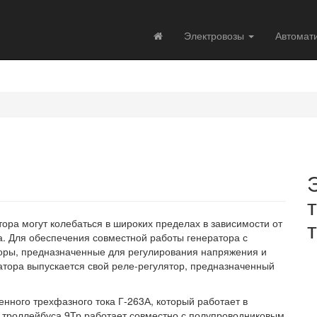
Электровозы
Автомат
тора могут колебаться в широких пределах в зависимости от
а. Для обеспечения совместной работы генератора с
оры, предназначенные для регулирования напряжения и
ратора выпускается свой реле-регулятор, предназначенный
нного трехфазного тока Г-263А, который работает в
р троллейбуса 9Тр работает совместно с полупроводниковым