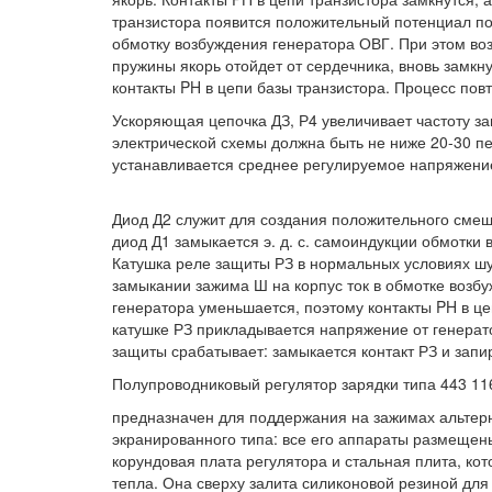
транзистора появится положительный потенциал по 
обмотку возбуждения генератора ОВГ. При этом во
пружины якорь отойдет от сердечника, вновь замкн
контакты PH в цепи базы транзистора. Процесс повт
Ускоряющая цепочка ДЗ, Р4 увеличивает частоту з
электрической схемы должна быть не ниже 20-30 пе
устанавливается среднее регулируемое напряжени
Диод Д2 служит для создания положительного смещ
диод Д1 замыкается э. д. с. самоиндукции обмотки
Катушка реле защиты РЗ в нормальных условиях шу
замыкании зажима Ш на корпус ток в обмотке возб
генератора уменьшается, поэтому контакты PH в цеп
катушке РЗ прикладывается напряжение от генерато
защиты срабатывает: замыкается контакт РЗ и запир
Полупроводниковый регулятор зарядки типа 443 11
предназначен для поддержания на зажимах альтерн
экранированного типа: все его аппараты размещен
корундовая плата регулятора и стальная плита, ко
тепла. Она сверху залита силиконовой резиной дл