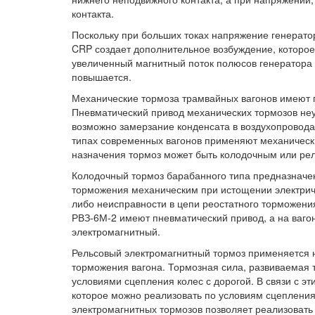
контакта.
Поскольку при больших токах напряжение генерато
CRP создает дополнительное возбуждение, которое 
увеличенный магнитный поток полюсов генератора 
повышается.
Механические тормоза трамвайных вагонов имеют 
Пневматический привод механических тормозов неу
возможно замерзание конденсата в воздухопровода
типах современных вагонов применяют механически
назначения тормоз может быть колодочным или ре
Колодочный тормоз барабанного типа предназначен
торможения механическим при истощении электриче
либо неисправности в цепи реостатного торможени
РВЗ-6М-2 имеют пневматический привод, а на ваго
электромагнитный.
Рельсовый электромагнитный тормоз применяется н
торможения вагона. Тормозная сила, развиваемая 
условиями сцепления колес с дорогой. В связи с э
которое можно реализовать по условиям сцепления,
электромагнитных тормозов позволяет реализовать