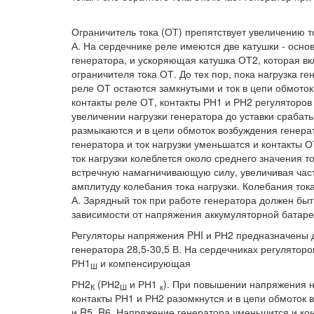
Ограничитель тока (ОТ) препятствует увеличению т
А. На сердечнике реле имеются две катушки - осно
генератора, и ускоряющая катушка ОТ2, которая в
ограничителя тока ОТ. До тех пор, пока нагрузка г
реле ОТ остаются замкнутыми и ток в цепи обмото
контакты реле ОТ, контакты РН1 и РН2 регулятор
увеличении нагрузки генератора до уставки срабат
размыкаются и в цепи обмоток возбуждения генера
генератора и ток нагрузки уменьшатся и контакты О
ток нагрузки колеблется около среднего значения 
встречную намагничивающую силу, увеличивая част
амплитуду колебания тока нагрузки. Колебания ток
А. Зарядный ток при работе генератора должен быть
зависимости от напряжения аккумуляторной батаре
Регуляторы напряжения PHI и РН2 предназначены
генератора 28,5-30,5 В. На сердечниках регулятор
РН1
и компенсирующая
Ш
РН2
(РН2
и РН1
). При повышении напряжения 
К
Ш
к
контакты РН1 и РН2 разомкнутся и в цепи обмоток 
и R5, R6. Напряжение генератора уменьшится и ко