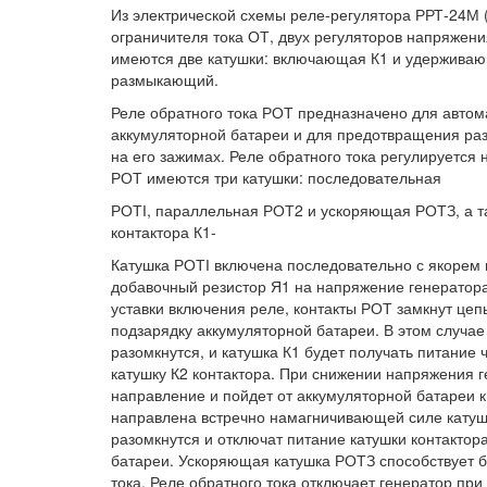
Из электрической схемы реле-регулятора РРТ-24М (р
ограничителя тока ОТ, двух регуляторов напряжени
имеются две катушки: включающая К1 и удерживающ
размыкающий.
Реле обратного тока РОТ предназначено для автом
аккумуляторной батареи и для предотвращения раз
на его зажимах. Реле обратного тока регулируется
РОТ имеются три катушки: последовательная
РОТІ, параллельная РОТ2 и ускоряющая РОТЗ, а т
контактора К1-
Катушка РОТІ включена последовательно с якорем
добавочный резистор Я1 на напряжение генератора
уставки включения реле, контакты РОТ замкнут цепь
подзарядку аккумуляторной батареи. В этом случае
разомкнутся, и катушка К1 будет получать питани
катушку К2 контактора. При снижении напряжения г
направление и пойдет от аккумуляторной батареи 
направлена встречно намагничивающей силе катушк
разомкнутся и отключат питание катушки контактор
батареи. Ускоряющая катушка РОТЗ способствует 
тока. Реле обратного тока отключает генератор при 