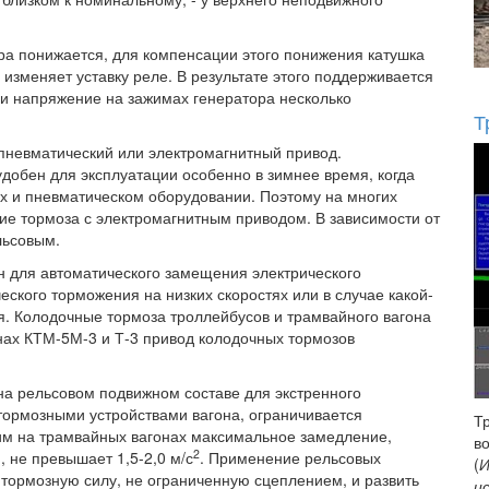
ра понижается, для компенсации этого понижения катушка
изменяет уставку реле. В результате этого поддерживается
и напряжение на зажимах генератора несколько
Т
пневматический или электромагнитный привод.
добен для эксплуатации особенно в зимнее время, когда
х и пневматическом оборудовании. Поэтому на многих
е тормоза с электромагнитным приводом. В зависимости от
льсовым.
 для автоматического замещения электрического
ского торможения на низких скоростях или в случае какой-
я. Колодочные тормоза троллейбусов и трамвайного вагона
нах КТМ-5М-3 и Т-3 привод колодочных тормозов
а рельсовом подвижном составе для экстренного
тормозными устройствами вагона, ограничивается
Т
тим на трамвайных вагонах максимальное замедление,
в
2
 не превышает 1,5-2,0 м/с
. Применение рельсовых
(
И
 тормозную силу, не ограниченную сцеплением, и развить
и