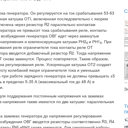
С
ока генератора. Он регулируется на ток срабатывания 53-63
вная катушка ОТІ, включенная последовательно с якорем
ключена через резистор R2 параллельно контактам
енератора не превысит тока срабатывания реле, контакты
к возбуждения генератора ОВГ идет через замкнутые
ов напряжения и компенсирующие катушки РН2
и РН1
. При
К
К
ывания реле ограничителя тока контакты реле ОТ
тора вводится добавочный резистор R2. Тогда напряжение
Т снова замкнутся. Процесс повторяется. Таким образом,
тока регулирования реле. Ускоряющая катушка ОТ2 создает
оту колебаний якоря ограничителя тока и уменьшая
а при работе зарядного генератора не должны превышать ±5
 в пределах 5-35 А (максимальный ток до 48 А) в
и.
Э
 для поддержания постоянным напряжения на зажимах
ов напряжения также имеются по две катушки: параллельная
Т
п
на зажимах генератора до напряжения регулирования
возбуждения ОВГ вводятся резисторы соответственно R3, R4
нтакты PHI иРН2 снова замкнутся. Для синхронной работы