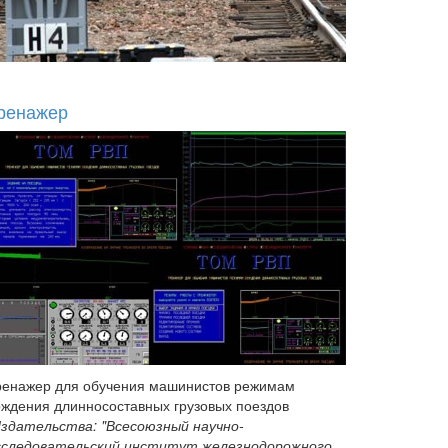
ренажер
ренажер для обучения машинистов режимам
ождения длинносоставных грузовых поездов
здательства: "Всесоюзный научно-
сследовательский институт железнодорожного