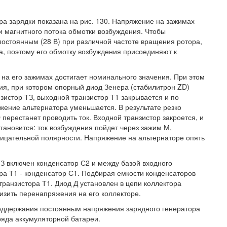
ра зарядки показана на рис. 130. Напряжение на зажимах
и магнитного потока обмотки возбуждения. Чтобы
остоянным (28 В) при различной частоте вращения ротора,
, поэтому его обмотку возбуждения присоединяют к
на его зажимах достигает номинального значения. При этом
ия, при котором опорный диод Зенера (стабилитрон ZD)
зистор ТЗ, выходной транзистор Т1 закрывается и по
яжение альтернатора уменьшается. В результате резко
перестанет проводить ток. Входной транзистор закроется, и
тановится: ток возбуждения пойдет через зажим М,
рицательной полярности. Напряжение на альтернаторе опять
ТЗ включен конденсатор С2 и между базой входного
ра Т1 - конденсатор С1. Подбирая емкости конденсаторов
транзистора Т1. Диод Д установлен в цепи коллектора
низить перенапряжения на его коллекторе.
оддержания постоянным напряжения зарядного генератора
ряда аккумуляторной батареи.