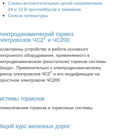
Схемы вспомогательных цепей напряжением
24 и 12 В троллейбусов и трамваев
Список литературы
лектродинамический тормоз
Т
лектровозов ЧС2
и ЧС200
ассмотрены устройство и работа основного
лектронного оборудования, применяемого в
лектродинамическом (реостатном) тормозе системы
Шкода». Применительно к электродинамическому
Т
ормозу электровозов ЧС2
и его модификации на
коростном электровозе ЧС200
истемы тормозов
втоматические тормоза и тормозные системы
бщий курс железных дорог