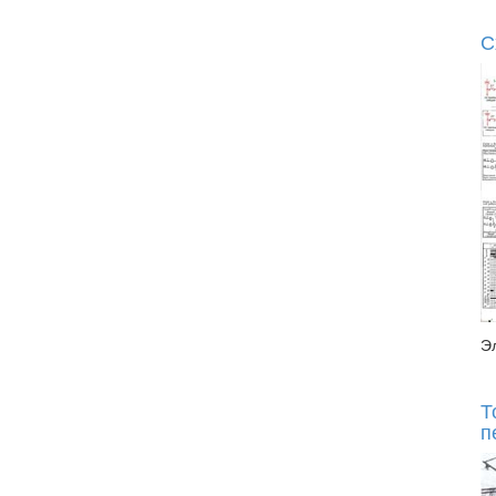
С
Э
Т
п