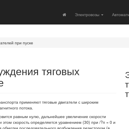
Электровозы
Автомат
ателей при пуске
уждения тяговых
е
транспорта применяют тяговые двигатели с широким
гнитного потока.
овится равным нулю, дальнейшее увеличение скорости
 этом скорость определяется уравнением (30) при /?п = 0 и
 обмотки последовательного возбуждения резистором (в