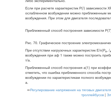
либо экспериментально.
Если при расчете характеристик Р(/) зависимости Х
ослабленном возбуждении можно приближенным мет
возбуждения. При этом для двигателя последовате
Приближенный способ построения зависимости Р(7)
Рис. 70. Графическое построение электромеханиче
При отсутствии нагрузочных характеристик Е/п(Р
, /
в
возбуждения при аф 1 также можно построить при
т/а.
Приближенный способ построения а(1) при коэффиц
отметить, что ошибка приближенного способа постр
возбуждении по характеристикам полного возбужд
а.
⇐
Регулирование напряжения на тяговых двигателя
троллейбусов
|
Эл