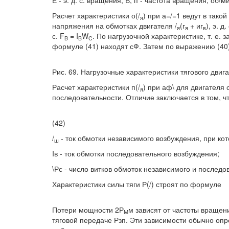
Е - э. д. с. вращения, В; п - частота вращения, об/м
Расчет характеристики о(/
) при а=/=1 ведут в тако
я
напряжения на обмотках двигателя /
(г
+ иг
), э. д
я
я
в
с. F
= I
W
. По нагрузочной характеристике, т. е. з
B
B
C
формуле (41) находят сФ. Затем по выражению (40)
Рис. 69. Нагрузочные характеристики тягового двиг
Расчет характеристики п(/
) при аф\ для двигателя
я
последовательности. Отличие заключается в том, чт
(42)
/
- ток обмотки независимого возбуждения, при кот
ш
Iв - ток обмотки последовательного возбуждения;
\Рс - число витков обмоток независимого и последо
Характеристики силы тяги Р(/) строят по формуле
Потери мощности 2Р
м зависят от частоты вращени
М
тяговой передаче Рзп. Эти зависимости обычно оп