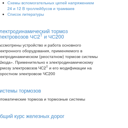
Схемы вспомогательных цепей напряжением
24 и 12 В троллейбусов и трамваев
Список литературы
лектродинамический тормоз
Т
лектровозов ЧС2
и ЧС200
ассмотрены устройство и работа основного
лектронного оборудования, применяемого в
лектродинамическом (реостатном) тормозе системы
Шкода». Применительно к электродинамическому
Т
ормозу электровозов ЧС2
и его модификации на
коростном электровозе ЧС200
истемы тормозов
втоматические тормоза и тормозные системы
бщий курс железных дорог