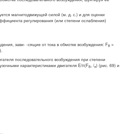
ется магнитодвижущей силой (м. д. с.) и для оценки
эффициента регулирования (или степени ослабления)
ждения, зави- -сящие от тока в обмотке возбуждения: F
=
B
).
игателя последовательного возбуждения при степени
узочными характеристиками двигателя E/n(F
, /
) (рис. 69) и
B
я