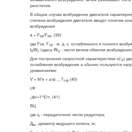
реостатом.
В общем случае возбуждение двигателя характеризу
степени возбуждения двигателя вводят понятие ко
возбуждения
a = F
/F
, (39)
0B
IW
где Fсв, F
- м. д. с. ослабленного и полного возбу
nB
I
W
(здесь W
- число витков обмотки возбуждения
B
C
Q
Для построения скоростной характеристики о(/
) дв
я
ослабления возбуждения а обычно пользуются нагр
уравнениями:
V = М'я + а'в).
?
(40)
=
/сф
сФ
фг=1^Е/п, (41)
с
ВЦ
где ц - передаточное число редуктора;
Д
-диаметр ведущего колеса, м;
вк