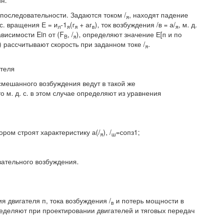
ин.
й последовательности. Задаются током /
, находят падение
я
. с. вращения Е = и
-1
(г
+ аг
), ток возбуждения /в = а/
, м. д.
л
я
я
в
я
ависимости Ein от (F
, /
), определяют значение Е[п и по
B
я
 рассчитывают скорость при заданном токе /
.
я
ателя
 смешанного возбуждения ведут в такой же
о м. д. с. в этом случае определяют из уравнения
ором строят характеристику а(/
), /
=сопз1;
я
ш
вательного возбуждения.
я двигателя п, тока возбуждения /
и потерь мощности в
в
ределяют при проектировании двигателей и тяговых передач