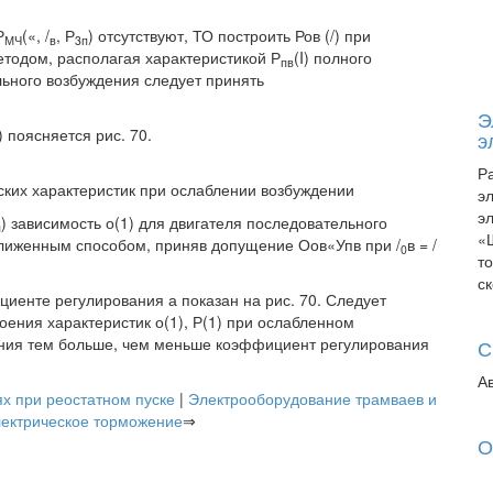
Р
(«, /
, Р
) отсутствуют, ТО построить Ров (/) при
МЧ
в
3п
одом, располагая характеристикой Р
(I) полного
пв
льного возбуждения следует принять
Э
 поясняется рис. 70.
э
Р
ских характеристик при ослаблении возбуждении
э
э
) зависимость о(1) для двигателя последовательного
я
«
ближенным способом, приняв допущение Оов«Упв при /
в = /
0
т
с
иенте регулирования а показан на рис. 70. Следует
оения характеристик о(1), Р(1) при ослабленном
ения тем больше, чем меньше коэффициент регулирования
С
А
х при реостатном пуске
|
Электрооборудование трамваев и
ектрическое торможение
⇒
О