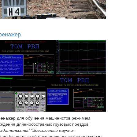
ренажер
ренажер для обучения машинистов режимам
ождения длинносоставных грузовых поездов
здательства: "Всесоюзный научно-
сследовательский институт железнодорожного