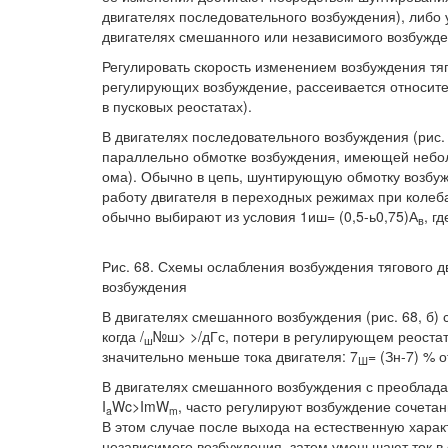
двигателях последовательного возбуждения), либо
двигателях смешанного или независимого возбужде
Регулировать скорость изменением возбуждения тяго
регулирующих возбуждение, рассеивается относите
в пусковых реостатах).
В двигателях последовательного возбуждения (рис. 6
параллельно обмотке возбуждения, имеющей небол
ома). Обычно в цепь, шунтирующую обмотку возбу
работу двигателя в переходных режимах при колеб
обычно выбирают из условия 1иш= (0,5-ь0,75)А
, гд
в
Рис. 68. Схемы ослабления возбуждения тягового д
возбуждения
В двигателях смешанного возбуждения (рис. 68, б
когда /
№ш> >/дГс, потери в регулирующем реостате
ш
значительно меньше тока двигателя: 7
= (Зн-7) % о
Ш
В двигателях смешанного возбуждения с преоблада
I
Wc>ImW
, часто регулируют возбуждение сочетан
a
m
В этом случае после выхода на естественную хара
независимого возбуждения, затем уменьшают ток в