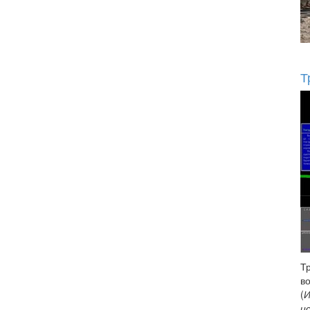
Т
Т
в
(
И
и