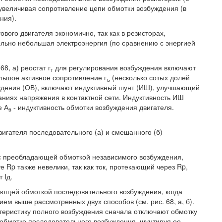
 увеличивая сопротивление цепи обмотки возбуждения (в
ния).
вого двигателя экономично, так как в резисторах,
льно небольшая электроэнергия (по сравнению с энергией
8, а) реостат г
для регулирования возбуждения включают
т
ьшое активное сопротивление г
(несколько сотых долей
ъ
ждения (ОВ), включают индуктивный шунт (ИШ), улучшающий
аниях напряжения в контактной сети. Индуктивность ИШ
е А
- индуктивность обмотки возбуждения двигателя.
в
вигателя последовательного (а) и смешанного (б)
) с преобладающей обмоткой независимого возбуждения,
 Rp также невелики, так как ток, протекающий через Rp,
т Iд.
ющей обмоткой последовательного возбуждения, когда
ием выше рассмотренных двух способов (см. рис. 68, а, б).
ктеристику полного возбуждения сначала отключают обмотку
 обмотке последовательного возбуждения, шунтируя ее