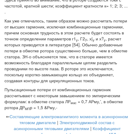
частотой, кратной шести; коэффициент кратности к= 1; 2; 3; ...
.
Как уже отмечалось, таким образом можно рассчитать потери
от высших гармоник, исключая комбинационные гармоники,
причем основная трудность в этом расчете будет состоять в
точном определении параметров г1
, Г2
, х|
и х?
, расчет
у
У
у
у
которых приводится в литературе [54]. Обычно добавочные
потери в обмотке ротора существенно больше, чем в обмотке
статора. ЗН-о объясняется тем, что в статоре имеется
возможность благодаря параллельным цепям разделить
проводники по высоте паза. В роторе это исключается,
поскольку коротко-замыкающее кольцо их объединяет,
создавая контуры для циркуляционных токов.
Пульсационные потери от комбинационных гармоник
рассчитывают с некоторым завышением по эмпирическим
формулам: в обмотке статора ЛР
= 0,7 АРму,', в обмотке
мас
ротора ДР
р = 1,5 &Рму,-
МП
⇐
Составляющие алектромагиитиого момента в асинхронном
тяговом двигателе
|
Электроподвижной состав с
асинхронными тяговыми двигателями
|
Коэффициент