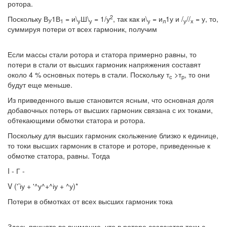
ротора.
2
Поскольку В
1В
= и\
Ш\
= 1/у
, так как и\
= и
1у и /
//
= у, то,
У
1
у
у
у
л
у
х
суммируя потери от всех гармоник, получим
Если массы стали ротора и статора примерно равны, то
потери в стали от высших гармоник напряжения составят
около 4 % основных потерь в стали. Поскольку т
>т
, то они
с
р
будут еще меньше.
Из приведенного выше становится ясным, что основная доля
добавочных потерь от высших гармоник связана с их токами,
обтекающими обмотки статора и ротора.
Поскольку для высших гармоник скольжение близко к единице,
то токи высших гармоник в статоре и роторе, приведенные к
обмотке статора, равны. Тогда
I - Г -
V ('’іу + '^у^+^іу + ^у)*
Потери в обмотках от всех высших гармоник тока
Здесь принято во внимание, что в роторе создаются токи с