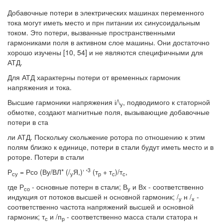
Добавочные потери в электрических машинах переменного
тока могут иметь место и прн питании их синусоидальным
током. Это потери, вызванные пространственными
гармониками поля в активном слое машины. Они достаточно
хорошо изучены [10, 54] и не являются специфичными для
АТД.
Для АТД характерны потери от временных гармоник
напряжения и тока.
Высшие гармоники напряжения і/\
, подводимого к статорной
у
обмотке, создают магнитные поля, вызывающие добавочные
потери в ста
ли АТД. Поскольку скольжение ротора по отношению к этим
полям близко к единице, потери в стали будут иметь место и в
роторе. Потери в стали
3
Р
= Рсо (Ву/ВЛ* (/
Я,)‘ '
(т
+ т
)/т
,
су
у
р
с
с
где Р
- основные потерн в стали; В
и Вх - соответственно
со
у
индукция от потоков высшей н основной гармоник; /
н /
-
у
х
соответственно частота напряжений высшей и основной
гармоник; т
и /п
- соответственно масса стали статора н
с
р