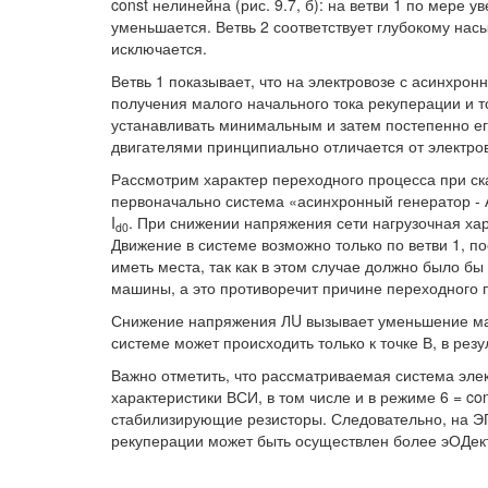
const нелинейна (рис. 9.7, б): на ветви 1 по мере 
уменьшается. Ветвь 2 соответствует глубокому на
исключается.
Ветвь 1 показывает, что на электровозе с асинхро
получения малого начального тока рекуперации и
устанавливать минимальным и затем постепенно ег
двигателями принципиально отличается от электров
Рассмотрим характер переходного процесса при ск
первоначально система «асинхронный генератор - А
I
. При снижении напряжения сети нагрузочная ха
d0
Движение в системе возможно только по ветви 1, по
иметь места, так как в этом случае должно было б
машины, а это противоречит причине переходного
Снижение напряжения ЛU вызывает уменьшение маг
системе может происходить только к точке В, в резу
Важно отметить, что рассматриваемая система элек
характеристики ВСИ, в том числе и в режиме 6 = con
стабилизирующие резисторы. Следовательно, на ЭП
рекуперации может быть осуществлен более эОДект