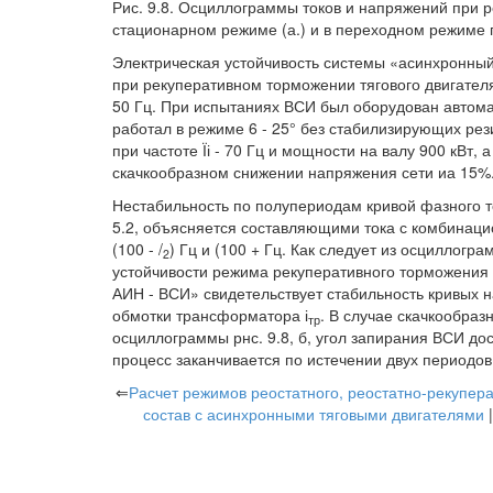
Рис. 9.8. Осциллограммы токов и напряжений при 
стационарном режиме (а.) и в переходном режиме 
Электрическая устойчивость системы «асинхронный
при рекуперативном торможении тягового двигателя
50 Гц. При испытаниях ВСИ был оборудован автома
работал в режиме 6 - 25° без стабилизирующих рез
при частоте Їі - 70 Гц и мощности на валу 900 кВт, а
скачкообразном снижении напряжения сети иа 15%
Нестабильность по полупериодам кривой фазного т
5.2, объясняется составляющими тока с комбинаци
(100 - /
) Гц и (100 + Гц. Как следует из осциллогра
2
устойчивости режима рекуперативного торможения 
АИН - ВСИ» свидетельствует стабильность кривых 
обмотки трансформатора і
. В случае скачкообраз
тр
осциллограммы рнс. 9.8, б, угол запирания ВСИ до
процесс заканчивается по истечении двух периодо
⇐
Расчет режимов реостатного, реостатно-рекупер
состав с асинхронными тяговыми двигателями