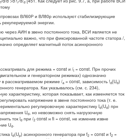
/d/d >d?
/d/
[451. Как следует из рис. 9.7, а, при работе ВСИ
rf
r
d
этому
ектровозах ВЛ60Р и ВЛ80р используют стабилизирующие
0% рекуперируемой энергии.
ю через АИН в звено постоянного тока, ВСИ является не
ипиально важно, что при фиксированной частоте статора /,
начно определяет магнитный поток асинхронного
ссматривать для режима = const и /
= const. Прн прочих
t
двигательном и генераторном режимах) однозначно
у в рассматриваемом режиме /
= const, зависимость !
{U
)
а
d
d
нного генератора. Как указывалось (см. с. 234),
ную характеристику, которая показывает, как изменяется ток
егулировать напряжение в звене постоянного тока (т. е.
ериментально регулировочную характеристику I
(U
) прн
d
d
напряжения U
, но невозможно снять нагрузочную
d
енить ток l
при /
const н fi = const, не изменив извне
d
2
ние U
.
d
тика I
(U
) асинхронного генератора при f
= const и f
=
d
p
2
2