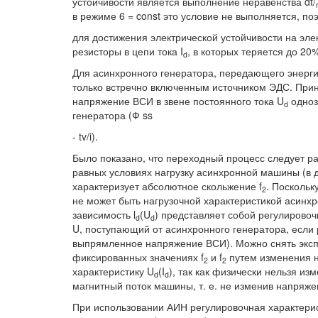
устойчивости является выполнение неравенства dt/
в режиме 6 = const это условие не выполняется, по
для достижения электрической устойчивости на эл
резисторы в цепи тока I
, в которых теряется до 2
d
Для асинхронного генератора, передающего энерги
только встречно включенным источником ЭДС. Принц
напряжение ВСИ в звене постоянного тока U
одноз
d
генератора (Ф ss
- tv/i).
Было показано, что переходный процесс следует ра
равных условиях нагрузку асинхронной машины (в 
характеризует абсолютное скольжение f
. Поскольк
2
не может быть нагрузочной характеристикой асинхро
зависимость l
(U
) представляет собой регулировоч
d
d
U, поступающий от асинхронного генератора, если р
выпрямленное напряжение ВСИ). Можно снять эксп
фиксированных значениях f
и f
путем изменения 
2
2
характеристику U
(I
), так как физически нельзя изм
d
d
магнитный поток машины, т. е. не изменив напряже
При использовании АИН регулировочная характерис