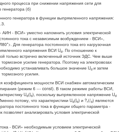
дного процесса при снижении напряжения сети для
о генератора (б)
онного генератора в функции выпрямленного напряжения:
.3.
- АИН - ВСИ» уместно напомнить условия электрической
стоянного тока с независимым возбуждением - ВСИ»,
80*>. Для генератора постоянного тока его нагрузочная
выпрямленного напряжения ВСИ U
. По отношению к
d
бой только встречно включенный источник ЭДС. Чем выше
и тормозное усилие генератора. Поэтому на электровозах
еобходимо устанавливать большое значение U
и затем
d
 тормозного усилия.
ния коэффициента мощности ВСИ снабжен автоматическим
ирания (режим 6 --- const). В таком режиме работы ВСИ,
актеристику U
(l
), поскольку выпрямленное напряжение U
d
d
d
 Именно потому, что характеристики U
(l
) и ?
(/
) являются
d
d
r
d
ератора постоянного тока в функции общего параметра -
ик позволяет анализировать условия электрической
о тока - ВСИ» необходимым условием электрической