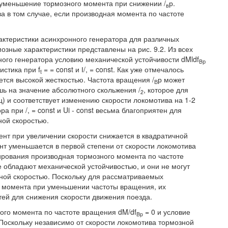
 уменьшение тормозного момента при снижении /
р.
в
а в том случае, если производная момента по частоте
ктеристики асинхронного генератора для различных
озные характеристики представлены на рис. 9.2. Из всех
ого генератора условию механической устойчивости dMldf
Bр
истика при f
= = const и І/, = const. Как уже отмечалось
t
ется высокой жесткостью. Частота вращения /
р может
В
шь на значение абсолютного скольжения /
, которое для
2
) и соответствует изменению скорости локомотива на 1-2
 при /, = const и Ui - const весьма благоприятен для
ной скоростью.
ент при увеличении скорости снижается в квадратичной
нт уменьшается в первой степени от скорости локомотива
лирования производная тормозного момента по частоте
е обладают механической устойчивостью, и они не могут
ной скоростью. Поскольку для рассматриваемых
о момента при уменьшении частоты вращения, их
тей для снижения скорости движения поезда.
ного момента по частоте вращения dM/df
= 0 и условие
Bp
Поскольку независимо от скорости локомотива тормозной