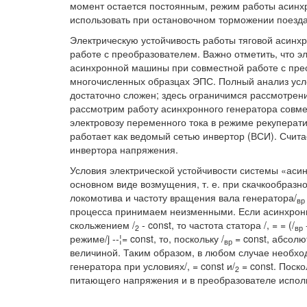
момент остается постоянным, режим работы асинхр
использовать при остановочном торможении поезд
Электрическую устойчивость работы тяговой асинх
работе с преобразователем. Важно отметить, что э
асинхронной машины при совместной работе с прео
многочисленных образцах ЭПС. Полный анализ усл
достаточно сложен; здесь ограничимся рассмотрен
рассмотрим работу асинхронного генератора совме
электровозу переменного тока в режиме рекуперат
работает как ведомый сетью инвертор (ВСИ). Счит
инвертора напряжения.
Условия электрической устойчивости системы «аси
основном виде возмущения, т. е. при скачкообразн
локомотива и частоту вращения вала генератора/
вр
процесса принимаем неизменными. Если асинхрон
скольжением /
- const, то частота статора /, = = (/
-
2
вр
режиме/j --¦= const, то, поскольку /
= const, абсолю
вр
величиной. Таким образом, в любом случае необхо
генератора при условиях/, = const и/
= const. Поск
2
питающего напряжения и в преобразователе исполь