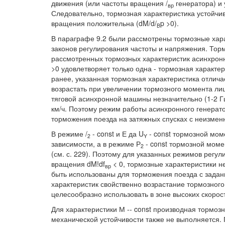
движения (или частоты вращения /
генератора) и
вр
Следовательно, тормозная характеристика устойчив
вращения положительна (dM/d/
p >0).
B
В параграфе 9.2 были рассмотрены тормозные хара
законов регулирования частоты и напряжения. Торм
рассмотренных тормозных характеристик асинхронн
>0 удовлетворяет только одна - тормозная характер
ранее, указанная тормозная характеристика отлича
возрастать при увеличении тормозного момента ли
тяговой асинхронной машины незначительно (1-2 Гц
км/ч. Поэтому режим работы асинхронного генератора
торможения поезда на затяжных спусках с неизмен
В режиме /
- const и Е да U
- const тормозной мом
2
Y
зависимости, а в режиме Р
- const тормозной моме
2
(см. с. 229). Поэтому для указанных режимов регу
вращения dM!df
< 0, тормозные характеристики н
вр
быть использованы для торможения поезда с задан
характеристик свойственно возрастание тормозног
целесообразно использовать в зоне высоких скорос
Для характеристики М -- const производная тормоз
механической устойчивости также не выполняется. 