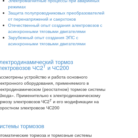
Электромагнитные процессы при аварийных
режимах
Защита полупроводниковых преобразователей
от перенапряжений и саерхтоков
Отечественный опыт создания алектровозов с
асинхронными тяговыми двигателями
Зарубежный опыт создания ЭПС с
асинхронными тяговыми двигателями
лектродинамический тормоз
Т
лектровозов ЧС2
и ЧС200
ассмотрены устройство и работа основного
лектронного оборудования, применяемого в
лектродинамическом (реостатном) тормозе системы
Шкода». Применительно к электродинамическому
Т
ормозу электровозов ЧС2
и его модификации на
коростном электровозе ЧС200
истемы тормозов
втоматические тормоза и тормозные системы