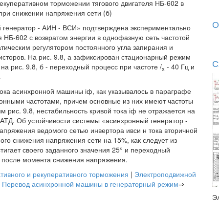
рекуперативном торможении тягового двигателя НБ-602 в
при снижении напряжения сети (б)
О
 генератор - АИН - ВСИ» подтверждена экспериментально
 НБ-602 с возвратом энергии в однофазную сеть частотой
тическим регулятором постоянного угла запирания и
исторов. На рис. 9.8, а зафиксирован стационарный режим
С
 на рис. 9.8, б - переходный процесс при частоте /
- 40 Гц и
х
.
ока асинхронной машины іф, как указывалось в параграфе
онными частотами, причем основные из них имеют частоты
мм рис. 9.8, нестабильность кривой тока іф не отражается на
АТД. Об устойчивости системы «асинхронный генератор -
напряжения ведомого сетью инвертора ивси н тока вторичной
ного снижения напряжения сети на 15%, как следует из
стигает своего заданного значения 25° и переходный
в после момента снижения напряжения.
ативного и рекуперативного торможения
|
Электроподвижной
|
Перевод асинхронной машины в генераторный режим
⇒
Э