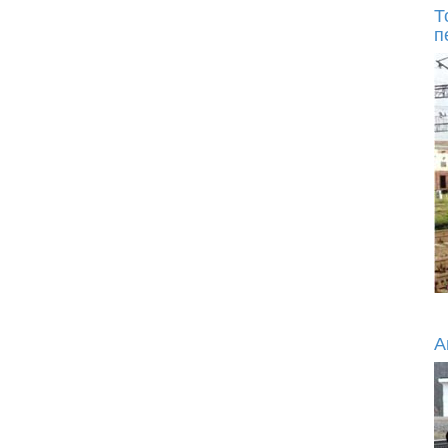
Т
п
А