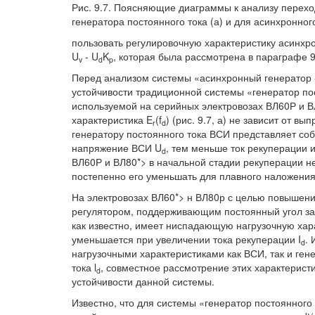
Рис. 9.7. Поясняющие диаграммы к анализу перехо
генератора постоянного тока (а) и для асинхронног
пользовать регулировочную характеристику асинхр
U
- U
K
, которая была рассмотрена в параграфе 9
v
d
p
Перед анализом системы «асинхронный генератор 
устойчивости традиционной системы «генератор по
используемой на серийных электровозах ВЛ60Р и ВЛ
характеристика E
(f
) (рис. 9.7, а) не зависит от 
r
d
генератору постоянного тока ВСИ представляет со
напряжение ВСИ U
, тем меньше ток рекуперации 
d
ВЛ60Р и ВЛ80*> в начальной стадии рекуперации н
постепенно его уменьшать для плавного наложения
На электровозах ВЛ60*> н ВЛ80р с целью повыше
регулятором, поддерживающим постоянный угол зап
как известно, имеет ниспадающую нагрузочную хар
уменьшается при увеличении тока рекуперации I
.
d
нагрузочными характеристиками как ВСИ, так и ген
тока l
, совместное рассмотрение этих характерист
d
устойчивости данной системы.
Известно, что для системы «генератор постоянног