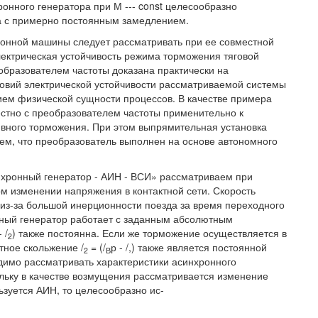
онного генератора при М --- const целесообразно
а с примерно постоянным замедлением.
ронной машины следует рассматривать при ее совместной
лектрическая устойчивость режима торможения тяговой
бразователем частоты доказана практически на
овий электрической устойчивости рассматриваемой системы
ием физической сущности процессов. В качестве примера
стно с преобразователем частоты применительно к
ивного торможения. При этом выпрямительная установка
аем, что преобразователь выполнен на основе автономного
нхронный генератор - АИН - ВСИ» рассматриваем при
ом изменении напряжения в контактной сети. Скорость
из-за большой инерционности поезда за время переходного
ный генератор работает с заданным абсолютным
 /
) также постоянна. Если же торможение осуществляется в
2
тное скольжение /
= (/
р - /,) также является постоянной
2
В
димо рассматривать характеристики асинхронного
ольку в качестве возмущения рассматривается изменение
зуется АИН, то целесообразно ис-