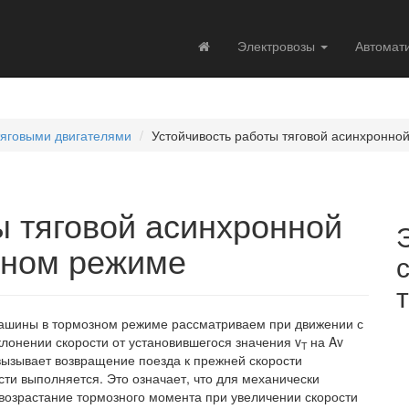
Электровозы
Автомат
тяговыми двигателями
Устойчивость работы тяговой асинхронн
ы тяговой асинхронной
рном режиме
ашины в тормозном режиме рассматриваем при движении с
лонении скорости от установившегося значения v
на Av
T
вызывает возвращение поезда к прежней скорости
сти выполняется. Это означает, что для механически
 возрастание тормозного момента при увеличении скорости