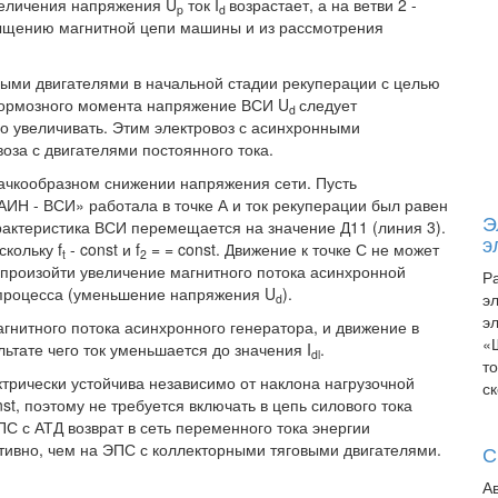
увеличения напряжения U
ток I
возрастает, а на ветви 2 -
p
d
сыщению магнитной цепи машины и из рассмотрения
нными двигателями в начальной стадии рекуперации с целью
 тормозного момента напряжение ВСИ U
следует
d
о увеличивать. Этим электровоз с асинхронными
оза с двигателями постоянного тока.
ачкообразном снижении напряжения сети. Пусть
ИН - ВСИ» работала в точке А и ток рекуперации был равен
Э
рактеристика ВСИ перемещается на значение Д11 (линия 3).
э
скольку f
- const и f
= = const. Движение к точке С не может
t
2
ы произойти увеличение магнитного потока асинхронной
Р
 процесса (уменьшение напряжения U
).
э
d
э
нитного потока асинхронного генератора, и движение в
«
льтате чего ток уменьшается до значения I
.
dl
т
трически устойчива независимо от наклона нагрузочной
с
st, поэтому не требуется включать в цепь силового тока
С с АТД возврат в сеть переменного тока энергии
ивно, чем на ЭПС с коллекторными тяговыми двигателями.
С
А