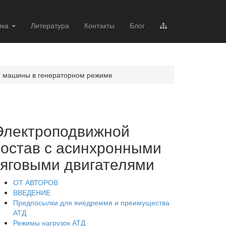
ика
Литература
Контакты
Блог
ой машины в генераторном режиме
Электроподвижной
состав с асинхронными
тяговыми двигателями
ОТ АВТОРОВ
ВВЕДЕНИЕ
Предпосылки для яиедреммя и преимущества
АТД
Режимы нагрузок АТД