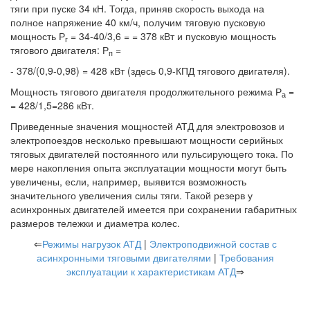
тяги при пуске 34 кН. Тогда, приняв скорость выхода на
полное напряжение 40 км/ч, получим тяговую пусковую
мощность Р
= 34-40/3,6 = = 378 кВт и пусковую мощность
г
тягового двигателя: Р
=
п
- 378/(0,9-0,98) = 428 кВт (здесь 0,9-КПД тягового двигателя).
Мощность тягового двигателя продолжительного режима Р
=
а
= 428/1,5=286 кВт.
Приведенные значения мощностей АТД для электровозов и
электропоездов несколько превышают мощности серийных
тяговых двигателей постоянного или пульсирующего тока. По
мере накопления опыта эксплуатации мощности могут быть
увеличены, если, например, выявится возможность
значительного увеличения силы тяги. Такой резерв у
асинхронных двигателей имеется при сохранении габаритных
размеров тележки и диаметра колес.
⇐
Режимы нагрузок АТД
|
Электроподвижной состав с
асинхронными тяговыми двигателями
|
Требования
эксплуатации к характеристикам АТД
⇒