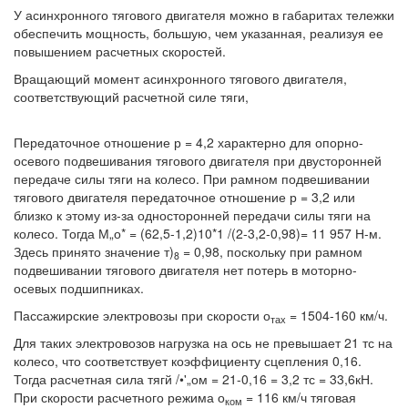
У асинхронного тягового двигателя можно в габаритах тележки
обеспечить мощность, большую, чем указанная, реализуя ее
повышением расчетных скоростей.
Вращающий момент асинхронного тягового двигателя,
соответствующий расчетной силе тяги,
Передаточное отношение р = 4,2 характерно для опорно-
осевого подвешивания тягового двигателя при двусторонней
передаче силы тяги на колесо. При рамном подвешивании
тягового двигателя передаточное отношение р = 3,2 или
близко к этому из-за односторонней передачи силы тяги на
колесо. Тогда М„о* = (62,5-1,2)10*1 /(2-3,2-0,98)= 11 957 Н-м.
Здесь принято значение т)
= 0,98, поскольку при рамном
8
подвешивании тягового двигателя нет потерь в моторно-
осевых подшипниках.
Пассажирские электровозы при скорости о
= 1504-160 км/ч.
тах
Для таких электровозов нагрузка на ось не превышает 21 тс на
колесо, что соответствует коэффициенту сцепления 0,16.
Тогда расчетная сила тягй /•'„ом = 21-0,16 = 3,2 тс = 33,6кН.
При скорости расчетного режима о
= 116 км/ч тяговая
ком