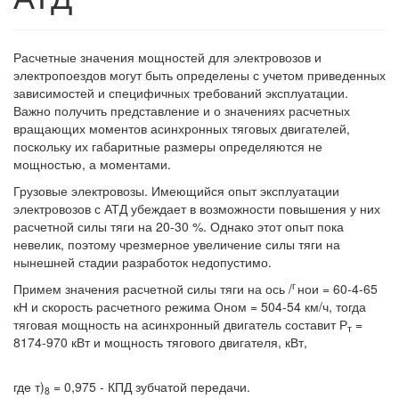
Расчетные значения мощностей для электровозов и
электропоездов могут быть определены с учетом приведенных
зависимостей и специфичных требований эксплуатации.
Важно получить представление и о значениях расчетных
вращающих моментов асинхронных тяговых двигателей,
поскольку их габаритные размеры определяются не
мощностью, а моментами.
Грузовые электровозы. Имеющийся опыт эксплуатации
электровозов с АТД убеждает в возможности повышения у них
расчетной силы тяги на 20-30 %. Однако этот опыт пока
невелик, поэтому чрезмерное увеличение силы тяги на
нынешней стадии разработок недопустимо.
г
Примем значения расчетной силы тяги на ось /
нои = 60-4-65
кН и скорость расчетного режима Оном = 504-54 км/ч, тогда
тяговая мощность на асинхронный двигатель составит Р
=
т
8174-970 кВт и мощность тягового двигателя, кВт,
где т)
= 0,975 - КПД зубчатой передачи.
8