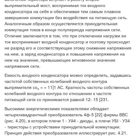
выпрямительный мост, воспринимая ток входного
конденсатора на себя и обеспечивая тем самым плавное
завершение коммутации без воздействия на питающую сеть.
Аналогичным образом осуществляется принудительная
коммутация токов в конце полупериода напряжения сети.
Отличие заключается в том, что при отключении нагрузки ее
ток воспринимает входной конденсатор и поэтому происходит
не разряд его и соответствующее этому снижение напряжения
на нем, а заряд конденсатора и повышение напряжения на
нем на значение, превышающее мгновенное значение
напряжения сети.
Емкость входного конденсатора можно определить, задавшись
частотой собственных колебаний входного контура
выпрямителя со
= = 11]1 АС. Кратность частоты собственных
х
колебаний входного контура по отношению к частоте
питающей сети со принимается равной 12- 15 [231.
Высокими энергетическими показателями обладает
четырехквадрантный преобразователь 4ф-5 [22] фирмы ВВС
(рис. 4.20), в котором плечи 1 - Уй4 - диоды, а плечи УБІ - У34
- тиристоры с устройствами принудительной коммутации.
Принцип действия преобразователя иллюстрирует рис. 4.21.