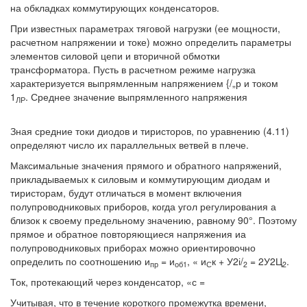
на обкладках коммутирующих конденсаторов.
При известных параметрах тяговой нагрузки (ее мощности,
расчетном напряжении и токе) можно определить параметры
элементов силовой цепи и вторичной обмотки
трансформатора. Пусть в расчетном режиме нагрузка
характеризуется выпрямленным напряжением {/„р и током
1
. Среднее значение выпрямленного напряжения
ЛР
Зная средние токи диодов и тиристоров, по уравнению (4.11)
определяют число их параллельных ветвей в плече.
Максимальные значения прямого и обратного напряжений,
прикладываемых к силовым и коммутирующим диодам и
тиристорам, будут отличаться в момент включения
полупроводниковых приборов, когда угол регулирования а
близок к своему предельному значению, равному 90°. Поэтому
прямое и обратное повторяющиеся напряжения иа
полупроводниковых приборах можно ориентировочно
определить по соотношению и
= и
, « и
к + У2і/
= 2У2Ц
.
пр
об1
С
2
2
Ток, протекающий через конденсатор, «с =
Учитывая, что в течение короткого промежутка времени,