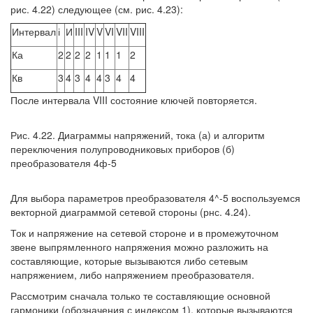
рис. 4.22) следующее (см. рис. 4.23):
Интервал
і
И
III
IV
V
VI
VII
VIII
Ка
2
2
2
2
1
1
1
2
Кв
3
4
3
4
4
3
4
4
После интервала VIII состояние ключей повторяется.
Рис. 4.22. Диаграммы напряжений, тока (а) и алгоритм
переключения полупроводниковых приборов (б)
преобразователя 4ф-5
Для выбора параметров преобразователя 4^-5 воспользуемся
векторной диаграммой сетевой стороны (рнс. 4.24).
Ток и напряжение на сетевой стороне и в промежуточном
звене выпрямленного напряжения можно разложить на
составляющие, которые вызываются либо сетевым
напряжением, либо напряжением преобразователя.
Рассмотрим сначала только те составляющие основной
гармоники (обозначения с индексом 1), которые вызываются