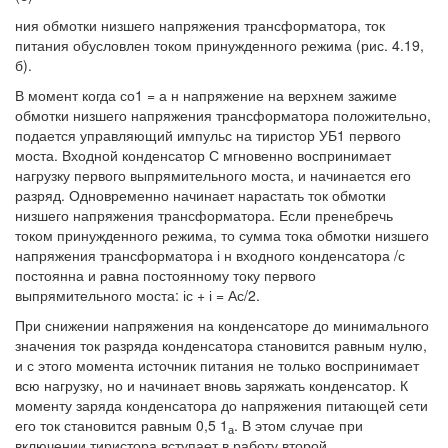
ния обмотки низшего напряжения трансформатора, ток
питания обусловлен током принужденного режима (рис. 4.19,
б).
В момент когда со1 = а н напряжение на верхнем зажиме
обмотки низшего напряжения трансформатора положительно,
подается управляющий импульс на тиристор УБ1 первого
моста. Входной конденсатор С мгновенно воспринимает
нагрузку первого выпрямительного моста, и начинается его
разряд. Одновременно начинает нарастать ток обмотки
низшего напряжения трансформатора. Если пренебречь
током принужденного режима, то сумма тока обмотки низшего
напряжения трансформатора і н входного конденсатора /с
постоянна и равна постоянному току первого
выпрямительного моста: іс + і = Ас/2.
При снижении напряжения на конденсаторе до минимального
значения ток разряда конденсатора становится равным нулю,
и с этого момента источник питания не только воспринимает
всю нагрузку, но и начинает вновь заряжать конденсатор. К
моменту заряда конденсатора до напряжения питающей сети
его ток становится равным 0,5 1
. В этом случае при
а
включении тиристора вступает в работу второй