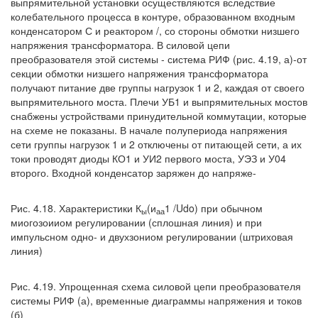
выпрямительной установки осуществляются вследствие
колебательного процесса в контуре, образованном входным
конденсатором С и реактором /, со стороны обмотки низшего
напряжения трансформатора. В силовой цепи
преобразователя этой системы - система РИФ (рис. 4.19, а)-от
секции обмотки низшего напряжения трансформатора
получают питание две группы нагрузок 1 и 2, каждая от своего
выпрямительного моста. Плечи УБ1 и выпрямительных мостов
снабжены устройствами принудительной коммутации, которые
на схеме не показаны. В начале полупериода напряжения
сети группы нагрузок 1 и 2 отключены от питающей сети, а их
токи проводят диоды КО1 и УИ2 первого моста, УЭЗ и У04
второго. Входной конденсатор заряжен до напряже-
Рис. 4.18. Характеристики К
(и
1 /Udo) при обычном
ы
аа
миогозоииом регулировании (сплошная линия) и при
импульсном одно- и двухзониом регулировании (штриховая
линия)
Рис. 4.19. Упрощенная схема силовой цепи преобразователя
системы РИФ (а), временные диаграммы напряжения и токов
(б)