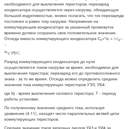
необходимого для выключения тиристоров, перезаряд
конденсатора осуществляется через нагрузку, обладающую
большой индуктивностью, можно полагать, что ток перезаряда
постоянен и равен току нагрузки. Напряжение на
коммутирующем конденсаторе за указанный промежуток
времени должно сохранить свое положительное значение.
Отсюда емкость коммутирующего конденсатора С
=^іс = /</
--
к
р
-.
А
“с У51/,
Разряд коммутирующего конденсатора до нуля
осуществляется током нагрузки за время, необходимое для
выключения тиристора; перезаряд его до противоположного
знака - за то же время. Отсюда можно определить среднее
значение тока коммутирующих тиристоров УЭЗ, УБ4:
где tq - время выключения силового тиристора; Т - период
работы установки.
По полученному значению среднего тока, используя
уравнение (4.11), находят число параллельных ветвей цепи
коммутирующих тиристоров.
Среднее значение токов зарядных диодов УйЗ и УИ4 за