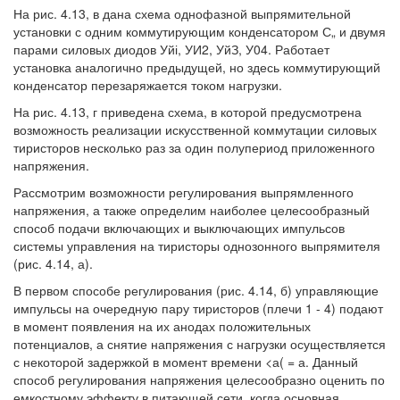
На рис. 4.13, в дана схема однофазной выпрямительной
установки с одним коммутирующим конденсатором С„ и двумя
парами силовых диодов Уйі, УИ2, УйЗ, У04. Работает
установка аналогично предыдущей, но здесь коммутирующий
конденсатор перезаряжается током нагрузки.
На рис. 4.13, г приведена схема, в которой предусмотрена
возможность реализации искусственной коммутации силовых
тиристоров несколько раз за один полупериод приложенного
напряжения.
Рассмотрим возможности регулирования выпрямленного
напряжения, а также определим наиболее целесообразный
способ подачи включающих и выключающих импульсов
системы управления на тиристоры однозонного выпрямителя
(рис. 4.14, а).
В первом способе регулирования (рис. 4.14, б) управляющие
импульсы на очередную пару тиристоров (плечи 1 - 4) подают
в момент появления на их анодах положительных
потенциалов, а снятие напряжения с нагрузки осуществляется
с некоторой задержкой в момент времени <а( = а. Данный
способ регулирования напряжения целесообразно оценить по
емкостному эффекту в питающей сети, когда основная