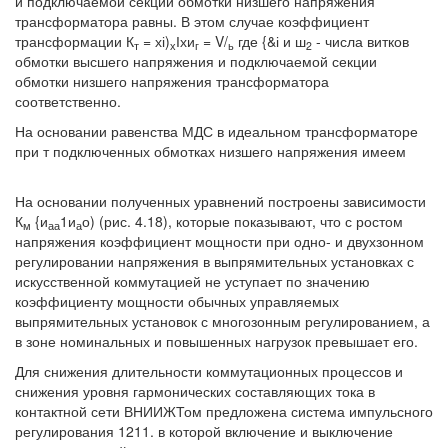
и подключаемой секций обмотки низшего напряжения
трансформатора равны. В этом случае коэффициент
трансформации К
= хі)
Іхи
= V/
где {&і и ш
- числа витков
т
х
г
ь
2
обмотки высшего напряжения и подключаемой секции
обмотки низшего напряжения трансформатора
соответственно.
На основании равенства МДС в идеальном трансформаторе
при т подключенных обмотках низшего напряжения имеем
На основании полученных уравнений построены зависимости
К
{и
1и
о) (рис. 4.18), которые показывают, что с ростом
м
аа
а
напряжения коэффициент мощности при одно- и двухзонном
регулировании напряжения в выпрямительных установках с
искусственной коммутацией не уступает по значению
коэффициенту мощности обычных управляемых
выпрямительных установок с многозонным регулированием, а
в зоне номинальных и повышенных нагрузок превышает его.
Для снижения длительности коммутационных процессов и
снижения уровня гармонических составляющих тока в
контактной сети ВНИИЖТом предложена система импульсного
регулирования 1211. в которой включение и выключение