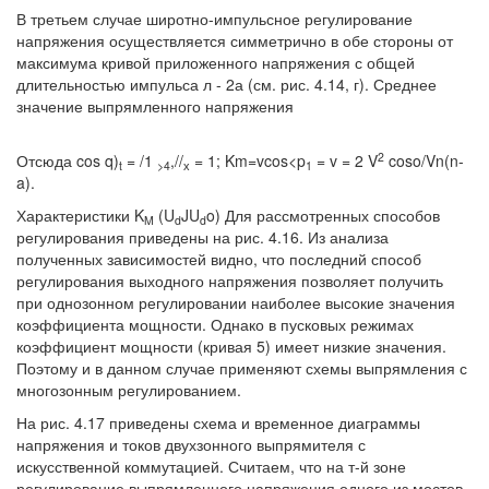
В третьем случае широтно-импульсное регулирование
напряжения осуществляется симметрично в обе стороны от
максимума кривой приложенного напряжения с общей
длительностью импульса л - 2а (см. рис. 4.14, г). Среднее
значение выпрямленного напряжения
2
Отсюда cos q)
= /1
,//
= 1; Km=vcos<p
= v = 2 V
coso/Vn(n-
t
>4
х
1
a).
Характеристики K
(U
JU
o) Для рассмотренных способов
M
d
d
регулирования приведены на рис. 4.16. Из анализа
полученных зависимостей видно, что последний способ
регулирования выходного напряжения позволяет получить
при однозонном регулировании наиболее высокие значения
коэффициента мощности. Однако в пусковых режимах
коэффициент мощности (кривая 5) имеет низкие значения.
Поэтому и в данном случае применяют схемы выпрямления с
многозонным регулированием.
На рис. 4.17 приведены схема и временное диаграммы
напряжения и токов двухзонного выпрямителя с
искусственной коммутацией. Считаем, что на т-й зоне
регулирование выпрямленного напряжения одного из мостов