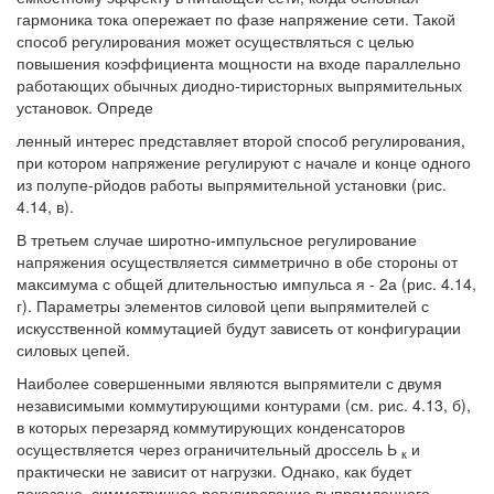
гармоника тока опережает по фазе напряжение сети. Такой
способ регулирования может осуществляться с целью
повышения коэффициента мощности на входе параллельно
работающих обычных диодно-тиристорных выпрямительных
установок. Опреде
ленный интерес представляет второй способ регулирования,
при котором напряжение регулируют с начале и конце одного
из полупе-рйодов работы выпрямительной установки (рис.
4.14, в).
В третьем случае широтно-импульсное регулирование
напряжения осуществляется симметрично в обе стороны от
максимума с общей длительностью импульса я - 2а (рис. 4.14,
г). Параметры элементов силовой цепи выпрямителей с
искусственной коммутацией будут зависеть от конфигурации
силовых цепей.
Наиболее совершенными являются выпрямители с двумя
независимыми коммутирующими контурами (см. рис. 4.13, б),
в которых перезаряд коммутирующих конденсаторов
осуществляется через ограничительный дроссель Ь
и
к
практически не зависит от нагрузки. Однако, как будет
показано, симметричное регулирование выпрямленного