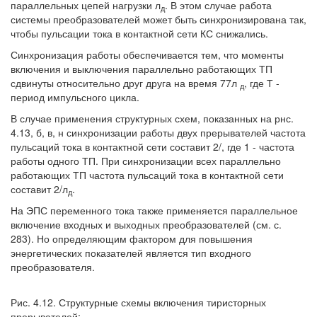
параллельных цепей нагрузки л
. В этом случае работа
д
системы преобразователей может быть синхронизирована так,
чтобы пульсации тока в контактной сети КС снижались.
Синхронизация работы обеспечивается тем, что моменты
включения и выключения параллельно работающих ТП
сдвинуты относительно друг друга на время 77л
, где Т -
д
период импульсного цикла.
В случае применения структурных схем, показанных на рнс.
4.13, б, в, н синхронизации работы двух прерывателей частота
пульсаций тока в контактной сети составит 2/, где 1 - частота
работы одного ТП. При синхронизации всех параллельно
работающих ТП частота пульсаций тока в контактной сети
составит 2/л
.
д
На ЭПС переменного тока также применяется параллельное
включение входных и выходных преобразователей (см. с.
283). Но определяющим фактором для повышения
энергетических показателей является тип входного
преобразователя.
Рис. 4.12. Структурные схемы включения тиристорных
прерывателей: