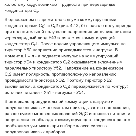
холостому ходу, возникают трудности при перезарядке
конденсатора С
.
к
В однофазном выпрямителе с двумя коммутирующими
конденсаторами С
1 и С
2 (рис. 4.13, б) в начале полупериода
К
к
при положительной полуволне напряжения источника питания
через зарядный диод УйЗ заряжается коммутирующий
конденсатор С
1. После подачи управляющего импульса на
к
тиристор УБ2 напряжение прикладывается к нагрузке. В
момент ш1 = л - а подается импульс на коммутирующий
тиристор УЭ4 и конденсатор С
2 оказывается включенным
к
параллельно тиристору У52. Напряжение на конденсаторе
С
2 имеет полярность, противоположную направлению
к
проводимости тиристора УЭ2. Поэтому тиристор УБ2
выключается, а конденсатор С
2 перезаряжается по контуру:
к
источник питания - Уй1 - нагрузка - У54.
В интервале принудительной коммутации к нагрузке и
полупроводниковым элементам прикладывается напряжение,
равное сумме мгновенных значений ЭДС источника питания и
напряжения на обкладках коммутирующего конденсатора, что
необходимо учитывать при выборе класса силовых
полупроводниковых приборов.