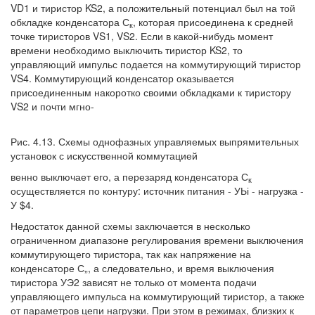
VD1 и тиристор KS2, а положительный потенциал был на той
обкладке конденсатора С
, которая присоединена к средней
к
точке тиристоров VS1, VS2. Если в какой-нибудь момент
времени необходимо выключить тиристор KS2, то
управляющий импульс подается на коммутирующий тиристор
VS4. Коммутирующий конденсатор оказывается
присоединенным накоротко своими обкладками к тиристору
VS2 и почти мгно-
Рис. 4.13. Схемы однофазных управляемых выпрямительных
установок с искусственной коммутацией
венно выключает его, а перезаряд конденсатора С
к
осуществляется по контуру: источник питания - УЬі - нагрузка -
У $4.
Недостаток данной схемы заключается в несколько
ограниченном диапазоне регулирования времени выключения
коммутирующего тиристора, так как напряжение на
конденсаторе С„, а следовательно, и время выключения
тиристора УЭ2 зависят не только от момента подачи
управляющего импульса на коммутирующий тиристор, а также
от параметров цепи нагрузки. При этом в режимах, близких к