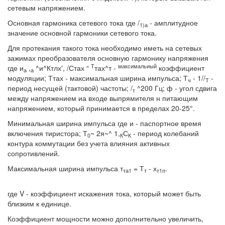
сетевым напряжением.
Основная гармоника сетевого тока где /
- амплитудное
1)а
значение основной гармоники сетевого тока.
Для протекания такого тока необходимо иметь на сетевых
зажимах преобразователя основную гармонику напряжения
Т
максимальиый
где и
,
^и^Ктлх', /Стах “
тах^т -
коэффициент
а
а
модуляции; Ттах - максимальная ширина импульса; Т
- 1//
-
ч
Т
период несущей (тактовой) частоты; /
^200 Гц; ф - угол сдвига
т
между напряжением иа входе выпрямителя н питающим
напряжением, который принимается в пределах 20-25°.
Минимальная ширина импульса где и - паспортное время
включения тиристора; Т
~ 2я~^ 1,
С
- период колебаний
0
К
К
контура коммутации без учета влияния активных
сопротивлений.
Максимальная ширина импульса т
= Т
- х
.
та1
т
т1п
где V - коэффициент искажения тока, который может быть
близким к единице.
Коэффициент мощности можно дополнительно увеличить,