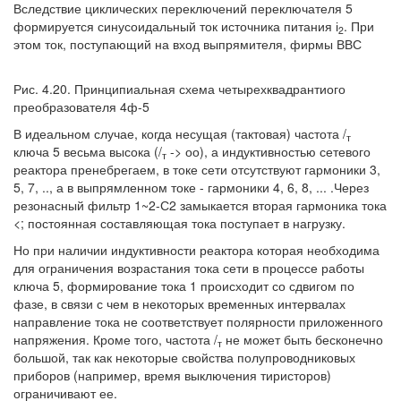
Вследствие циклических переключений переключателя 5
формируется синусоидальный ток источника питания і
. При
2
этом ток, поступающий на вход выпрямителя, фирмы ВВС
Рис. 4.20. Принципиальная схема четырехквадрантиого
преобразователя 4ф-5
В идеальном случае, когда несущая (тактовая) частота /
т
ключа 5 весьма высока (/
-> оо), а индуктивностью сетевого
т
реактора пренебрегаем, в токе сети отсутствуют гармоники 3,
5, 7, .., а в выпрямленном токе - гармоники 4, 6, 8, ... .Через
резонасный фильтр 1~2-С2 замыкается вторая гармоника тока
<; постоянная составляющая тока поступает в нагрузку.
Но при наличии индуктивности реактора которая необходима
для ограничения возрастания тока сети в процессе работы
ключа 5, формирование тока 1 происходит со сдвигом по
фазе, в связи с чем в некоторых временных интервалах
направление тока не соответствует полярности приложенного
напряжения. Кроме того, частота /
не может быть бесконечно
т
большой, так как некоторые свойства полупроводниковых
приборов (например, время выключения тиристоров)
ограничивают ее.