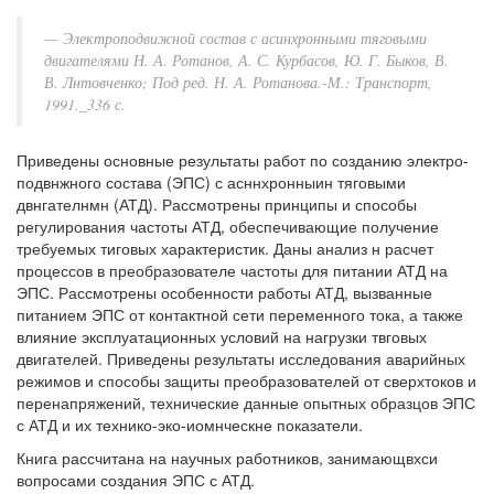
Электроподвижной состав с асинхронными тяговыми
двигателями Н. А. Ротанов, А. С. Курбасов, Ю. Г. Быков, В.
В. Лнтовченко; Под ред. Н. А. Ротанова.-М.: Транспорт,
1991._336 с.
Приведены основные результаты работ по созданию электро-
подвнжного состава (ЭПС) с асннхронныин тяговыми
двнгателнмн (АТД). Рассмотрены принципы и способы
регулирования частоты АТД, обеспечивающие получение
требуемых тиговых характеристик. Даны анализ н расчет
процессов в преобразователе частоты для питании АТД на
ЭПС. Рассмотрены особенности работы АТД, вызванные
питанием ЭПС от контактной сети переменного тока, а также
влияние эксплуатационных условий на нагрузки твговых
двигателей. Приведены результаты исследования аварийных
режимов и способы защиты преобразователей от сверхтоков и
перенапряжений, технические данные опытных образцов ЭПС
с АТД и их технико-эко-иомнческне показатели.
Книга рассчитана на научных работников, занимающвхси
вопросами создания ЭПС с АТД.