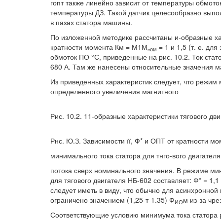
гопт также линейно зависит от температуры обмоток
температуры ДЗ. Такой датчик целесообразно выпо
в пазах статора машины.
По изложенной методике рассчитаны и-образные хар
кратности момента Км = М1М„
= 1 и 1,5 (т. е. д
ом
обмоток ПО °С, приведенные на рис. 10.2. Ток стат
680 А. Там же нанесены относительные значения ма
Из приведенных характеристик следует, что режим 
определенного увеличения магнитного
Рис. 10.2. 11-образные характеристики тягового дв
Рнс. Ю.З. Зависимости її, Ф* и ОПТ от кратности м
минимального тока статора для тнго-вого двигател
потока сверх номинального значения. В режиме ми
для тягового двигателя НБ-602 составляет: Ф* = 1,1
следует иметь в виду, что обычно для асинхронно
ограничено значением (1,25-т-1.35) Ф
м из-за чр
ИО
Соответствующие условию минимума тока статора р