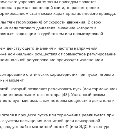
атического управления тяговым приводом является
ложена в рамках настоящей книги, то рассмотрение
рмированием статических характеристик тягового привода.
лы тяги (торможения) от скорости движения. В свою
 на валу тягового двигателя, значение которого в
являться задающим воздействием или промежуточной
ем действующего значения и частоты напряжения,
т ниже номинальной осуществляют совместное регулирование
е номинальной регулирование производят изменением
рмирование статических характеристик при пуске тягового
нный момент.
кой, который позволяет реализовать пуск (или торможение)
 при минимальном токе статора [48]. Указанный режим
оответствует минимальным потерям мощности в двигателе и
игателя в процессе пуска или торможения реализуется при
ь с учетом насыщения магнитной цепи асинхронной
 следует найти магнитный поток Ф (или ЭДС Е в контуре