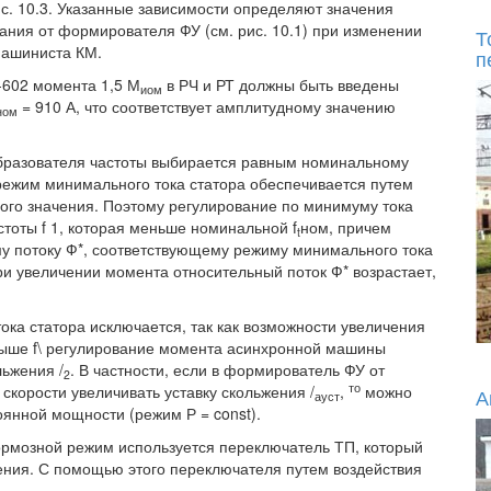
с. 10.3. Указанные зависимости определяют значения
вания от формирователя ФУ (см. рис. 10.1) при изменении
Т
машиниста КМ.
п
-602 момента 1,5 М
в РЧ и РТ должны быть введены
иом
= 910 А, что соответствует амплитудному значению
ном
разователя частоты выбирается равным номинальному
 режим минимального тока статора обеспечивается путем
ного значения. Поэтому регулирование по минимуму тока
стоты f 1, которая меньше номинальной f
ном, причем
t
у потоку Ф*, соответствующему режиму минимального тока
ри увеличении момента относительный поток Ф* возрастает,
ока статора исключается, так как возможности увеличения
выше f\ регулирование момента асинхронной машины
ьжения /
. В частности, если в формирователь ФУ от
2
то
скорости увеличивать уставку скольжения /
,
можно
А
ауст
янной мощности (режим Р = const).
ормозной режим используется переключатель ТП, который
жения. С помощью этого переключателя путем воздействия