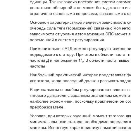
единицы. Так как задача построения систем автом
достаточно обширной и не может быть детально из
ограничено основными вопросами, связанными с фо
Основной характеристикой является зависимость си
очередь сила тяги (торможения) связана с моментом
зависимости от уровня автоматизации ЭПС может 
переменной в системе регулирования.
Применительно к АТД момент регулируют изменени
подводимого к статору. При этом в области часто
частоты Д и напряжения 1/
. В области частот выш
г
частоты
Наибольший практический интерес представляет фо
двигателя, когда последний должен развивать зада
Рациональным способом регулирования является та
тягового двигателя с заданным значением момента
наиболее экономичен, поскольку практически он с
преобразователе.
Условия, при которых заданный момент тягового дв
минимальном токе статора, необходимо определят
машины. Используя характеристику намагничивания,