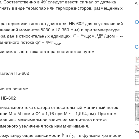
. Соответственно в ФУ следует ввести сигнал от датчика
А
лнять в виде термопар или терморезисторов, размещенных
О
актеристики тягового двигателя НБ-602 для двух значений
ля значений моментов 8230 и 12 350 Н-м) и при температуре
г
е
ора дан в относительных единицах: /* = /^/щом.
Д
/щом = --
гнитного потока ф* = Ф/Ф
.
ном
С
минимального тока статора достигается путем
игателя НБ-602
омента режиме
я НБ-602
нимального тока статора относительный магнитный поток
 при М = М ном и Ф* = 1,16 при М ~ - 1,5Л4„ом> При этом
й машины максимальное значение магнитного потока
езмерного увеличения тока намагничивания.
Э
езультирующие зависимости !\ и /,
в функции кратности
0 пт