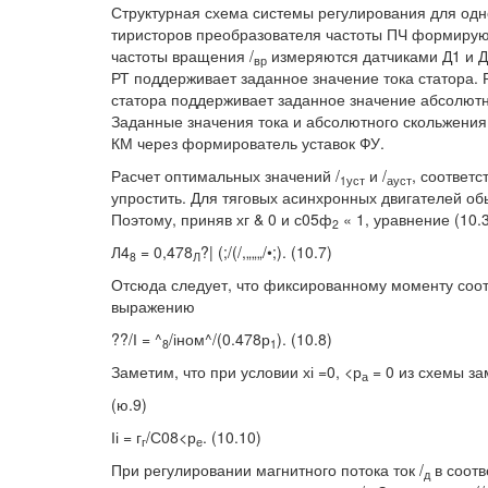
Структурная схема системы регулирования для одн
тиристоров преобразователя частоты ПЧ формируют
частоты вращения /
измеряются датчиками Д1 и Д
вр
РТ поддерживает заданное значение тока статора. 
статора поддерживает заданное значение абсолютно
Заданные значения тока и абсолютного скольжения
КМ через формирователь уставок ФУ.
Расчет оптимальных значений /
и /
, соответ
1уст
ауст
упростить. Для тяговых асинхронных двигателей обыч
Поэтому, приняв хг & 0 и с05ф
« 1, уравнение (10.
2
Л4
= 0,478
?| (;/(/,„„„/•;). (10.7)
8
Л
Отсюда следует, что фиксированному моменту соот
выражению
??/І = ^
/іном^/(0.478р
). (10.8)
8
1
Заметим, что при условии хі =0, <р
= 0 из схемы з
а
(ю.9)
Іі = г
/С08<р
. (10.10)
г
е
При регулировании магнитного потока ток /
в соотв
д