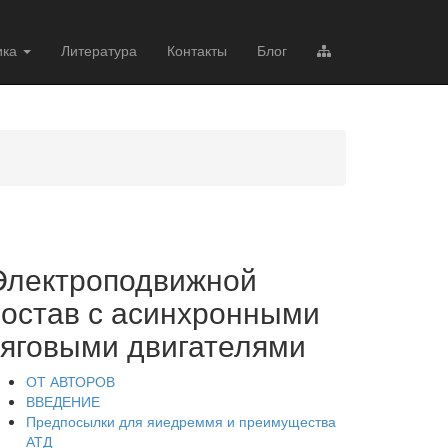
ика
Литература
Контакты
Блог
Электроподвижной
состав с асинхронными
тяговыми двигателями
ОТ АВТОРОВ
ВВЕДЕНИЕ
Предпосылки для яиедреммя и преимущества
АТД