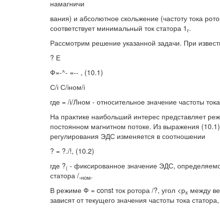
намагничи
вания) и абсолютное скольжение (частоту тока ро
соответствует минимальный ток статора 1
.
г
Рассмотрим решение указанной задачи. При извес
? Е
Ф=-^- =-- , (10.1)
С/і С/іном/і
где = /і/Лном - относительное значение частоты тока
На практике наибольший интерес представляет ре
постоянном магнитном потоке. Из выражения (10.1)
регулирования ЭДС изменяется в соотношении
? = ?./!, (10.2)
где ?
- фиксированное значение ЭДС, определяемо
(
статора /,
.
ном
В режиме Ф = const ток ротора /?, угол <р
между ве
х
зависят от текущего значения частоты тока статора