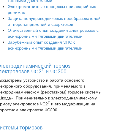
тяговыми двигателями
Электромагнитные процессы при аварийных
режимах
Защита полупроводниковых преобразователей
от перенапряжений и саерхтоков
Отечественный опыт создания алектровозов с
асинхронными тяговыми двигателями
Зарубежный опыт создания ЭПС с
асинхронными тяговыми двигателями
лектродинамический тормоз
Т
лектровозов ЧС2
и ЧС200
ассмотрены устройство и работа основного
лектронного оборудования, применяемого в
лектродинамическом (реостатном) тормозе системы
Шкода». Применительно к электродинамическому
Т
ормозу электровозов ЧС2
и его модификации на
коростном электровозе ЧС200
истемы тормозов