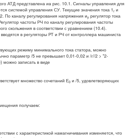
ого АТД представлена иа рис. 10.1. Сигналы управления для
ся системой управления СУ. Текущие значения тока 1
и
г
2. По каналу регулирования напряжения и
регулятор тока
у
Регулятор частоты РЧ по каналу регулирования частоты
го скольжения в соответствии с уравнением (10.4).
 вводятся в регуляторы РТ и РЧ от контроллера машиниста
ствующих режиму минимального тока статора, можно
но параметр /5 не превышает 0,01-0,02 и /г//2 > *2-
3) можно записать в виде
ветствует множество сочетаний Е
и /5, удовлетворяющих
0
амещения получаем:
етствии с характеристикой намагничивания изменяется, что