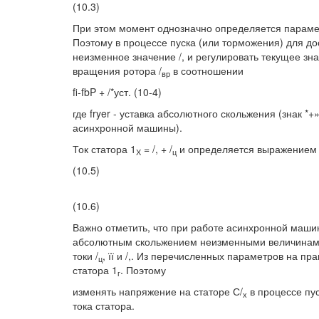
(10.3)
При этом момент однозначно определяется парамет
Поэтому в процессе пуска (или торможения) для д
неизменное значение /, и регулировать текущее знач
вращения ротора /
в соотношении
вр
fi-fbP + /*уст. (10-4)
где fryer - уставка абсолютного скольжения (знак *
асинхронной машины).
Ток статора 1
= /, + /
и определяется выражением
Х
ц
(10.5)
(10.6)
Важно отметить, что при работе асинхронной маш
абсолютным скольжением неизменными величинами,
токи /
, її и /,. Из перечисленных параметров на п
ц
статора 1
. Поэтому
г
изменять напряжение на статоре С/
в процессе пус
х
тока статора.