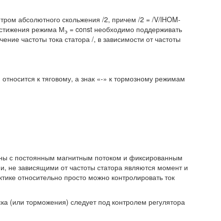
ром абсолютного скольжения /2, причем /2 = /V/lHOM-
остижения режима М
= const необходимо поддерживать
э
ение частоты тока статора /, в зависимости от частоты
+» относится к тяговому, а знак «-» к тормозному режимам
ины с постоянным магнитным потоком и фиксированным
 не зависящими от частоты статора являются момент и
рактике относительно просто можно контролировать ток
ка (или торможения) следует под контролем регулятора