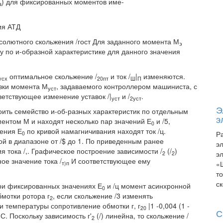
) для фиксированных моментов име-
а
ия АТД
солютного скольжения /гост Для заданного момента М
э
у по и-образной характеристике для данного значения
оптимальное скольжение /
и ток /
|
изменяются.
усх
20пт
Ш
П
авки момента М
, задаваемого контроллером машиниста, с
уст
тствующее изменение уставок /|
и /
.
уст
2уст
Э
ить семейство и-об-разных характеристик по отдельным
э
ентом М и находят несколько пар значений Е
и /5,
0
чения Е
по кривой намагничивания находят ток /ц.
Р
0
й в диапазоне от /$ до 1. По приведенным ранее
э
 тока /,. Графическое построение зависимости /
(/
)
э
2
2
ое значение тока /
И соответствующее ему
«
т)п
т
с
 при фиксированных значениях Е
и /ц момент асинхронной
0
бмотки ротора г
, если скольжение /3 изменять
2
 температуры сопротивление обмотки г, г
|1 -0,004 (1 -
20
С
С. Поскольку зависимость г'
(/) линейна, то скольжение /
2