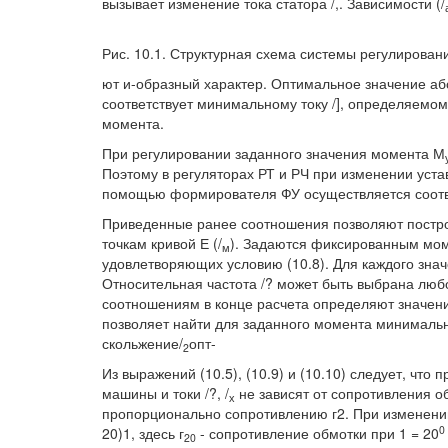
вызывает изменение тока статора /,. Зависимости (/
Рис. 10.1. Структурная схема системы регулирован
ют и-образный характер. Оптимальное значение аб
соответствует минимальному току /], определяемом
момента.
При регулировании заданного значения момента М
Поэтому в регуляторах РТ и РЧ при изменении уст
помощью формирователя ФУ осуществляется соотве
Приведенные ранее соотношения позволяют постро
точкам кривой Е (/
). Задаются фиксированным мом
м
удовлетворяющих условию (10.8). Для каждого зна
Относительная частота /? может быть выбрана любо
соотношениям в конце расчета определяют значения
позволяет найти для заданного момента минимальн
скольжение/
опт-
2
Из выражений (10.5), (10.9) и (10.10) следует, что
машины и токи /?, /
не зависят от сопротивления о
х
пропорционально сопротивлению г2. При изменении
0
20)1, здесь г
- сопротивление обмотки при 1 = 20
20