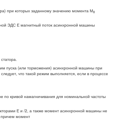
тора) при которых заданному значению момента М
8
тной ЭДС Е магнитный поток асинхронной машины
 статора.
жим пуска (или торможения) асинхронной машины при
 следует, что такой режим выполняется, если в процессе
е по кривой намагничивания для номинальной частоты
кторами Е и /2, а также момент асинхронной машины не
, причем момент