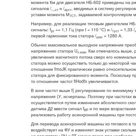
момента Км для двигателя НБ-602 приведены на ри
сигналов /,_
н /
, вводимых в систему регулиро
ст
ауст
уставки момента М
, задаваемой контроллером 
7СТ
Например, для реализации тяговым двигателем НБ
сигналы: f
== 1,1 Гц (при t = 110 °С) и /
= 1,33 /
jcr
1уст
первой гармоники тока статора /
= 1280 А.
шах
Обычно максимальное выходное напряжение преоб
напряжению статора U
. Как отмечалось выше,
x ном
увеличения магнитного потока сверх его номиналь
статора можно осуществить только до некоторой ча
отношение fmoJK практически равно относительном
статора для фиксированного момента. Поскольку п
то отношение частот fiHodfx увеличивается.
В зоне частот выше f{ регулирование по минимуму т
напряжения (У, исчерпаны. Поэтому при частотах 
осуществляется путем изменения абсолютного скол
датчика Д2 ввести сигнал f
и по мере возрастания 
BP
реализовать работу асинхронной машины при посто
Для перевода асинхронной машины из тягового в т
воздействует на ФУ и изменяет знак уставки сколь
на регуляторы РЧ и РТ можно также при необходи