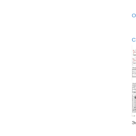
О
С
Э