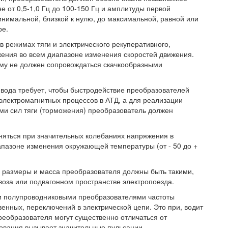
е от 0,5-1,0 Гц до 100-150 Гц и амплитуды первой
инимальной, близкой к нулю, до максимальной, равной или
ре.
 режимах тяги и электрического рекуперативного,
жения во всем диапазоне изменения скоростей движения.
ому не должен сопровождаться скачкообразными
вода требует, чтобы быстродействие преобразователей
электромагнитных процессов в АТД, а для реализации
ми сил тяги (торможения) преобразователь должен
няться при значительных колебаниях напряжения в
апазоне изменения окружающей температуры (от - 50 до +
 размеры и масса преобразователя должны быть такими,
воза или подвагонном пространстве электропоезда.
и полупроводниковыми преобразователями частоты
венных, переключений в электрической цепи. Это при, водит
реобразователя могут существенно отличаться от
зования вызывает значительные пульсации