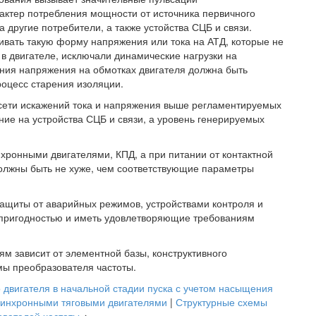
актер потребления мощности от источника первичного
другие потребители, а также устойства СЦБ и связи.
вать такую форму напряжения или тока на АТД, которые не
в двигателе, исключали динамические нагрузки на
ния напряжения на обмотках двигателя должна быть
процесс старения изоляции.
сети искажений тока и напряжения выше регламентируемых
е на устройства СЦБ и связи, а уровень генерируемых
нхронными двигателями, КПД, а при питании от контактной
олжны быть не хуже, чем соответствующие параметры
ащиты от аварийных режимов, устройствами контроля и
опригодностью и иметь удовлетворяющие требованиям
м зависит от элементной базы, конструктивного
мы преобразователя частоты.
 двигателя в начальной стадии пуска с учетом насыщения
синхронными тяговыми двигателями
|
Структурные схемы