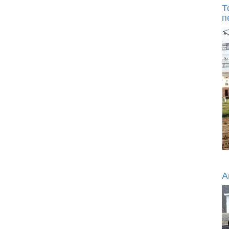
Т
п
А