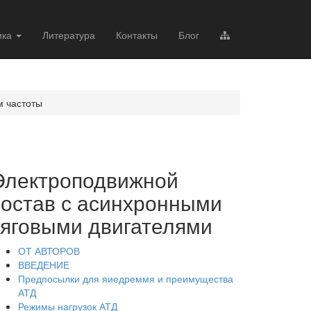
ика
Литература
Контакты
Блог
м частоты
Электроподвижной
состав с асинхронными
тяговыми двигателями
ОТ АВТОРОВ
ВВЕДЕНИЕ
Предпосылки для яиедреммя и преимущества
АТД
Режимы нагрузок АТД