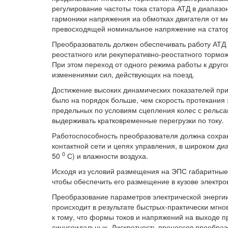
регулирование частоты тока статора АТД в диапазон
гармоники напряжения иа обмотках двигателя от м
превосходящей номинальное напряжение на стато
Преобразователь должен обеспечивать работу АТД в
реостатного или рекуперативно-реостатного тормо
При этом переход от одного режима работы к друг
изменениями сил, действующих на поезд.
Достижение высоких динамических показателей при
было на порядок больше, чем скорость протекания 
предельных по условиям сцепления колес с рельса
выдерживать кратковременные перегрузки по току.
Работоспособность преобразователя должна сохра
контактной сети и цепях управления, в широком ди
0
50
С) и влажности воздуха.
Исходя из условий размещения на ЭПС габаритные
чтобы обеспечить его размещение в кузове электро
Преобразование параметров электрической энерги
происходит в результате быстрых-практически мгно
к тому, что формы токов и напряжений на выходе п
синусоидальных. Дискретность процессов преобра