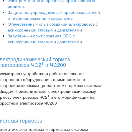
Электромагнитные процессы при аварийных
режимах
Защита полупроводниковых преобразователей
от перенапряжений и саерхтоков
Отечественный опыт создания алектровозов с
асинхронными тяговыми двигателями
Зарубежный опыт создания ЭПС с
асинхронными тяговыми двигателями
лектродинамический тормоз
Т
лектровозов ЧС2
и ЧС200
ассмотрены устройство и работа основного
лектронного оборудования, применяемого в
лектродинамическом (реостатном) тормозе системы
Шкода». Применительно к электродинамическому
Т
ормозу электровозов ЧС2
и его модификации на
коростном электровозе ЧС200
истемы тормозов
втоматические тормоза и тормозные системы