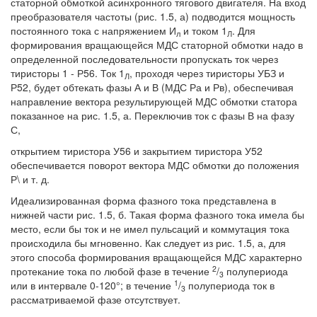
статорной обмоткой асинхронного тягового двигателя. На вход
преобразователя частоты (рис. 1.5, а) подводится мощность
постоянного тока с напряжением И
и током 1
. Для
л
Л
формирования вращающейся МДС статорной обмотки надо в
определенной последовательности пропускать ток через
тиристоры 1 - Р56. Ток 1
, проходя через тиристоры УБЗ и
Л
Р52, будет обтекать фазы А и В (МДС Ра и Рв), обеспечивая
направление вектора результирующей МДС обмотки статора
показанное на рис. 1.5, а. Переключив ток с фазы В на фазу
С,
открытием тиристора У56 и закрытием тиристора У52
обеспечивается поворот вектора МДС обмотки до положения
Р\ и т. д.
Идеализированная форма фазного тока представлена в
нижней части рис. 1.5, б. Такая форма фазного тока имела бы
место, если бы ток и не имел пульсаций и коммутация тока
происходила бы мгновенно. Как следует из рис. 1.5, а, для
этого способа формирования вращающейся МДС характерно
2
протекание тока по любой фазе в течение
/
полупериода
3
1
или в интервале 0-120°; в течение
/
полупериода ток в
3
рассматриваемой фазе отсутствует.