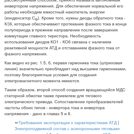
инвертором напряжения. Для обеспечения нормальной его
работы необходим емкостный накопитель энергии
(конденсатор С
). Кроме того, нужны диоды обратного тока -
ф
К/)6, которые обеспечивают протекание фазного тока в конце
полупериода в прежнем направлении после завершения
коммутации главного тиристора. Необходимость
использования диодов КО1 - КОб связана с наличием
реактивной мощности АТД и отставанием фазного тока от
фазного напряжения.
Как видно из рис. 1.5, б, первая гармоника тока (штриховая
линия) значительно преобладает над высшими гармониками,
поэтому благоприятные условия для создания
электромагнитного момента имеются.
Таким образом, второй способ создания вращающейся МДС
статорной обмотки также приемлем для тягового
электрического привода. Сопоставление преобразователей
частоты обоих типов - инвертора тока и инвертора
напряжения - дано в главах 5 и 6.
⇐
Требования эксплуатации к характеристикам АТД
|
Электроподвижной состав с асинхронными тяговыми