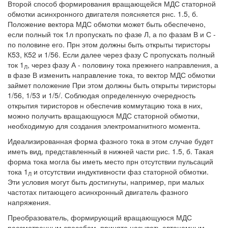
Второй способ формирования вращающейся МДС статорной
обмотки асинхронного двигателя поясняется рнс. 1.5, б.
Положение вектора МДС обмотки может быть обеспечено,
если полный ток 1л пропускать по фазе Л, а по фазам В и С -
по половине его. Прн этом должны быть открыты тиристоры
К53, К52 и 1/56. Если далее через фазу С пропускать полный
ток 1
, через фазу А - половину тока прежнего направления, а
Л
в фазе В изменить направление тока, то вектор МДС обмотки
займет положение При этом должны быть открыты тиристоры
1/56, 1/53 и 1/5/. Соблюдая определенную очередность
открытия тиристоров н обеспечив коммутацию тока в них,
можно получить вращающуюся МДС статорной обмотки,
необходимую для создания электромагнитного момента.
Идеализированная форма фазного тока в этом случае будет
иметь вид, представленный в нижней части рис. 1.5, б. Такая
форма тока могла бы иметь место прн отсутствии пульсаций
тока 1
и отсутствии индуктивности фаз статорной обмотки.
Л
Эти условия могут быть достигнуты, например, при малых
частотах питающего асинхронный двигатель фазного
напряжения.
Преобразователь, формирующий вращающуюся МДС
рассмотренным способом, принято называть автономным