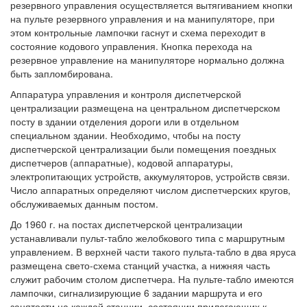
резервного управления осуществляется вытягиванием кнопки
на пульте резервного управления и на манипуляторе, при
этом контрольные лампочки гаснут и схема переходит в
состояние кодового управления. Кнопка перехода на
резервное управление на манипуляторе нормально должна
быть запломбирована.
Аппаратура управления и контроля диспетчерской
централизации размещена на центральном диспетчерском
посту в здании отделения дороги или в отдельном
специальном здании. Необходимо, чтобы на посту
диспетчерской централизации были помещения поездных
диспетчеров (аппаратные), кодовой аппаратуры,
электропитающих устройств, аккумуляторов, устройств связи.
Число аппаратных определяют числом диспетчерских кругов,
обслуживаемых данным постом.
До 1960 г. на постах диспетчерской централизации
устанавливали пульт-табло желобкового типа с маршрутным
управлением. В верхней части такого пульта-табло в два яруса
размещена свето-схема станций участка, а нижняя часть
служит рабочим столом диспетчера. На пульте-табло имеются
лампочки, сигнализирующие 6 задании маршрута и его
занятости на каждой станции, состоянии прилегающих к