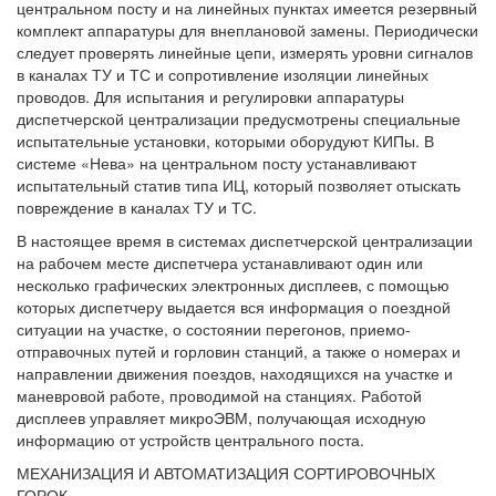
центральном посту и на линейных пунктах имеется резервный
комплект аппаратуры для внеплановой замены. Периодически
следует проверять линейные цепи, измерять уровни сигналов
в каналах ТУ и ТС и сопротивление изоляции линейных
проводов. Для испытания и регулировки аппаратуры
диспетчерской централизации предусмотрены специальные
испытательные установки, которыми оборудуют КИПы. В
системе «Нева» на центральном посту устанавливают
испытательный статив типа ИЦ, который позволяет отыскать
повреждение в каналах ТУ и ТС.
В настоящее время в системах диспетчерской централизации
на рабочем месте диспетчера устанавливают один или
несколько графических электронных дисплеев, с помощью
которых диспетчеру выдается вся информация о поездной
ситуации на участке, о состоянии перегонов, приемо-
отправочных путей и горловин станций, а также о номерах и
направлении движения поездов, находящихся на участке и
маневровой работе, проводимой на станциях. Работой
дисплеев управляет микроЭВМ, получающая исходную
информацию от устройств центрального поста.
МЕХАНИЗАЦИЯ И АВТОМАТИЗАЦИЯ СОРТИРОВОЧНЫХ
ГОРОК