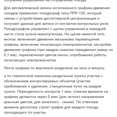
Для автоматической записи исполненного графика движения
поездов применяют поездограф типа ППР-100, который
связан с устройствами диспетчерской централизации и
получает данные для записи от контактов контрольных реле.
Поездографом управляют с щитка управления в передней
части стола пульта-манипулятора. На щитке имеетсй пять
кнопок: включения движения механизма перемещения
графика, включения печатающих электромагнитов, настройки
движения графика (при каждом нажатии передвигает рамку на
0,1 мм), переключения цветов ленты, опробования работы
печатающих электромагнитов.
Лента графика по вертикали разделена на часы и минуты.
а по горизонтали нанесены раздельные пункты участка с
обозначением контролируемых объектов (участки
приближения и удаления, станционные пути) на каждом
пункте. Периодичность контроля 1 мин, отметки времени на
графике делаются через 2 мин (для четного направления
красным цветом,.для нечетного - синим). По отметкам
времени диспетчер строит график для каждого поезда,
проходящего по участку.