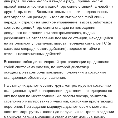
два ряда (по семь кнопок в каждом ряду), причем кнопки
правой зоны относятся к одной горловине станций, а левой - к
другой горловине. Вспомогательные кнопки предназначены
для управления разъединителями высоковольтной линии,
передачи стрелок на местное управление, вызова работников
соответствующей горловины станции из помещения
дежурного по станции или электромеханика, выдачи
разрешения на отправление поезда со станции, находящейся
на автономном управлении, вызова передачи сигналов ТС (в
системах спорадического действия), подсветки табло и
отмены незаконченных действий.
Выносное табло диспетчерской централизации представляет
собой светосхему участка, по которой диспетчер
осуществляет контроль поездного положения и состояния
станционных объектов управления.
На станциях диспетчерского круга контролируется состояние
станционных путей и направление движения находящихся на
них поездов по местоположению головы поезда, занятость
стрелочных изолированных участков, состояние прилегающих
перегонов. При задании маршрута диспетчером с момента
нажатия маршрутных кнопок до получения контроля о задании
маршрута белым мигающим светом горят крайние ячейки