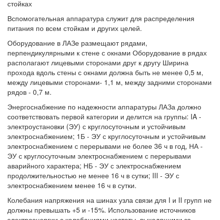
стойках
Вспомогательная аппаратура служит для распределения
питания по всем стойкам и других целей.
Оборудование в ЛАЗе размещают рядами,
перпендикулярными к стене с окнами Оборудование в рядах
располагают лицевыми сторонами друг к другу Ширина
прохода вдоль стены с окнами должна быть не менее 0,5 м,
между лицевыми сторонами- 1,1 м, между задними сторонами
рядов - 0,7 м.
Энергоснабжение по надежности аппаратуры ЛАЗа должно
соответствовать первой категории и делится на группы: IA -
электроустановки (ЭУ) с круглосуточным и устойчивым
электроснабжением; 1Б - ЭУ с круглосуточным и устойчивым
электроснабжением с перерывами не более 36 ч в год, НА -
ЭУ с круглосуточным электроснабжением с перерывами
аварийного характера; НБ - ЭУ с электроснабжением
продолжительностью не менее 16 ч в сутки; III - ЭУ с
электроснабжением менее 16 ч в сутки.
Колебания напряжения на шинах узла связи для I и II групп не
должны превышать +5 и -15%. Использование источников
электроэнергии с колебаниями частоты, выходящими за