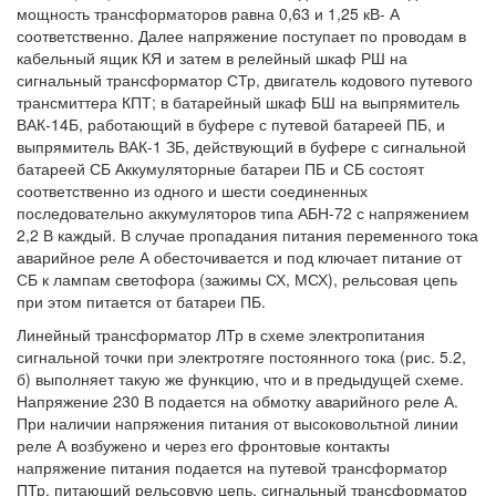
мощность трансформаторов равна 0,63 и 1,25 кВ- А
соответственно. Далее напряжение поступает по проводам в
кабельный ящик КЯ и затем в релейный шкаф РШ на
сигнальный трансформатор СТр, двигатель кодового путевого
трансмиттера КПТ; в батарейный шкаф БШ на выпрямитель
ВАК-14Б, работающий в буфере с путевой батареей ПБ, и
выпрямитель ВАК-1 ЗБ, действующий в буфере с сигнальной
батареей СБ Аккумуляторные батареи ПБ и СБ состоят
соответственно из одного и шести соединенных
последовательно аккумуляторов типа АБН-72 с напряжением
2,2 В каждый. В случае пропадания питания переменного тока
аварийное реле А обесточивается и под ключает питание от
СБ к лампам светофора (зажимы СХ, МСХ), рельсовая цепь
при этом питается от батареи ПБ.
Линейный трансформатор ЛТр в схеме электропитания
сигнальной точки при электротяге постоянного тока (рис. 5.2,
б) выполняет такую же функцию, что и в предыдущей схеме.
Напряжение 230 В подается на обмотку аварийного реле А.
При наличии напряжения питания от высоковольтной линии
реле А возбужено и через его фронтовые контакты
напряжение питания подается на путевой трансформатор
ПТр, питающий рельсовую цепь, сигнальный трансформатор