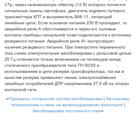
СТр, через низковольтную обмотку (12 В) которого питаются
сигнальные лампы светофора, двигатель кодового путевого
трансмиттера КПТ и выпрямитель ВАК-11, питающий
линейные цепи. Если основное питание 230 В пропадает, то
аварийное реле А обесточивается и через его тыловые
контакты приборы сигнальной точки подключаются к источнику
резервного питания. Аварийное реле А1 контролирует
наличие резервного питания. При электротяге переменного
тока схема электропитания автоблокировки с рельсовой цепью
25 Гц отличается только включением на питающем конце
статического преобразователя типа ПЧ 50/25 и
использованием в цепи резерва трансформатора, так как в
качестве резерва применяют линию электроснабжения
линейных потребителей ДПР напряжением 27,5 кВ на опорах
контактной сети.
⇐
Принципы построения систем автоблокировки
|
Автоматика,
телемеханика и связь на железнодорожном транспорте
|
Автоблокировка постоянного тока
⇒