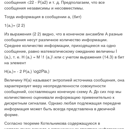
сообщения <22 - Р(а2) и т. д. Предполагаем, что все
сообщения независимы и несовместимы.
Тогда информация в сообщении а, (бит)
1(а,)= (2 2)
Из выражения (2 2) видно, что в конечном ансамбле А разные
сообщения несут различное количество информации.
Среднее количество информации, приходящееся на одно
сообщение, равно математическому ожиданию величины I
(а,), т. е. Н (а,) = М \1 (а,)\ или с учетом выражения (14.3) в бит
на элемент
Н(а,)= - 2 Р(а,) \og2Pia,)
Величину Н(а) называют энтропией источника сообщения, она
характеризует меру неопределенности совокупности
сообщений, составляющих конечную схему А. До сих пор мы
количественно оценивали информацию применительно к
дискретным сигналам. Однако любая подлежащая передаче
информация может быть всегда представлена в двоичной
форме.
Согласно теореме Котельникова содержащуюся в
непрерывном сигнале с ограниченным спектром информацию