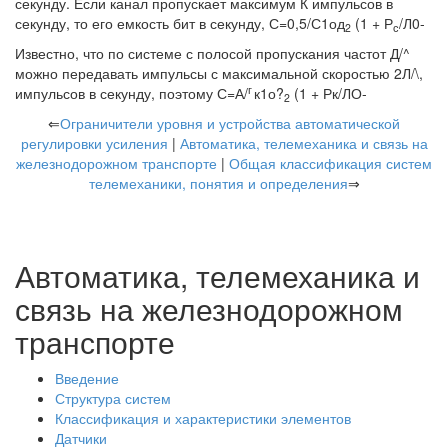
секунду. Если канал пропускает максимум К импульсов в
секунду, то его емкость бит в секунду, С=0,5/С1од
(1 + Р
/Л0-
2
с
Известно, что по системе с полосой пропускания частот Д/^
можно передавать импульсы с максимальной скоростью 2Л/\,
г
импульсов в секунду, поэтому С=А/
к1о?
(1 + Рк/ЛО-
2
⇐
Ограничители уровня и устройства автоматической
регулировки усиления
|
Автоматика, телемеханика и связь на
железнодорожном транспорте
|
Общая классификация систем
телемеханики, понятия и определения
⇒
Автоматика, телемеханика и
связь на железнодорожном
транспорте
Введение
Структура систем
Классификация и характеристики элементов
Датчики