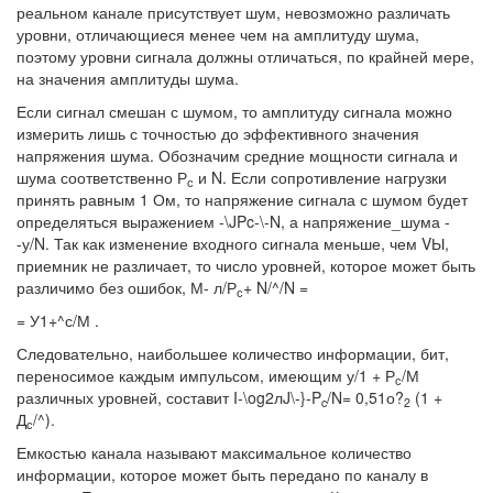
реальном канале присутствует шум, невозможно различать
уровни, отличающиеся менее чем на амплитуду шума,
поэтому уровни сигнала должны отличаться, по крайней мере,
на значения амплитуды шума.
Если сигнал смешан с шумом, то амплитуду сигнала можно
измерить лишь с точностью до эффективного значения
напряжения шума. Обозначим средние мощности сигнала и
шума соответственно Р
и N. Если сопротивление нагрузки
с
принять равным 1 Ом, то напряжение сигнала с шумом будет
определяться выражением -\JPc-\-N, а напряжение_шума -
-у/N. Так как изменение входного сигнала меньше, чем VЫ,
приемник не различает, то число уровней, которое может быть
различимо без ошибок, М- л/Р
+ N/^/N =
с
= У1+^с/М .
Следовательно, наибольшее количество информации, бит,
переносимое каждым импульсом, имеющим у/1 + Р
/М
с
различных уровней, составит I-\og2лJ\-}-P
/N= 0,51о?
(1 +
c
2
Д
/^).
с
Емкостью канала называют максимальное количество
информации, которое может быть передано по каналу в