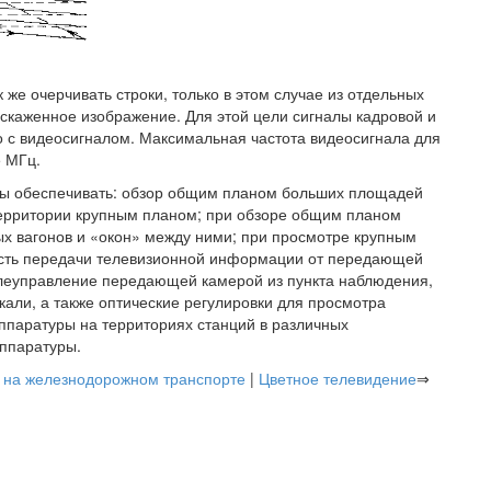
же очерчивать строки, только в этом случае из отдельных
искаженное изображение. Для этой цели сигналы кадровой и
 с видеосигналом. Максимальная частота видеосигнала для
5 МГц.
ы обеспечивать: обзор общим планом больших площадей
территории крупным планом; при обзоре общим планом
ых вагонов и «окон» между ними; при просмотре крупным
ость передачи телевизионной информации от передающей
елеуправление передающей камерой из пункта наблюдения,
али, а также оптические регулировки для просмотра
ппаратуры на территориях станций в различных
аппаратуры.
ь на железнодорожном транспорте
|
Цветное телевидение
⇒