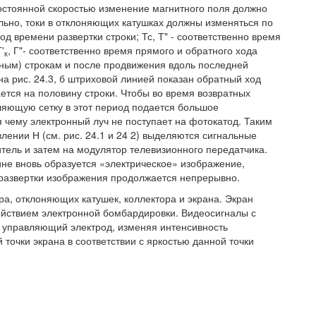
постоянной скоростью изменение магнитного поля должно
ьно, токи в отклоняющих катушках должны изменяться по
иод времени развертки строки; Тс, Т" - соответственно время
'
, Г"- соответственно время прямого и обратного хода
к
тным) строкам и после продвижения вдоль последней
на рис. 24.3, б штриховой линией показан обратный ход
гается на половину строки. Чтобы во время возвратных
ляющую сетку в этот период подается большое
чему электронный луч не поступает на фотокатод. Таким
лении Н (см. рис. 24.1 и 24 2) выделяются сигнальные
тель и затем на модулятор телевизионного передатчика.
тине вновь образуется «электрическое» изображение,
развертки изображения продолжается непрерывно.
ра, отклоняющих катушек, коллектора и экрана. Экран
йствием электронной бомбардировки. Видеосигналы с
 управляющий электрод, изменяя интенсивность
й точки экрана в соответствии с яркостью данной точки