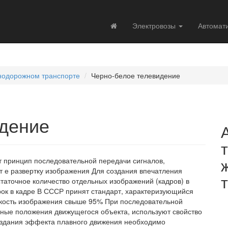
Электровозы
Автомат
знодорожном транспорте
Черно-белое телевидение
идение
т принцип последовательной передачи сигналов,
т е развертку изображения Для создания впечатления
аточное количество отдельных изображений (кадров) в
трок в кадре В СССР принят стандарт, характеризующийся
еткость изображения свыше 95% При последовательной
ные положения движущегося объекта, используют свойство
создания эффекта плавного движения необходимо