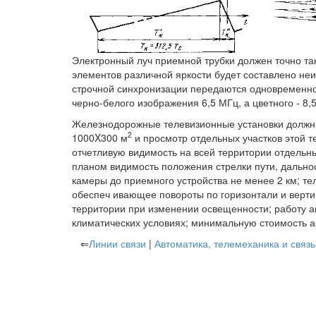
Электронный луч приемной трубки должен точно так 
элементов различной яркости будет составлено не
строчной синхронизации передаются одновременно
черно-белого изображения 6,5 МГц, а цветного - 8,
Железнодорожные телевизионные установки должн
2
1000X300 м
и просмотр отдельных участков этой 
отчетливую видимость на всей территории отдельн
планом видимость положения стрелки пути, дальн
камеры до приемного устройства не менее 2 км; т
обеспеч ивающее повороты по горизонтали и вертик
территории при изменении освещенности; работу а
климатических условиях; минимальную стоимость 
⇐
Линии связи
|
Автоматика, телемеханика и связ