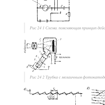
Рис 24 1 Схема. поясняющая принцип де
Рис 24 2 Трубка с мозаичным фотокатод