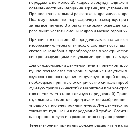
передавать не менее 25 кадров в секунду. Однако 
освещенности как мерцание экрана Для устранения
При последовательной развертке кадра число кадр
Поэтому применяют чересстрочную развертку, при к
затем все четные. В этом случае экран освещается
раза выше частоты смены кадров и можно ограничит
Принцип телевизионной передачи заключается в с
изображения, через оптическую систему поступают
световые колебания преобразуются в электрические
синхронизирующими импульсами приходят на модуля
Для синхронизации движения луча в приемной тру
пункта посылаются синхронизирующие импульсы в к
звукового сопровождения модулирует второй перед
необходимо принятые электрические сигналы преоб
лучевую трубку (кинескоп) с магнитной или электр
отклонением его (аналогичную передающей) Приня
отдельных элементов передаваемого изображения, 
управляют его электронным лучом. Луч движется 
такому же пути, как и в передающей трубке. Свече
электронного луча и в разных точках экрана разли
Телевизионный приемник должен разделить и напра