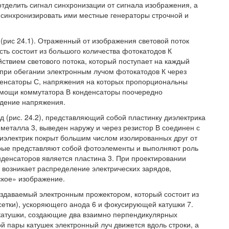
отделить сигнал синхронизации от сигнала изображения, а
и синхронизировать ими местные генераторы строчной и
рис 24.1). Отраженный от изображения световой поток
сть состоит из большого количества фотокатодов К
ствием светового потока, который поступает на каждый
 при обегании электронным лучом фотокатодов К через
денсаторы С, напряжения на которых пропорциональны
омощи коммутатора В конденсаторы поочередно
адение напряжения.
 (рис. 24.2), представляющий собой пластинку диэлектрика
 металла 3, выведен наружу и через резистор В соединен с
иэлектрик покрыт большим числом изолированных друг от
орые представляют собой фотоэлементы и выполняют роль
нденсаторов является пластина 3. При проектировании
 возникает распределение электрических зарядов,
кое» изображение.
оздаваемый электронным прожектором, который состоит из
(сетки), ускоряющего анода 6 и фокусирующей катушки 7.
 катушки, создающие два взаимно перпендикулярных
 пары катушек электронный луч движется вдоль строки, а