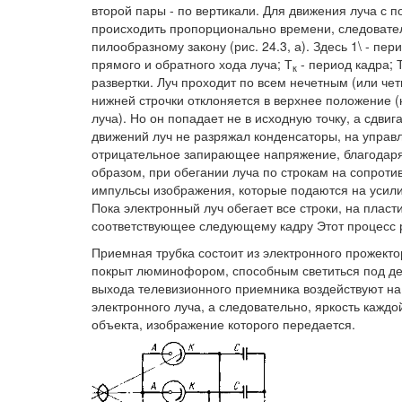
второй пары - по вертикали. Для движения луча с 
происходить пропорционально времени, следовател
пилообразному закону (рис. 24.3, а). Здесь 1\ - пер
прямого и обратного хода луча; Т
- период кадра; Т
к
развертки. Луч проходит по всем нечетным (или че
нижней строчки отклоняется в верхнее положение (
луча). Но он попадает не в исходную точку, а сдви
движений луч не разряжал конденсаторы, на управ
отрицательное запирающее напряжение, благодаря 
образом, при обегании луча по строкам на сопротив
импульсы изображения, которые подаются на усили
Пока электронный луч обегает все строки, на плас
соответствующее следующему кадру Этот процесс 
Приемная трубка состоит из электронного прожекто
покрыт люминофором, способным светиться под де
выхода телевизионного приемника воздействуют на
электронного луча, а следовательно, яркость каждо
объекта, изображение которого передается.