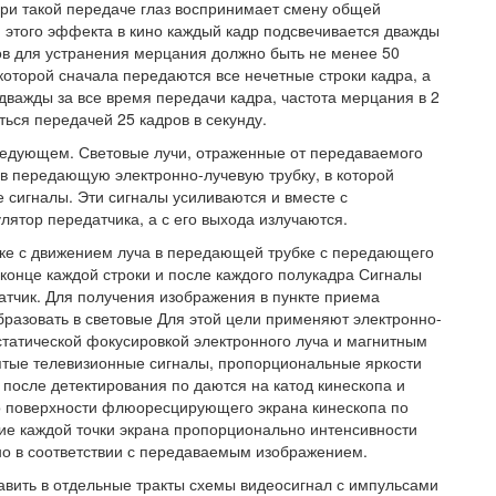
при такой передаче глаз воспринимает смену общей
 этого эффекта в кино каждый кадр подсвечивается дважды
ов для устранения мерцания должно быть не менее 50
оторой сначала передаются все нечетные строки кадра, а
 дважды за все время передачи кадра, частота мерцания в 2
ься передачей 25 кадров в секунду.
ледующем. Световые лучи, отраженные от передаваемого
 в передающую электронно-лучевую трубку, в которой
 сигналы. Эти сигналы усиливаются и вместе с
тор передатчика, а с его выхода излучаются.
бке с движением луча в передающей трубке с передающего
онце каждой строки и после каждого полукадра Сигналы
атчик. Для получения изображения в пункте приема
разовать в световые Для этой цели применяют электронно-
остатической фокусировкой электронного луча и магнитным
тые телевизионные сигналы, пропорциональные яркости
после детектирования по даются на катод кинескопа и
по поверхности флюоресцирующего экрана кинескопа по
ние каждой точки экрана пропорционально интенсивности
чно в соответствии с передаваемым изображением.
вить в отдельные тракты схемы видеосигнал с импульсами