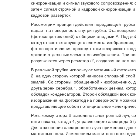
синхронизации и сигнал звукового сопровождения; 
затем сигнал строчной и кадровой синхронизации 
кадровой разверток.
Рассмотрим принцип действия передающей трубки (
падает на поверхность внутри трубки. Эта поверхно
(фотосопротивлений) с общими анодами А. Под дей
катод от соответствующего элемента изображения,
фотосопротивления проходят токи и заряжают кон
яркости отдельных элементов изображения. При п
разряжаются через резистор /?, создавая на нем п
В реальной трубке используют мозаичный фотокатод
2, на одну сторону которой нанесен сплошной слой
землей. Со стороны, обращенной к изображению, д
друга зерен серебра 1, обработанных цезием, кот
обкладок конденсаторов. Второй обкладкой всех ко
изображения на фотокатод на поверхности мозаики
представляющее собой потенциальное «электричес
Роль коммутатора В выполняет электронный луч, с
нити накала, катода 4, управляющего электрода 5 
Для отклонения электронного луча применяют две
магнитных поля. Изменением магнитного поля одной