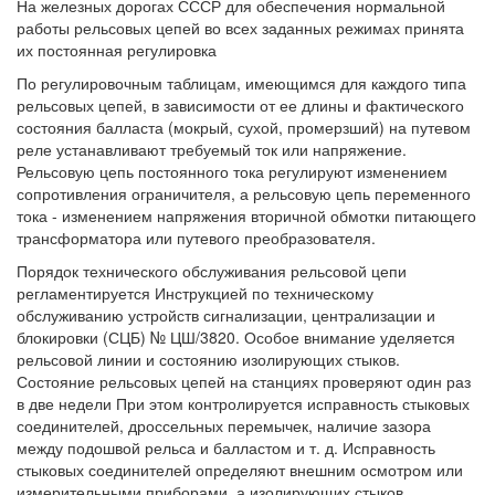
На железных дорогах СССР для обеспечения нормальной
работы рельсовых цепей во всех заданных режимах принята
их постоянная регулировка
По регулировочным таблицам, имеющимся для каждого типа
рельсовых цепей, в зависимости от ее длины и фактического
состояния балласта (мокрый, сухой, промерзший) на путевом
реле устанавливают требуемый ток или напряжение.
Рельсовую цепь постоянного тока регулируют изменением
сопротивления ограничителя, а рельсовую цепь переменного
тока - изменением напряжения вторичной обмотки питающего
трансформатора или путевого преобразователя.
Порядок технического обслуживания рельсовой цепи
регламентируется Инструкцией по техническому
обслуживанию устройств сигнализации, централизации и
блокировки (СЦБ) № ЦШ/3820. Особое внимание уделяется
рельсовой линии и состоянию изолирующих стыков.
Состояние рельсовых цепей на станциях проверяют один раз
в две недели При этом контролируется исправность стыковых
соединителей, дроссельных перемычек, наличие зазора
между подошвой рельса и балластом и т. д. Исправность
стыковых соединителей определяют внешним осмотром или
измерительными приборами, а изолирующих стыков