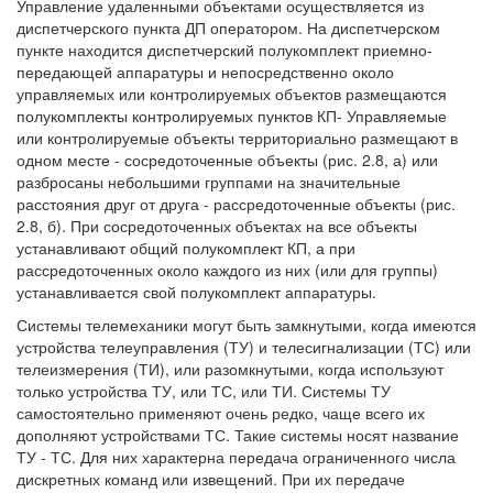
Управление удаленными объектами осуществляется из
диспетчерского пункта ДП оператором. На диспетчерском
пункте находится диспетчерский полукомплект приемно-
передающей аппаратуры и непосредственно около
управляемых или контролируемых объектов размещаются
полукомплекты контролируемых пунктов КП- Управляемые
или контролируемые объекты территориально размещают в
одном месте - сосредоточенные объекты (рис. 2.8, а) или
разбросаны небольшими группами на значительные
расстояния друг от друга - рассредоточенные объекты (рис.
2.8, б). При сосредоточенных объектах на все объекты
устанавливают общий полукомплект КП, а при
рассредоточенных около каждого из них (или для группы)
устанавливается свой полукомплект аппаратуры.
Системы телемеханики могут быть замкнутыми, когда имеются
устройства телеуправления (ТУ) и телесигнализации (ТС) или
телеизмерения (ТИ), или разомкнутыми, когда используют
только устройства ТУ, или ТС, или ТИ. Системы ТУ
самостоятельно применяют очень редко, чаще всего их
дополняют устройствами ТС. Такие системы носят название
ТУ - ТС. Для них характерна передача ограниченного числа
дискретных команд или извещений. При их передаче