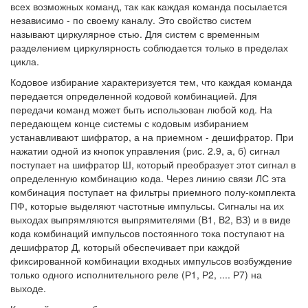
всех возможных команд, так как каждая команда посылается
независимо - по своему каналу. Это свойство систем
называют циркулярное стью. Для систем с временным
разделением циркулярность соблюдается только в пределах
цикла.
Кодовое избирание характеризуется тем, что каждая команда
передается определенной кодовой комбинацией. Для
передачи команд может быть использован любой код. На
передающем конце системы с кодовым избиранием
устанавливают шифратор, а на приемном - дешифратор. При
нажатии одной из кнопок управления (рис. 2.9, а, б) сигнал
поступает на шифратор Ш, который преобразует этот сигнал в
определенную комбинацию кода. Через линию связи ЛС эта
комбинация поступает на фильтры приемного полу-комплекта
ПФ, которые выделяют частотные импульсы. Сигналы на их
выходах выпрямляются выпрямителями (В1, В2, ВЗ) и в виде
кода комбинаций импульсов постоянного тока поступают на
дешифратор Д, который обеспечивает при каждой
фиксированной комбинации входных импульсов возбуждение
только одного исполнительного реле (Р1, Р2, .... Р7) на
выходе.