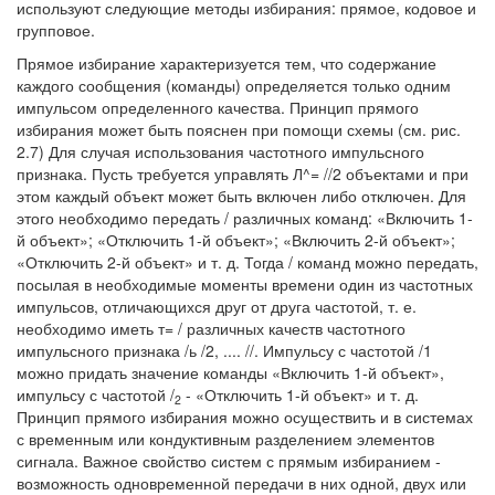
используют следующие методы избирания: прямое, кодовое и
групповое.
Прямое избирание характеризуется тем, что содержание
каждого сообщения (команды) определяется только одним
импульсом определенного качества. Принцип прямого
избирания может быть пояснен при помощи схемы (см. рис.
2.7) Для случая использования частотного импульсного
признака. Пусть требуется управлять Л^= //2 объектами и при
этом каждый объект может быть включен либо отключен. Для
этого необходимо передать / различных команд: «Включить 1-
й объект»; «Отключить 1-й объект»; «Включить 2-й объект»;
«Отключить 2-й объект» и т. д. Тогда / команд можно передать,
посылая в необходимые моменты времени один из частотных
импульсов, отличающихся друг от друга частотой, т. е.
необходимо иметь т= / различных качеств частотного
импульсного признака /ь /2, .... //. Импульсу с частотой /1
можно придать значение команды «Включить 1-й объект»,
импульсу с частотой /
- «Отключить 1-й объект» и т. д.
2
Принцип прямого избирания можно осуществить и в системах
с временным или кондуктивным разделением элементов
сигнала. Важное свойство систем с прямым избиранием -
возможность одновременной передачи в них одной, двух или