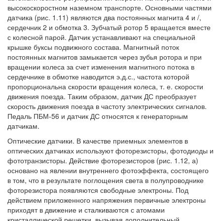
высокоскоростном наземном транспорте. Основными частями
датчика (рис. 1.11) являются два постоянных магнита 4 и /,
сердечник 2 и обмотка 3. Зубчатый ротор 5 вращается вместе
с колесной парой. Датчик устанавливают на специальной
крышке буксы подвижного состава. Магнитный поток
постоянных магнитов замыкается через зубья ротора и при
вращении колеса за счет изменения магнитного потока в
сердечнике в обмотке наводится э.д.с., частота которой
пропорциональна скорости вращения колеса, т. е. скорости
движения поезда. Таким образом, датчик ДС преобразует
скорость движения поезда в частоту электрических сигналов.
Педаль ПБМ-56 и датчик ДС относятся к генераторным
датчикам.
Оптические датчики. В качестве приемных элементов в
оптических датчиках используют фоторезисторы, фотодиоды и
фототранзисторы. Действие фоторезисторов (рис. 1.12, а)
основано на явлении внутреннего фотоэффекта, состоящего
в том, что в результате поглощения света в полупроводнике
фоторезистора появляются свободные электроны. Под
действием приложенного напряжения первичные электроны
приходят в движение и сталкиваются с атомами
кристаллической решетки, вызывая дополнительный