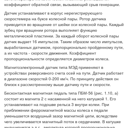
коэффициент обратной связи, вызывающий срыв генерации.
Датчик устанавливают в корпус нерегистрирующего
скоростемера на буксе колесной пары. Ротор датчика
приводится во вращение от шейки оси колесной пары. Каждый
зубец при вращении ротора выполняет функцию
металлической пластинки. За каждый оборот колесной пары
датчик выдает 16 импульсов. Таким образом число импульсов,
выработанных датчиком, пропорционально пройденному пути,
а их частота - скорости движения. Коэффициент
пропорциональности определяется диаметром колеса.
Магнитоэлектронный датчик типа МЭД применяют в
устройствах реверсивного счета осей на пути. Датчик работает
в диапазоне скоростей 0-200 км/ч. По принципу действия он
близок к рассмотренному выше датчику пути и скорости.
Бесконтактная магнитная педаль типа ПБМ-56 (рис. 1.10, а)
состоит из магнита 2 с насаженной на него катушкой 1. Его
устанавливают на подошве рельса 3 внутри колеи. При
приближении ферромагнитной массы колеса к педали
уменьшается воздушный зазор магнитной цепи, вследствие
чего увеличивается магнитный поток в сердечнике. В катушке
индуцируется э.д.с., амплитуда которой пропорциональна