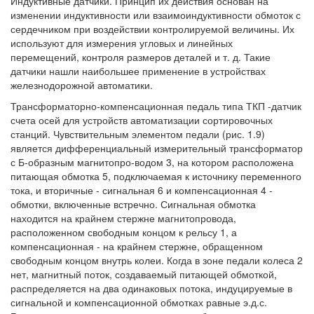
Индуктивные датчики. Принцип их действия основан на
изменении индуктивности или взаимоиндуктивности обмоток с
сердечником при воздействии контролируемой величины. Их
используют для измерения угловых и линейных
перемещений, контроля размеров деталей и т. д. Такие
датчики нашли наибольшее применение в устройствах
железнодорожной автоматики.
Трансформаторно-компенсационная педаль типа ТКП -датчик
счета осей для устройств автоматизации сортировочных
станций. Чувствительным элементом педали (рис. 1.9)
является дифференциальный измерительный трансформатор
с Б-образным магнитопро-водом 3, на котором расположена
питающая обмотка 5, подключаемая к источнику переменного
тока, и вторичные - сигнальная 6 и компенсационная 4 -
обмотки, включенные встречно. Сигнальная обмотка
находится на крайнем стержне магнитопровода,
расположенном свободным концом к рельсу 1, а
компенсационная - на крайнем стержне, обращенном
свободным концом внутрь колеи. Когда в зоне педали колеса 2
нет, магнитный поток, создаваемый питающей обмоткой,
распределяется на два одинаковых потока, индуцируемые в
сигнальной и компенсационной обмотках равные э.д.с.