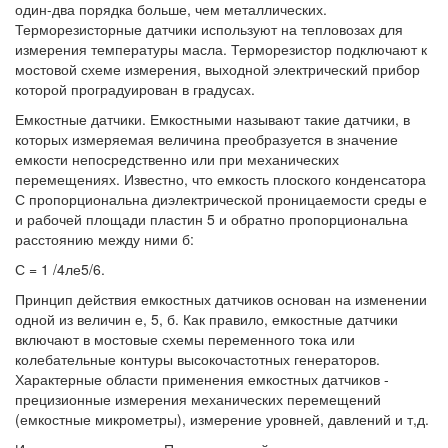
один-два порядка больше, чем металлических.
Терморезисторные датчики используют на тепловозах для
измерения температуры масла. Терморезистор подключают к
мостовой схеме измерения, выходной электрический прибор
которой проградуирован в градусах.
Емкостные датчики. Емкостными называют такие датчики, в
которых измеряемая величина преобразуется в значение
емкости непосредственно или при механических
перемещениях. Известно, что емкость плоского конденсатора
С пропорциональна диэлектрической проницаемости среды е
и рабочей площади пластин 5 и обратно пропорциональна
расстоянию между ними б:
С = 1 /4ле5/6.
Принцип действия емкостных датчиков основан на изменении
одной из величин е, 5, б. Как правило, емкостные датчики
включают в мостовые схемы переменного тока или
колебательные контуры высокочастотных генераторов.
Характерные области применения емкостных датчиков -
прецизионные измерения механических перемещений
(емкостные микрометры), измерение уровней, давлений и т,д.