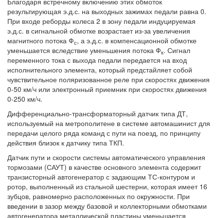
Благодаря встречному включению этих обмоток
результирующая э.д.с. на выходных зажимах педали равна 0.
При входе реборды колеса 2 в зону педали индуцируемая
э.д.с. в сигнальной обмотке возрастает из-за увеличения
магнитного потока Ф
, а э.д.с. в компенсационной обмотке
с
уменьшается вследствие уменьшения потока Ф
. Сигнал
к
переменного тока с выхода педали передается на вход
исполнительного элемента, который предстайляет собой
чувствительное поляризованное реле при скоростях движения
0-50 км/ч или электронный приемник при скоростях движения
0-250 км/ч.
Дифференциально-трансформаторный датчик типа ДТ,
используемый на метрополитене в системе автомашинист для
передачи целого ряда команд с пути на поезд, по принципу
действия близок к датчику типа ТКП.
Датчик пути и скорости системы автоматического управления
тормозами (САУТ) в качестве основного элемента содержит
транзисторный автогенератор с задающим ТС-контуром и
ротор, выполненный из стальной шестерни, которая имеет 16
зубцов, равномерно расположенных по окружности. При
введении в зазор между базовой и коллекторными обмотками
автогенератора металлической пластины уменьшается