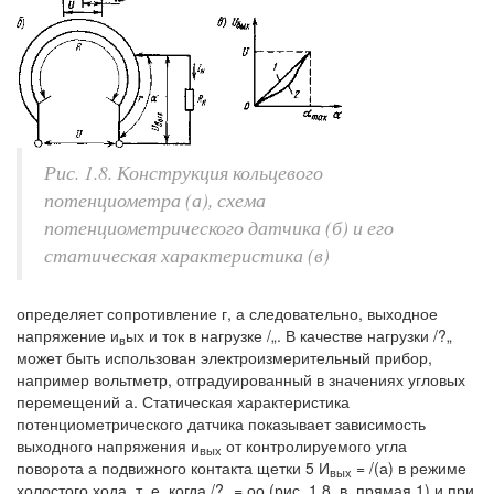
Рис. 1.8. Конструкция кольцевого
потенциометра (а), схема
потенциометрического датчика (б) и его
статическая характеристика (в)
определяет сопротивление г, а следовательно, выходное
напряжение и
ых и ток в нагрузке /„. В качестве нагрузки /?„
в
может быть использован электроизмерительный прибор,
например вольтметр, отградуированный в значениях угловых
перемещений а. Статическая характеристика
потенциометрического датчика показывает зависимость
выходного напряжения и
от контролируемого угла
вых
поворота а подвижного контакта щетки 5 И
= /(а) в режиме
вых
холостого хода, т. е. когда /?„ = оо (рис. 1.8, в, прямая 1) и при