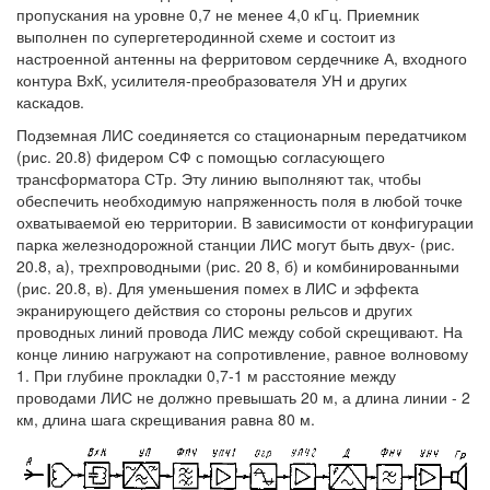
пропускания на уровне 0,7 не менее 4,0 кГц. Приемник
выполнен по супергетеродинной схеме и состоит из
настроенной антенны на ферритовом сердечнике А, входного
контура ВхК, усилителя-преобразователя УН и других
каскадов.
Подземная ЛИС соединяется со стационарным передатчиком
(рис. 20.8) фидером СФ с помощью согласующего
трансформатора СТр. Эту линию выполняют так, чтобы
обеспечить необходимую напряженность поля в любой точке
охватываемой ею территории. В зависимости от конфигурации
парка железнодорожной станции ЛИС могут быть двух- (рис.
20.8, а), трехпроводными (рис. 20 8, б) и комбинированными
(рис. 20.8, в). Для уменьшения помех в ЛИС и эффекта
экранирующего действия со стороны рельсов и других
проводных линий провода ЛИС между собой скрещивают. На
конце линию нагружают на сопротивление, равное волновому
1
. При глубине прокладки 0,7-1 м расстояние между
проводами ЛИС не должно превышать 20 м, а длина линии - 2
км, длина шага скрещивания равна 80 м.