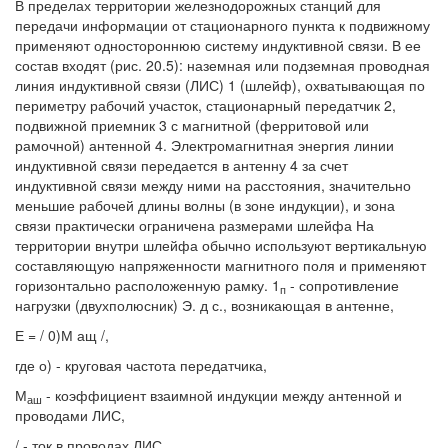
В пределах территории железнодорожных станций для
передачи информации от стационарного пункта к подвижному
применяют одностороннюю систему индуктивной связи. В ее
состав входят (рис. 20.5): наземная или подземная проводная
линия индуктивной связи (ЛИС) 1 (шлейф), охватывающая по
периметру рабочий участок, стационарный передатчик 2,
подвижной приемник 3 с магнитной (ферритовой или
рамочной) антенной 4. Электромагнитная энергия линии
индуктивной связи передается в антенну 4 за счет
индуктивной связи между ними на расстояния, значительно
меньшие рабочей длины волны (в зоне индукции), и зона
связи практически ограничена размерами шлейфа На
территории внутри шлейфа обычно используют вертикальную
составляющую напряженности магнитного поля и применяют
горизонтально расположенную рамку. 1
- сопротивление
п
нагрузки (двухполюсник) Э. д с., возникающая в антенне,
Е = / 0)М ащ /,
где о) - круговая частота передатчика,
М
- коэффициент взаимной индукции между антенной и
аш
проводами ЛИС,
/ - ток в проводах ЛИС