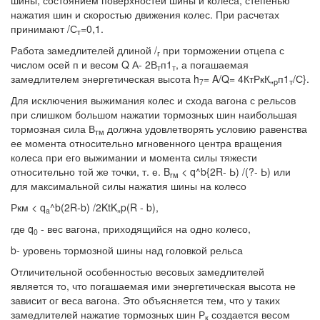
шины, состоянием поверхностей шины и колеса, степенью
нажатия шин и скоростью движения колес. При расчетах
принимают /С
=0,1.
т
Работа замедлителей длиной /
при торможении отцепа с
г
числом осей п и весом Q А- 2В
п1
, а погашаемая
т
т
замедлителем энергетическая высота h
= A/Q= 4КтРкК„
п1
/С}.
7
р
т
Для исключения выжимания колес и схода вагона с рельсов
при слишком большом нажатии тормозных шин наибольшая
тормозная сила В
должна удовлетворять условию равенства
тм
ее момента относительно мгновенного центра вращения
колеса при его выжимании и момента силы тяжести
относительно той же точки, т. е. B
< q^b{2R- Ь) /(?- Ь) или
rм
для максимальной силы нажатия шины на колесо
Ркм < q
^b(2R-b) /2KtK„p(R - b),
a
где q
- вес вагона, приходящийся на одно колесо,
0
b- уровень тормозной шины над головкой рельса
Отличительной особенностью весовых замедлителей
является то, что погашаемая ими энергетическая высота не
зависит ог веса вагона. Это объясняется тем, что у таких
замедлителей нажатие тормозных шин Р
создается весом
к