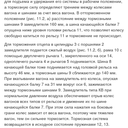
для подъема и удержания его системы в рабочем положении,
а тормозную силу определяют трением между колесами
вагона и шинами за счет веса вагона. В отторможенном
положении (рис. 11.2, а) расстояние между тормозными
шинами 9 замедлителя 160 мм, а шина качающейся балки 7
опущена ниже уровня головки рельса 11, что позволяет колесу
свободно катиться по рельсу 11 и торможение не происходит.
Для торможения отцепа в цилиндры 3 с поршнями 2
замедлителя подается сжатый воздух (рис. 11.2, б), рама 10 с
помощью двуплечего рычага 1, закрепленного на оси 14,
одноплечего рычага 4 и рычагов 5 поднимается. Шина 8
качающей балки тоже поднимается над головкой рельса на
высоту 46 мм, а тормозные шины 9 сближаются до 140 мм.
При вкатывании вагона на замедлитель его колеса, опуская
качающуюся балку 7 на 31 мм вокруг оси 6, зажимаются
между тормозными шинами 9. Замедлитель типа КВ при
нормальном давлении воздуха обеспечивает отрыв колес
вагонов всех типов от рельсов и движение их по шине
качающейся балки 7. При этом сила нажатия на боковые
грани колес зависит от веса вагона, поэтому чем тяжелее
вагон, тем он сильнее тормозится. Тормозная система
возвращается в исходное состояние пружинами 12, 13.