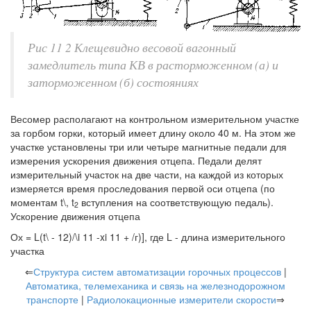
Рис 11 2 Клещевидно весовой вагонный
замедлитель типа КВ в расторможенном (а) и
заторможенном (б) состояниях
Весомер располагают на контрольном измерительном участке
за горбом горки, который имеет длину около 40 м. На этом же
участке установлены три или четыре магнитные педали для
измерения ускорения движения отцепа. Педали делят
измерительный участок на две части, на каждой из которых
измеряется время проследования первой оси отцепа (по
моментам t\, t
вступления на соответствующую педаль).
2
Ускорение движения отцепа
Ох = L(t\ - 12)/\i 11 -xi 11 + /г)], где L - длина измерительного
участка
⇐
Структура систем автоматизации горочных процессов
|
Автоматика, телемеханика и связь на железнодорожном
транспорте
|
Радиолокационные измерители скорости
⇒