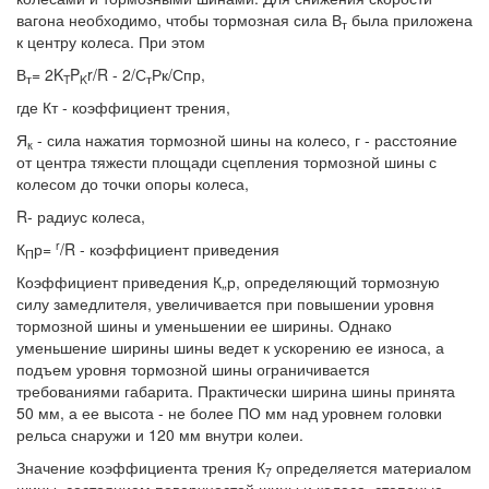
вагона необходимо, чтобы тормозная сила В
была приложена
т
к центру колеса. При этом
В
= 2K
P
r/R - 2/С
Рк/Спр,
т
T
K
т
где Кт - коэффициент трения,
Я
- сила нажатия тормозной шины на колесо, г - расстояние
к
от центра тяжести площади сцепления тормозной шины с
колесом до точки опоры колеса,
R- радиус колеса,
r
К
р=
/R - коэффициент приведения
П
Коэффициент приведения К„р, определяющий тормозную
силу замедлителя, увеличивается при повышении уровня
тормозной шины и уменьшении ее ширины. Однако
уменьшение ширины шины ведет к ускорению ее износа, а
подъем уровня тормозной шины ограничивается
требованиями габарита. Практически ширина шины принята
50 мм, а ее высота - не более ПО мм над уровнем головки
рельса снаружи и 120 мм внутри колеи.
Значение коэффициента трения К
определяется материалом
7