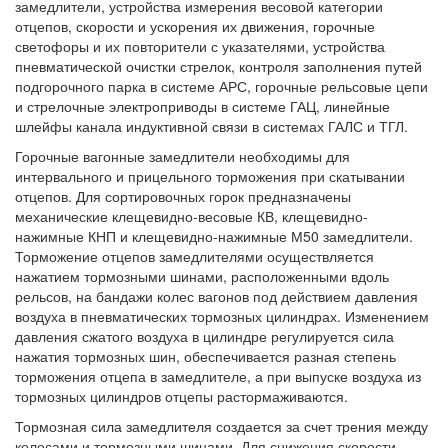
замедлители, устройства измерения весовой категории
отцепов, скорости и ускорения их движения, горочные
светофоры и их повторители с указателями, устройства
пневматической очистки стрелок, контроля заполнения путей
подгорочного парка в системе АРС, горочные рельсовые цепи
и стрелочные электроприводы в системе ГАЦ, линейные
шлейфы канала индуктивной связи в системах ГАЛС и ТГЛ.
Горочные вагонные замедлители необходимы для
интервального и прицельного торможения при скатывании
отцепов. Для сортировочных горок предназначены
механические клещевидно-весовые КВ, клещевидно-
нажимные КНП и клещевидно-нажимные М50 замедлители.
Торможение отцепов замедлителями осуществляется
нажатием тормозными шинами, расположенными вдоль
рельсов, на бандажи колес вагонов под действием давления
воздуха в пневматических тормозных цилиндрах. Изменением
давления сжатого воздуха в цилиндре регулируется сила
нажатия тормозных шин, обеспечивается разная степень
торможения отцепа в замедлителе, а при выпуске воздуха из
тормозных цилиндров отцепы растормаживаются.
Тормозная сила замедлителя создается за счет трения между
колесами и тормозными шинами. Для снижения скорости