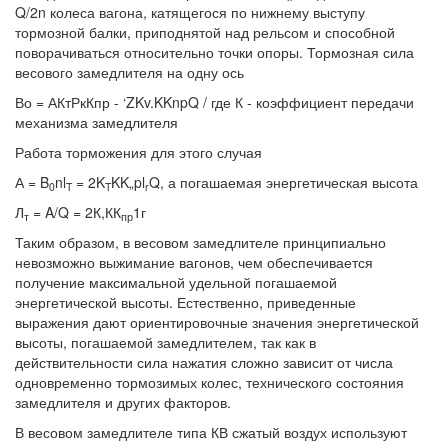
Q/2n колеса вагона, катящегося по нижнему выступу
тормозной балки, приподнятой над рельсом и способной
поворачиваться относительно точки опоры. Тормозная сила
весового замедлителя на одну ось
Во = АКтРкКпр - ‘ZKv.KKnpQ / где К - коэффициент передачи
механизма замедлителя
Работа торможения для этого случая
А = B
nl
= 2K
KK„pl
Q, а погашаемая энергетическая высота
0
T
T
r
Л
= A/Q = 2К,КК
1г
т
пр
Таким образом, в весовом замедлителе принципиально
невозможно выжимание вагонов, чем обеспечивается
получение максимальной удельной погашаемой
энергетической высоты. Естественно, приведенные
выражения дают ориентировочные значения энергетической
высоты, погашаемой замедлителем, так как в
действительности сила нажатия сложно зависит от числа
одновременно тормозимых колес, технического состояния
замедлителя и других факторов.
В весовом замедлителе типа КВ сжатый воздух используют