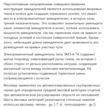
Перспективным направлением совершенствования
конструкции замедлителей является использование вихревых
токов в колесе для создания тормозного усилия, что имеет
место в электромагнитных замедлителях, в которых силы
трения незначительны. Это позволяет значительно уменьшить
износ элементов замедлителя и колес, полнее использовать
мощности замедлителя, так как тормозная сила не зависит от
погодных условий и состояния поверхностей трения. Кроме
этого, небольшая длина замедлителя дает возможность его
размещения на кривых участках пути.
Электромагнитный замедлитель типа ЭМЗ-4-74 содержит
магни-топровод, охватывающий рельс снизу, на котором с
обеих сторон от рельса расположены катушки, создающие
магнитный поток между полюсами магнитопровода. На
полюсах установлены подвижные тормозные шины,
соприкасающиеся с колесом.
Весомер применяют на автоматизированных сортировочных
горках для определения средней весовой категории отцепов
при автоматическом регулировании скорости их скатывания.
Шесть весовых категорий различаются степенью нажатия
колеса иа весомер: легкая - до 1,7 тс, легкосредняя - до 3,