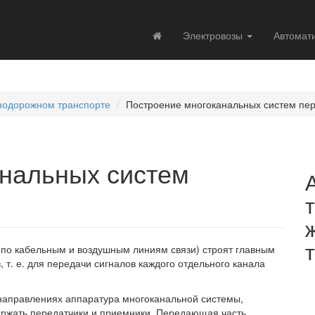
Электровозы
Автомат
знодорожном транспорте
Построение многоканальных систем пе
нальных систем
по кабельным и воздушным линиям связи) строят главным
 т. е. для передачи сигналов каждого отдельного канала
аправлениях аппаратура многоканальной системы,
ержать передатчики и приемники. Передающая часть