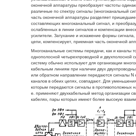
оконечной аппаратуры преобразует частоты одинак
различные по спектру сигналы (многоканальный си
часть оконечной аппаратуры разделяет пришедшие 
составляющих многоканальный сигнал, и преобразуе
ослабленных в линии сигналов и компенсации вне
усилители. Затухание и искажение формы сигнала,
цепи, компенсирует, приемная часть оконечной ап
Многоканальные системы передачи, как и каналы то
однополосной четырехпроводной и двухполосной 
систему обычно используют для организации мног
кабельным линиям при наличии двух двухпроводных 
или обратном направлении передаются сигналы N к
каналов в обеих цепях, совпадают. Для уменьшени
которым передаются сигналы в противоположных на
е. применяют двухкабельный метод организации св
кабелях, пары которых имеют более высокую взаи