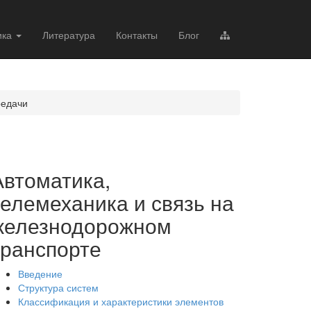
ика
Литература
Контакты
Блог
редачи
Автоматика,
телемеханика и связь на
железнодорожном
транспорте
Введение
Структура систем
Классификация и характеристики элементов