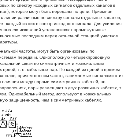
овых по спектру исходных сигналов отдельных каналов в
гнал), которые могут быть переданы по цепи. Приемная
с линии различные по спектру сигналы отдельных каналов,
т каждый из них в спектр исходного сигнала. Для усиления
сенных ею искажений устанавливают промежуточные
 вносимые последним перед оконечной станцией участком
паратуры.
нальной частоты, могут быть организованы по
системам передачи. Однополосную четырехпроводную
оканальной связи по симметричным и коаксиальным
цепей, т. е. кабельных пар. По каждой из цепей в прямом
аналов, причем полосы частот, занимаемые сигналами этих
я влияния между парами симметричных кабелей, по
правлениях, пары размещают в двух различных кабелях, т.
язи. Однокабельный метод используют в коаксиальных
мную защищенность, чем в симметричных кабелях.