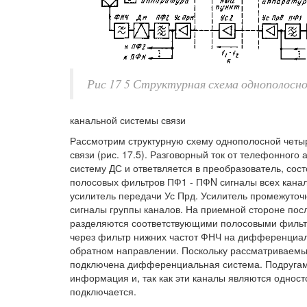
Рис 17 5 Структурная схема однополосн
канальной системы связи
Рассмотрим структурную схему однополосной четы
связи (рис. 17.5). Разговорный ток от телефонног
систему ДС и ответвляется в преобразователь, со
полосовых фильтров ПФ1 - ПФN сигналы всех канал
усилитель передачи Ус Прд. Усилитель промежуточно
сигналы группы каналов. На приемной стороне пос
разделяются соответствующими полосовыми фильтр
через фильтр нижних частот ФНЧ на дифференциаль
обратном направлении. Поскольку рассматриваемый
подключена дифференциальная система. Подругам
информация и, так как эти каналы являются одно
подключается.