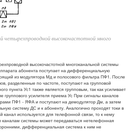
ой четырехпроводной высокочастотной много
рехпроводной высокочастотной многоканальной системы
о аппарата абонента поступает на дифференциальную
стоящий из модулятора Мд и полосового фильтра ПФ1. После
ов, разделенные по частоте, поступают на групповой
го пункта Ус1 также является групповым, так как усиливает
ле группового усилителя приема Ус Прм сигналы каналов
ами ПФ1 - ЯФА и поступают на демодулятор Дм, а затем
ную систему ДС и к абоненту. Аналогично проходят токи в
 канал используется для телефонной связи, то к нему
 каналам системы может передаваться нетелефонная
сторонними, дифференциальная система к ним не