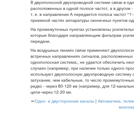
В двухполосной двухпроводной системе связи в од
расположенных в одной полосе частот, а в другом -
т. е. в направлении А передается полоса частот ^1--
приемной частях аппаратуры оконечных пунктов о
На промежуточных пунктах установлены усилительн
которые благодаря направляющим фильтрам усилив
передачи.
На воздушных линиях связи применяют двухполосны
встречных направлениях сигналов, расположенных 
однополосная система;, не удается обеспечить н
случаях (например, при наличии только одного пр
используют двухполосную двухпроводную систему с
затухание, чем кабельные, то число промежуточных
редко - через 80-120 км (например, для 12-канальн
цепи-через 12-20 км.
⇐
Одно- и двусторонние каналы
|
Автоматика, теле
многок