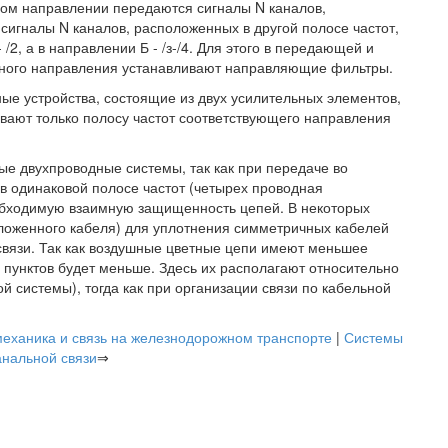
ном направлении передаются сигналы N каналов,
 сигналы N каналов, расположенных в другой полосе частот,
 /2, а в направлении Б - /з-/4. Для этого в передающей и
дного направления устанавливают направляющие фильтры.
ые устройства, состоящие из двух усилительных элементов,
ают только полосу частот соответствующего направления
е двухпроводные системы, так как при передаче во
в одинаковой полосе частот (четырех проводная
еобходимую взаимную защищенность цепей. В некоторых
оложенного кабеля) для уплотнения симметричных кабелей
вязи. Так как воздушные цветные цепи имеют меньшее
 пунктов будет меньше. Здесь их располагают относительно
ой системы), тогда как при организации связи по кабельной
механика и связь на железнодорожном транспорте
|
Системы
анальной связи
⇒