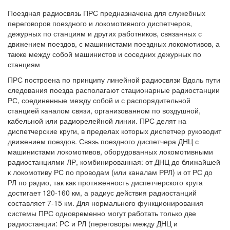
Поездная радиосвязь ПРС предназначена для служебных
переговоров поездного и локомотивного диспетчеров,
дежурных по станциям и других работников, связанных с
движением поездов, с машинистами поездных локомотивов, а
также между собой машинистов и соседних дежурных по
станциям
ПРС построена по принципу линейной радиосвязи Вдоль пути
следования поезда располагают стационарные радиостанции
РС, соединенные между собой и с распорядительной
станцией каналом связи, организованном по воздушной,
кабельной или радиорелейной линии. ПРС делят на
диспетчерские круги, в пределах которых диспетчер руководит
движением поездов. Связь поездного диспетчера ДНЦ с
машинистами локомотивов, оборудованных локомотивными
радиостанциями ЛР, комбинированная: от ДНЦ до ближайшей
к локомотиву РС по проводам (или каналам РРЛ) и от РС до
РЛ по радио, так как протяженность диспетчерского круга
достигает 120-160 км, а радиус действия радиостанций
составляет 7-15 км. Для нормального функционирования
системы ПРС одновременно могут работать только две
радиостанции: РС и РЛ (переговоры между ДНЦ и