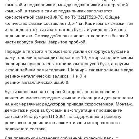
крышкой и подшипником, между подшипниками и передней
крышкой, а также в самих подшипниках заполняется
консистентной смазкой ЖРО по ТУ 32ЦТ520-73. Общее
количество смазки составляет 3,5-4 кг. Как избыток смазки, так
и ее недостаток вызывает нагрев буксы и усиленный износ
подшипников. Смазку добавляют через отверстие в боковой
части корпуса буксы, закрытое пробкой.
Передача тягового и тормозного усилий от корпуса буксы на
раму тележки происходит через тяги 10, которые одним своим
шарниром прикреплены к приливам корпусов букс, а другим --
к кронштейнам рамы тележки. Шарниры тяг выполнены в виде
резино-металлических валиков 11 и 9 и
резино-.металлических шайб 8.
Буксы колесных пар с правой стороны по направлению
движения имеют передние крышки с фланцами для установки
на них червячных редукторов привода скоростемера. Монтаж,
демонтаж и уход за буксами в эксплуатации производите
согласно Инструкции ЦТ 2361 по содержанию и ремонту
роликовых подшипников локомотивов и моторвагонного
подвижного состава.
Для правильной установки собранной колесной пары с