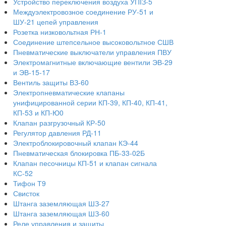
Устройство переключения воздуха УПІЗ-5
Междуэлектровозное соединение РУ-51 и
ШУ-21 цепей управления
Розетка низковольтная РН-1
Соединение штепсельное высоковольтное СШВ
Пневматические выключатели управления ПВУ
Электромагнитные включающие вентили ЭВ-29
и ЭВ-15-17
Вентиль защиты ВЗ-60
Электропневматические клапаны
унифицированной серии КП-39, КП-40, КП-41,
КП-53 и КП-Ю0
Клапан разгрузочный КР-50
Регулятор давления РД-11
Электроблокировочный клапан КЭ-44
Пневматическая блокировка ПБ-33-02Б
Клапан песочницы КП-51 и клапан сигнала
КС-52
Тифон Т9
Свисток
Штанга заземляющая ШЗ-27
Штанга заземляющая ШЗ-60
Реле управления и защиты