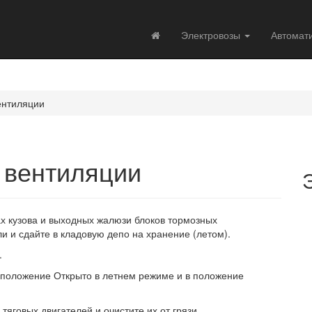
Электровозы
Автомат
ентиляции
 вентиляции
ах кузова и выходных жалюзи блоков тормозных
и и сдайте в кладовую депо на хранение (летом).
.
 положение Открыто в летнем режиме и в положение
тяговых двигателей и очистите их от грязи.