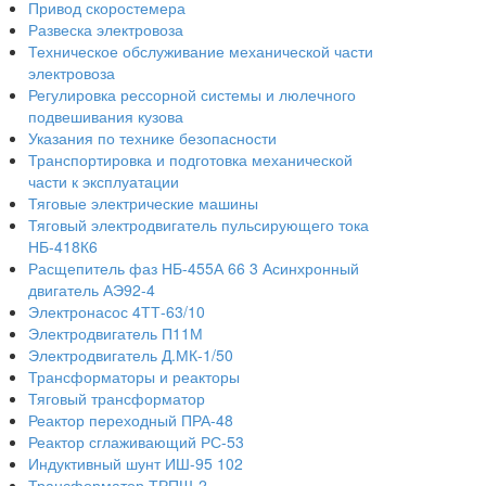
Привод скоростемера
Развеска электровоза
Техническое обслуживание механической части
электровоза
Регулировка рессорной системы и люлечного
подвешивания кузова
Указания по технике безопасности
Транспортировка и подготовка механической
части к эксплуатации
Тяговые электрические машины
Тяговый электродвигатель пульсирующего тока
НБ-418К6
Расщепитель фаз НБ-455А 66 3 Асинхронный
двигатель АЭ92-4
Электронасос 4ТТ-63/10
Электродвигатель П11М
Электродвигатель Д.МК-1/50
Трансформаторы и реакторы
Тяговый трансформатор
Реактор переходный ПРА-48
Реактор сглаживающий РС-53
Индуктивный шунт ИШ-95 102
Трансформатор ТРПШ-2