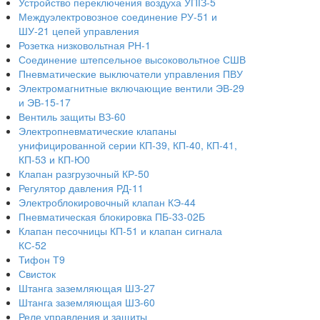
Устройство переключения воздуха УПІЗ-5
Междуэлектровозное соединение РУ-51 и
ШУ-21 цепей управления
Розетка низковольтная РН-1
Соединение штепсельное высоковольтное СШВ
Пневматические выключатели управления ПВУ
Электромагнитные включающие вентили ЭВ-29
и ЭВ-15-17
Вентиль защиты ВЗ-60
Электропневматические клапаны
унифицированной серии КП-39, КП-40, КП-41,
КП-53 и КП-Ю0
Клапан разгрузочный КР-50
Регулятор давления РД-11
Электроблокировочный клапан КЭ-44
Пневматическая блокировка ПБ-33-02Б
Клапан песочницы КП-51 и клапан сигнала
КС-52
Тифон Т9
Свисток
Штанга заземляющая ШЗ-27
Штанга заземляющая ШЗ-60
Реле управления и защиты