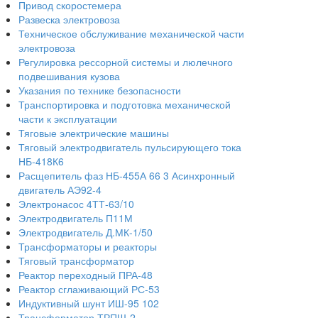
Привод скоростемера
Развеска электровоза
Техническое обслуживание механической части
электровоза
Регулировка рессорной системы и люлечного
подвешивания кузова
Указания по технике безопасности
Транспортировка и подготовка механической
части к эксплуатации
Тяговые электрические машины
Тяговый электродвигатель пульсирующего тока
НБ-418К6
Расщепитель фаз НБ-455А 66 3 Асинхронный
двигатель АЭ92-4
Электронасос 4ТТ-63/10
Электродвигатель П11М
Электродвигатель Д.МК-1/50
Трансформаторы и реакторы
Тяговый трансформатор
Реактор переходный ПРА-48
Реактор сглаживающий РС-53
Индуктивный шунт ИШ-95 102
Трансформатор ТРПШ-2