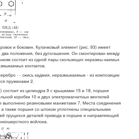
ровок и боковин. Кулачковый элемент (рис. 93) имеет
 два положения, без дугогашения. Он смонтирован между
анизм состоит из одной пары скользящих неразмы-каемых
азмыкаемых контактов.
ребро - - окись кадмия, неразмыкаемые - из композиции
тся пружинами 2.
) состоит из цилиндра 9 с крышками 15 и 18, поршня
ельной коробки 10 и двух электромагнитных вентилей
ре выполнено резиновыми манжетами 7. Места соединения
, а также поршня со штоком уплотнены специальными
стей трущихся деталей привода в поршне и направляющей
онкошерстного войлока.