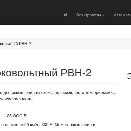
Электровозы
Автомат
овольтный РВН-2
оковольтный РВН-2
н для исключения из схемы поврежденного токоприемника.
есточенной цепи.
.....25 ООО В
а не менее 20 км/ч . 300 А ;Момент включения и