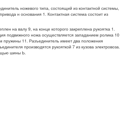
единитель ножевого типа, состоящий из контактной системы,
привода н основания 1. Контактная система состоит из
лен на валу 9, на конце которого закреплена рукоятка 1.
ция подвижного ножа осуществляется западанием ролика 10
ием пружины 11. Разъединитель имеет два положения
единителя производятся рукояткой 7 из кузова электровоза.
ощью шины Ь.