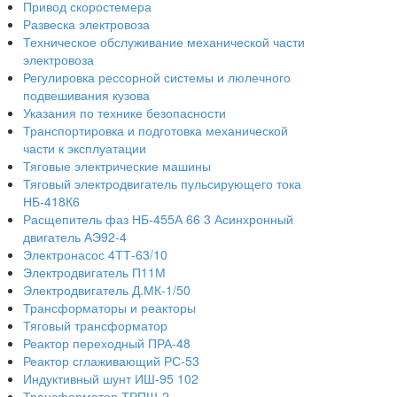
Привод скоростемера
Развеска электровоза
Техническое обслуживание механической части
электровоза
Регулировка рессорной системы и люлечного
подвешивания кузова
Указания по технике безопасности
Транспортировка и подготовка механической
части к эксплуатации
Тяговые электрические машины
Тяговый электродвигатель пульсирующего тока
НБ-418К6
Расщепитель фаз НБ-455А 66 3 Асинхронный
двигатель АЭ92-4
Электронасос 4ТТ-63/10
Электродвигатель П11М
Электродвигатель Д.МК-1/50
Трансформаторы и реакторы
Тяговый трансформатор
Реактор переходный ПРА-48
Реактор сглаживающий РС-53
Индуктивный шунт ИШ-95 102
Трансформатор ТРПШ-2