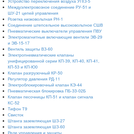
Устройство переключения воздуха УПІЗ-5
Междуэлектровозное соединение РУ-51 и
ШУ-21 цепей управления
Розетка низковольтная РН-1
Соединение штепсельное высоковольтное СШВ
Пневматические выключатели управления ПВУ
Электромагнитные включающие вентили ЭВ-29
и ЭВ-15-17
Вентиль защиты ВЗ-60
Электропневматические клапаны
унифицированной серии КП-39, КП-40, КП-41,
КП-53 и КП-Ю0
Клапан разгрузочный КР-50
Регулятор давления РД-11
Электроблокировочный клапан КЭ-44
Пневматическая блокировка ПБ-33-02Б
Клапан песочницы КП-51 и клапан сигнала
КС-52
Тифон Т9
Свисток
Штанга заземляющая ШЗ-27
Штанга заземляющая ШЗ-60
Реле управления и защиты