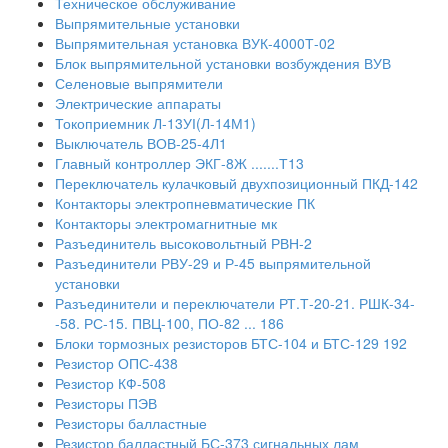
Техническое обслуживание
Выпрямительные установки
Выпрямительная установка ВУК-4000Т-02
Блок выпрямительной установки возбуждения ВУВ
Селеновые выпрямители
Электрические аппараты
Токоприемник Л-13УІ(Л-14М1)
Выключатель ВОВ-25-4Л1
Главный контроллер ЭКГ-8Ж .......Т13
Переключатель кулачковый двухпозиционный ПКД-142
Контакторы электропневматические ПК
Контакторы электромагнитные мк
Разъединитель высоковольтный РВН-2
Разъединители РВУ-29 и Р-45 выпрямительной
установки
Разъединители и переключатели РТ.Т-20-21. РШК-34-
-58. РС-15. ПВЦ-100, ПО-82 ... 186
Блоки тормозных резисторов БТС-104 и БТС-129 192
Резистор ОПС-438
Резистор КФ-508
Резисторы ПЭВ
Резисторы балластные
Резистор балластный БС-373 сигнальных лам