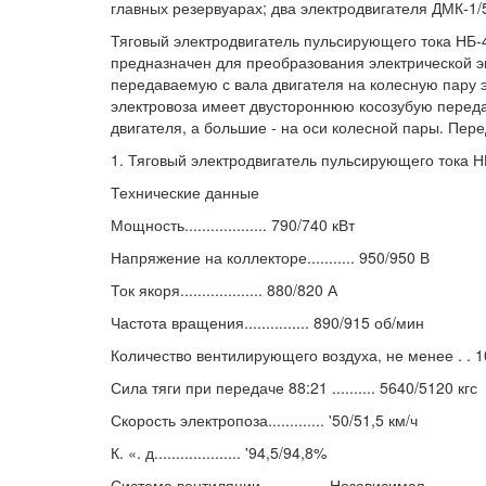
главных резервуарах; два электродвигателя ДМК-1/
Тяговый электродвигатель пульсирующего тока НБ-
предназначен для преобразования электрической эн
передаваемую с вала двигателя на колесную пару 
электровоза имеет двустороннюю косозубую перед
двигателя, а большие - на оси колесной пары. Пере
1. Тяговый электродвигатель пульсирующего тока 
Технические данные
Мощность................... 790/740 кВт
Напряжение на коллекторе........... 950/950 В
Ток якоря................... 880/820 А
Частота вращения............... 890/915 об/мин
Количество вентилирующего воздуха, не менее . . 
Сила тяги при передаче 88:21 .......... 5640/5120 кгс
Скорость электропоза............. '50/51,5 км/ч
К. «. д.................... '94,5/94,8%
Система вентиляции............... Независимая