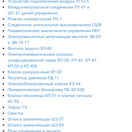
Устройство переключения воздуха УПІЗ-5
Междуэлектровозное соединение РУ-51 и
ШУ-21 цепей управления
Розетка низковольтная РН-1
Соединение штепсельное высоковольтное СШВ
Пневматические выключатели управления ПВУ
Электромагнитные включающие вентили ЭВ-29
и ЭВ-15-17
Вентиль защиты ВЗ-60
Электропневматические клапаны
унифицированной серии КП-39, КП-40, КП-41,
КП-53 и КП-Ю0
Клапан разгрузочный КР-50
Регулятор давления РД-11
Электроблокировочный клапан КЭ-44
Пневматическая блокировка ПБ-33-02Б
Клапан песочницы КП-51 и клапан сигнала
КС-52
Тифон Т9
Свисток
Штанга заземляющая ШЗ-27
Штанга заземляющая ШЗ-60
Реле управления и защиты