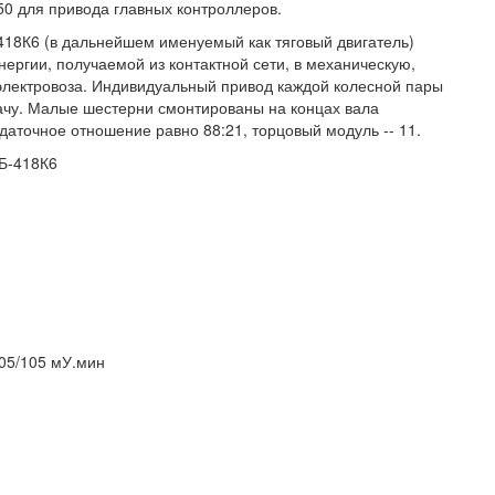
50 для привода главных контроллеров.
418К6 (в дальнейшем именуемый как тяговый двигатель)
ергии, получаемой из контактной сети, в механическую,
электровоза. Индивидуальный привод каждой колесной пары
ачу. Малые шестерни смонтированы на концах вала
даточное отношение равно 88:21, торцовый модуль -- 11.
НБ-418К6
105/105 мУ.мин