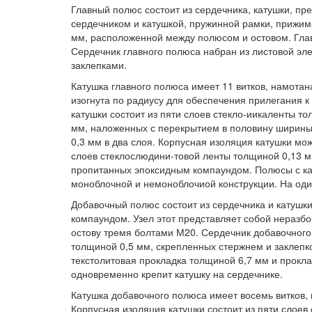
Главный полюс состоит из сердечника, катушки, п
сердечником и катушкой, пружинной рамки, прижим
мм, расположенной между полюсом и остовом. Гла
Сердечник главного полюса набран из листовой эле
заклепками.
Катушка главного полюса имеет 11 витков, намота
изогнута по радиусу для обеспечения прилегания к
катушки состоит из пяти слоев стекло-иикаленты т
мм, наложенных с перекрытием в половину ширины
0,3 мм в два слоя. Корпусная изоляция катушки мо
слоев стеклослюдини-товой ленты толщиной 0,13 
пропитанных эпоксидным компаундом. Полюсы с к
моноблочной и немоноблочиой конструкции. На оди
Добавочный полюс состоит из сердечника и катушки
компаундом. Узел этот представляет собой неразб
остову тремя болтами М20. Сердечник добавочного
толщиной 0,5 мм, скрепленных стержнем и заклепк
текстолитовая прокладка толщиной 6,7 мм и прокл
одновременно крепит катушку на сердечнике.
Катушка добавочного полюса имеет восемь витков,
Корпусная изоляция катушки состоит из пяти слое