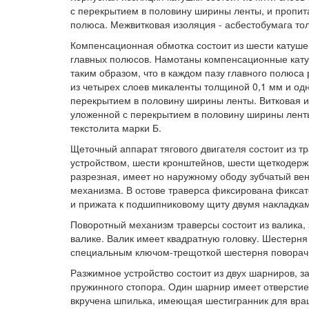
с перекрытием в половину ширины ленты, и пропи
полюса. Межвитковая изоляция - асбестобумага тол
Компенсационная обмотка состоит из шести катушек
главных полюсов. Намотаны компенсационные кат
таким образом, что в каждом пазу главного полюса
из четырех слоев микаленты толщиной 0,1 мм и од
перекрытием в половину ширины ленты. Витковая из
уложенной с перекрытием в половину ширины ленты
текстолита марки Б.
Щеточный аппарат тягового двигателя состоит из 
устройством, шести кронштейнов, шести щеткодерж
разрезная, имеет но наружному ободу зубчатый ве
механизма. В остове траверса фиксирована фиксат
и прижата к подшипниковому щиту двумя накладкам
Поворотный механизм траверсы состоит из валика, 
валике. Валик имеет квадратную головку. Шестерня
специальным ключом-трещоткой шестерня поворачи
Разжимное устройство состоит из двух шарниров, з
пружинного стопора. Один шарнир имеет отверстие 
вкручена шпилька, имеющая шестигранник для вращ