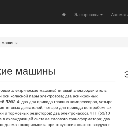
Электровозы
Автомат
ие машины
ские машины
овые электрические машины: тяговый электродвигатель
й оси колесной пары электровоза; два асинхронных
ей ЛЭ92-4: два для привода главных компрессоров, четыре
я тяговых двигателей, четыре для привода центробежных
и и тормозных резисторов; два электронасоса 4ТТ (53/10
а в охлаждающей системе силового трансформатора; два
подъема токоприемника при отсутствии сжатого воздуха в