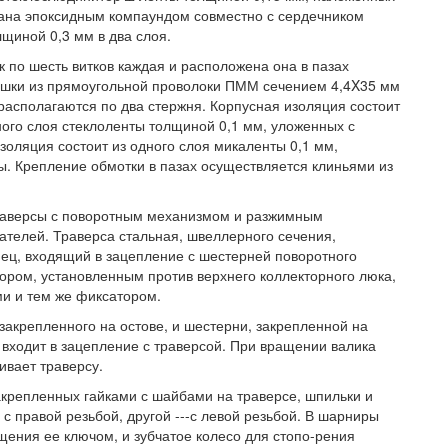
тана эпоксидным компаундом совместно с сердечником
щиной 0,3 мм в два слоя.
 по шесть витков каждая и расположена она в пазах
ушки из прямоугольной проволоки ПММ сечением 4,4X35 мм
 располагаются по два стержня. Корпусная изоляция состоит
ного слоя стеклоленты толщиной 0,1 мм, уложенных с
оляция состоит из одного слоя микаленты 0,1 мм,
. Крепление обмотки в пазах осуществляется клиньями из
траверсы с поворотным механизмом и разжимным
ателей. Траверса стальная, швеллерного сечения,
нец, входящий в зацепление с шестерней поворотного
ором, установленным против верхнего коллекторного люка,
и и тем же фиксатором.
закрепленного на остове, и шестерни, закрепленной на
 входит в зацепление с траверсой. При вращении валика
вает траверсу.
акрепленных гайками с шайбами на траверсе, шпильки и
с правой резьбой, другой ---с левой резьбой. В шарниры
ения ее ключом, и зубчатое колесо для стопо-рения