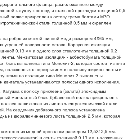
редохранительного фланца, расположенного между
ающей катушку к остову, и стальной прокладки толщиной 0,5
вный полюс прикреплен к остову тремя болтами МЗО.
ктротехничес-ской стали толщиной 0,5 мм и скреплен
на на ребро из мягкой шинной меди размером 4X65 мм,
 внутренней поверхности остова. Корпусная изоляция
олщиной 0,13 мм и одного слоя стеклотенты толщиной 0,2
 ленты. Межвитковая изоляция- - асбестобумага толщиной
жет быть выполнена типа Монолит-2, которая состоит из пяти
мм, наложенных с перекрытием в половину ширины ленты и
атушками на изоляции типа Монолит-2 выполнены
н двигатель устанавливаются полюсы одного исполнения.
. Катушка к полюсу приклеена (залита) эпоксидным
орный монолитный блок. Добавочный полюс прикреплен к
 полюса нашихтован из листов электротехнической стали
ой. На сердечник добавочного полюса установлена
адка из дюралюминиевого листа толщиной 2,5 мм, которая
 намотана из медной проволоки размером 12,5X12,5 мм.
в стеклослюдинитор'ш ленты толщиной 0,13 мм, наложенных