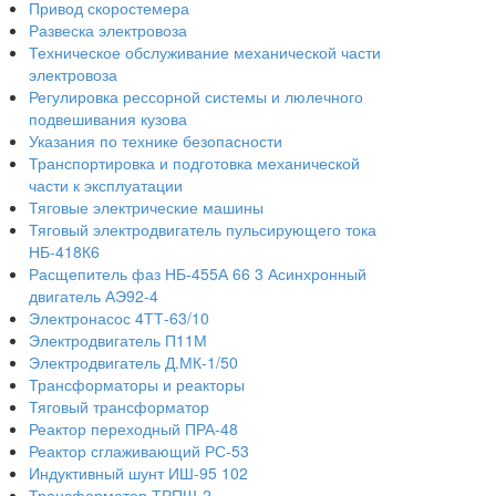
Привод скоростемера
Развеска электровоза
Техническое обслуживание механической части
электровоза
Регулировка рессорной системы и люлечного
подвешивания кузова
Указания по технике безопасности
Транспортировка и подготовка механической
части к эксплуатации
Тяговые электрические машины
Тяговый электродвигатель пульсирующего тока
НБ-418К6
Расщепитель фаз НБ-455А 66 3 Асинхронный
двигатель АЭ92-4
Электронасос 4ТТ-63/10
Электродвигатель П11М
Электродвигатель Д.МК-1/50
Трансформаторы и реакторы
Тяговый трансформатор
Реактор переходный ПРА-48
Реактор сглаживающий РС-53
Индуктивный шунт ИШ-95 102
Трансформатор ТРПШ-2