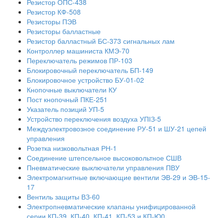
Резистор ОПС-438
Резистор КФ-508
Резисторы ПЭВ
Резисторы балластные
Резистор балластный БС-373 сигнальных лам
Контроллер машиниста КМЭ-70
Переключатель режимов ПР-103
Блокировочный переключатель БП-149
Блокировочное устройство БУ-01-02
Кнопочные выключатели КУ
Пост кнопочный ПКЕ-251
Указатель позиций УП-5
Устройство переключения воздуха УПІЗ-5
Междуэлектровозное соединение РУ-51 и ШУ-21 цепей
управления
Розетка низковольтная РН-1
Соединение штепсельное высоковольтное СШВ
Пневматические выключатели управления ПВУ
Электромагнитные включающие вентили ЭВ-29 и ЭВ-15-
17
Вентиль защиты ВЗ-60
Электропневматические клапаны унифицированной
серии КП-39, КП-40, КП-41, КП-53 и КП-Ю0