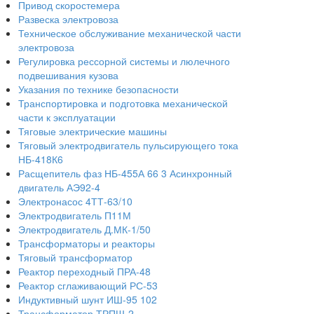
Привод скоростемера
Развеска электровоза
Техническое обслуживание механической части
электровоза
Регулировка рессорной системы и люлечного
подвешивания кузова
Указания по технике безопасности
Транспортировка и подготовка механической
части к эксплуатации
Тяговые электрические машины
Тяговый электродвигатель пульсирующего тока
НБ-418К6
Расщепитель фаз НБ-455А 66 3 Асинхронный
двигатель АЭ92-4
Электронасос 4ТТ-63/10
Электродвигатель П11М
Электродвигатель Д.МК-1/50
Трансформаторы и реакторы
Тяговый трансформатор
Реактор переходный ПРА-48
Реактор сглаживающий РС-53
Индуктивный шунт ИШ-95 102
Трансформатор ТРПШ-2