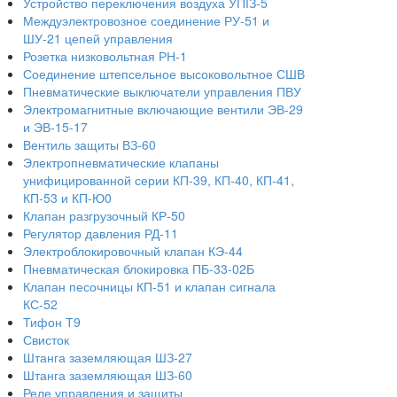
Устройство переключения воздуха УПІЗ-5
Междуэлектровозное соединение РУ-51 и
ШУ-21 цепей управления
Розетка низковольтная РН-1
Соединение штепсельное высоковольтное СШВ
Пневматические выключатели управления ПВУ
Электромагнитные включающие вентили ЭВ-29
и ЭВ-15-17
Вентиль защиты ВЗ-60
Электропневматические клапаны
унифицированной серии КП-39, КП-40, КП-41,
КП-53 и КП-Ю0
Клапан разгрузочный КР-50
Регулятор давления РД-11
Электроблокировочный клапан КЭ-44
Пневматическая блокировка ПБ-33-02Б
Клапан песочницы КП-51 и клапан сигнала
КС-52
Тифон Т9
Свисток
Штанга заземляющая ШЗ-27
Штанга заземляющая ШЗ-60
Реле управления и защиты