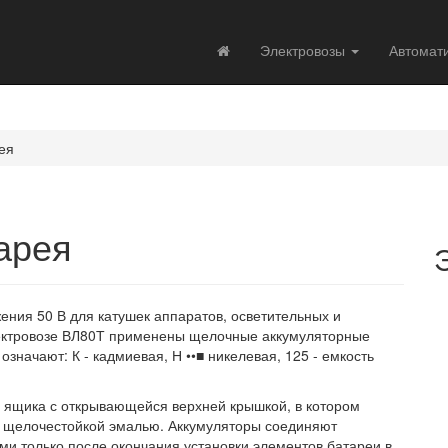
Электровозы
Автомат
ея
арея
ения 50 В для катушек аппаратов, осветительных и
ектровозе ВЛ80Т применены щелочные аккумуляторные
значают: К - кадмиевая, Н ••■ никелевая, 125 - емкость
о ящика с открывающейся верхней крышкой, в котором
 щелочестойкой эмалью. Аккумуляторы соединяют
 только после окончания установки элементов батареи в