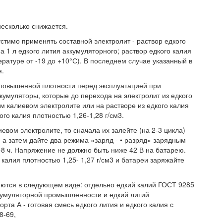
несколько снижается.
устимо применять составной электролит - раствор едкого
на 1 л едкого лития аккумуляторного; раствор едкого калия
ературе от -19 до +10°С). В последнем случае указанный в
я.
 повышенной плотности перед эксплуатацией при
умуляторы, которые до перехода на электролит из едкого
 калиевом электролите или на растворе из едкого калия
ого калия плотностью 1,26-1,28 г/см3.
вом электролите, то сначала их залейте (на 2-3 цикла)
, а затем дайте два режима «заряд - • разряд» зарядным
 -8 ч. Напряжение не должно быть ниже 42 В на батарею.
 калия плотностью 1,25- 1,27 г/см3 и батареи заряжайте
яются в следующем виде: отдельно едкий калий ГОСТ 9285
ккумуляторной промышленности и едкий литий
та А - готовая смесь едкого лития и едкого калия с
8-69,