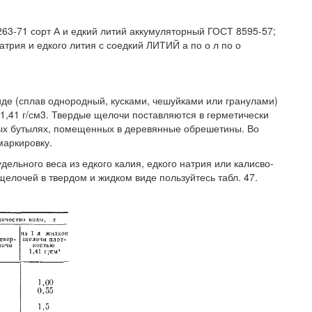
263-71 сорт А и едкий литий аккумуляторный ГОСТ 8595-57;
атрия и едкого лития с соедкий ЛИТИЙ а по о л по о
иде (сплав однородный, кусками, чешуйками или гранулами)
1,41 г/см3. Твердые щелочи поставляются в герметически
нных бутылях, помещенных в деревянные обрешетины. Во
маркировку.
ельного веса из едкого калия, едкого натрия или калисво-
щелочей в твердом и жидком виде пользуйтесь табл. 47.