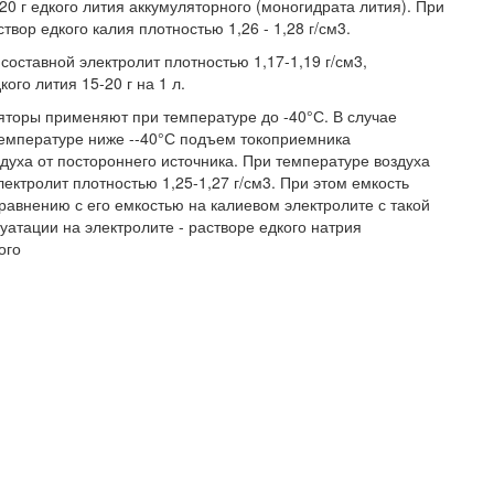
 20 г едкого лития аккумуляторного (моногидрата лития). При
вор едкого калия плотностью 1,26 - 1,28 г/см3.
составной электролит плотностью 1,17-1,19 г/см3,
ого лития 15-20 г на 1 л.
оры применяют при температуре до -40°С. В случае
температуре ниже --40°С подъем токоприемника
духа от постороннего источника. При температуре воздуха
лектролит плотностью 1,25-1,27 г/см3. При этом емкость
сравнению с его емкостью на калиевом электролите с такой
луатации на электролите - растворе едкого натрия
ого