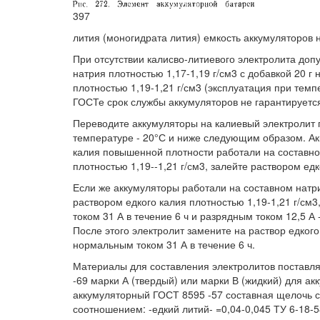
397
лития (моногидрата лития) емкость аккумуляторов 
При отсутствии калисво-литиевого электролита доп
натрия плотностью 1,17-1,19 г/см3 с добавкой 20 г 
плотностью 1,19-1,21 г/см3 (эксплуатация при темп
ГОСТе срок службы аккумуляторов не гарантируетс
Переводите аккумуляторы на калиевый электролит
температуре - 20°С и ниже следующим образом. Акк
калия повышенной плотности работали на составном
плотностью 1,19--1,21 г/см3, залейте раствором едк
Если же аккумуляторы работали на составном натрие
раствором едкого калия плотностью 1,19-1,21 г/см3
током 31 А в течение 6 ч и разрядным током 12,5 А
После этого электролит замените на раствор едкого
нормальным током 31 А в течение 6 ч.
Материалы для составления электролитов поставл
-69 марки А (твердый) или марки В (жидкий) для а
аккумуляторный ГОСТ 8595 -57 составная щелочь сор
соотношением: -едкий литий- =0,04-0,045 ТУ 6-18-5