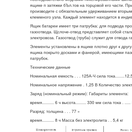
ящике п затяжки бЪл.тов на торцовой его части. Пр
производите с обязательным удерживанием вторым
клеммного узла. Каждый элемент находится в инди
Ящик батареи имеет три патрубка: для подвода п
газоотвода. Щслоче-отвод представляет собой ста
электровоза. Газоотвод (труба) служит для отвода г
Элементы установлены в ящике плотно друг к друг
ящика покрыто досками и фанерой, имеющими паз
патрубок.
Технические данные
Номинальная емкость . . . 125А-Ч сила тока........12,
Номинальное напряжение . 1,25 В Количество электр
Заряд (номинальный режим): Габариты элемента:
время.......... 6 ч высота......... 330 мм сила тока . ....
Разряд: толщина . . . 77 »
время.......... 8 ч Масса без электролита . . 5,4 кг