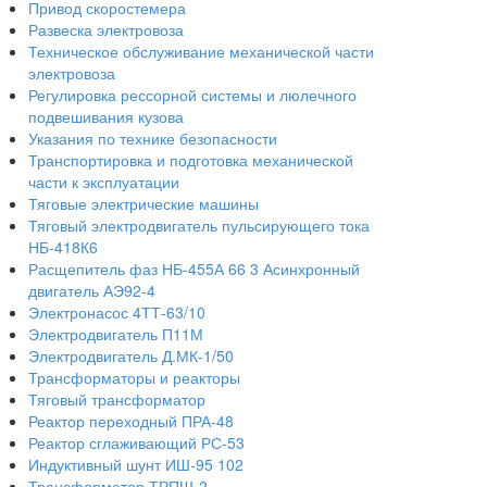
Привод скоростемера
Развеска электровоза
Техническое обслуживание механической части
электровоза
Регулировка рессорной системы и люлечного
подвешивания кузова
Указания по технике безопасности
Транспортировка и подготовка механической
части к эксплуатации
Тяговые электрические машины
Тяговый электродвигатель пульсирующего тока
НБ-418К6
Расщепитель фаз НБ-455А 66 3 Асинхронный
двигатель АЭ92-4
Электронасос 4ТТ-63/10
Электродвигатель П11М
Электродвигатель Д.МК-1/50
Трансформаторы и реакторы
Тяговый трансформатор
Реактор переходный ПРА-48
Реактор сглаживающий РС-53
Индуктивный шунт ИШ-95 102
Трансформатор ТРПШ-2