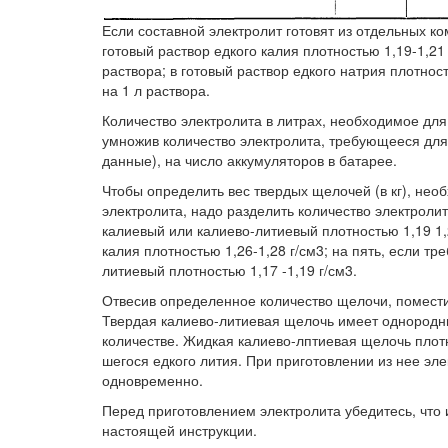
Если составной электролит готовят из отдельных ком
готовый раствор едкого калия плотностью 1,19-1,21 
раствора; в готовый раствор едкого натрия плотност
на 1 л раствора.
Количество электролита в литрах, необходимое для
умножив количество электролита, требующееся для 
данные), на число аккумуляторов в батарее.
Чтобы определить вес твердых щелочей (в кг), нео
электролита, надо разделить количество электролита
калиевый или калиево-литиевый плотностью 1,19 1,2
калия плотностью 1,26-1,28 г/см3; на пять, если т
литиевый плотностью 1,17 -1,19 г/см3.
Отвесив определенное количество щелочи, помести
Твердая калиево-литиевая щелочь имеет однородн
количестве. Жидкая калиево-лптиевая щелочь плотн
шегося едкого лития. При приготовлении из нее эл
одновременно.
Перед приготовлением электролита убедитесь, что
настоящей инструкции.