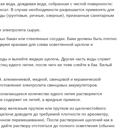
я вода, дождевая вода, собранная с чистой поверхности;
денсат. В случае необходимости разрешается применять для
ды (грунтовые, речные, озерные), признанные санитарным
я электролита сырую.
ых баках или стеклянных сосудах. Баки должны быть плотно
двумя кранами для слива осветленной щелочи и
оды и выпейте жидкую щелочь. Другая часть воды служит
иц едкого лития, после чего ее тоже слейте в бак. Белый
й, алюминиевой, медной, свинцовой и керамической
готовления электролита свинцовых аккумуляторов.
полагающееся количество едкого лития растворяется
ок содержит не литий, а вредные примеси.
вор железным прутком или прутком из щелочестойкого
 щелочи доводите до требуемой плотности по ареометру,
енном перемешивании). После растворения щелочей как в
 дайте раствору отстояться до полного осветления (обычно