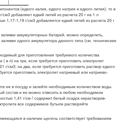
понентов (едкого калия, едкого натрия и едкого лития), то в
г/см3 добавляют едкий литий из расчета 20 г на 1 л
ью 1,17-1,19 г/см3 добавляется едкий литий из расчета 20 г
 заливки аккумуляторных батарей, можно определить,
заливки одного аккумулятора данного типа (см. технические
бходимый для приготовления требуемого количества
 ( в л) на три, если требуется приготовить электролит
1 г/см3; на два, если требуется приготовить раствор едкого
ребуется приготовить электролит натриевый или натриево-
те ее в посуду и залейте необходимым количеством воды.
ый состав и ее можно отвесить в любом необходимом
остью 1,41 г/см-! содержит белый осадок нерастворив-
ектролита все содержимое бутыли растворяйте
 имеющаяся в наличии щелочь соответствует требованиям