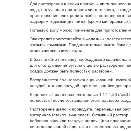
Для растворения щелочи пригодны дистиллированна
вода, полученная при таянии чистого снега, п кон
приготовления электролита любые естественные во
надзором годными для питья (кроме минеральных).
Питьевую волу можно применять для приготовлени
Электролит приготовляйте в железных, пластмассов
закрыты крышками. Предпочтительно иметь баки с 
скопившегося внизу осадка.
В бак налейте половину необходимого количества в
для ополаскивания бутыли с целью растворения част
осадок должен быть полностью растворен.
Воспрещается пользоваться оцинкованной, лужено
посудой, а также посудой, применяющейся для при
В щелочных растворах плотностью 1,17-1,23 г/см3 
полностью; после отстаивания этого раствора осад
Растворение щелочи проводите, перемешивая раст
материала (стекло, винипласт). Остывший раствор
добавляя воду или твердую щелочь (при одноврем
дистиллированной воде, так и в естественных водах