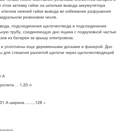
и этом затяжку гайки на шпильке вывода аккумулятора
 ключом нижней гайки вывода во избежание разрушения
видуальном резиновом чехле.
ровода, подсоединения щелочеотвода и подсоединения
льную трубу, соединяющую дно ящика с подкузовной частью
азов из батареи за крышу электровоза.
у и уплотнены еще деревянными досками и фанерой. Дно
ы для стекапия разлитой щелочи через щелочеотводящий
5 А
олита . . 1,20 л
. 31 А ширина ........128 »