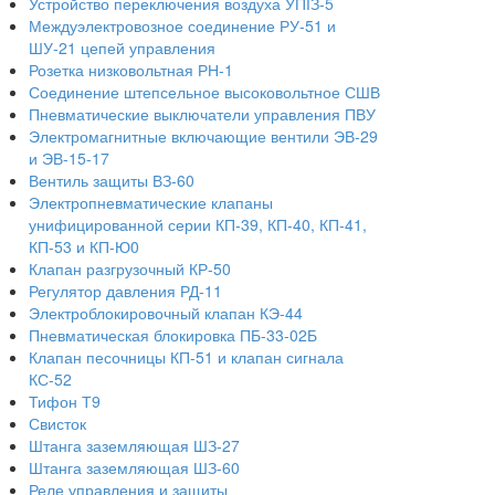
Устройство переключения воздуха УПІЗ-5
Междуэлектровозное соединение РУ-51 и
ШУ-21 цепей управления
Розетка низковольтная РН-1
Соединение штепсельное высоковольтное СШВ
Пневматические выключатели управления ПВУ
Электромагнитные включающие вентили ЭВ-29
и ЭВ-15-17
Вентиль защиты ВЗ-60
Электропневматические клапаны
унифицированной серии КП-39, КП-40, КП-41,
КП-53 и КП-Ю0
Клапан разгрузочный КР-50
Регулятор давления РД-11
Электроблокировочный клапан КЭ-44
Пневматическая блокировка ПБ-33-02Б
Клапан песочницы КП-51 и клапан сигнала
КС-52
Тифон Т9
Свисток
Штанга заземляющая ШЗ-27
Штанга заземляющая ШЗ-60
Реле управления и защиты